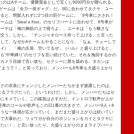
のはAチーム。優勝賞金として宝くじ9000円分が贈られる。
ゲームは「全力一発ギャグ」だ。SEに合わせてタクヤ、ユー
ると、間髪入れずに2つ目の罰ゲームに。「8号車にさされ！
は「Steal a Kiss」のセリフパートに合わせて、8号車が
ューヤは「俺の胸筋の上で寝ろよ」、ユーキは「もう離さな
び交う。しかし、「チンジャオロース作って上げる」と言った
して、なぜかAチームもやることになり、「なぁ、チューして
カイ）、「俺の左肩、空いてるぜ」（ハル）と盛り上げると、
も“中華縛り”のセリフを言い続けていた。それを挽回するかの
とカメラ目線で言い放ち、セクシーに唇を舐める。タカシは
たら笑ってまうで！」と笑っており、メンバーも8号車も大盛り上がり
クの衣装にチェンジしたメンバーたちがまず披露したのは、
言は完全なるフラグだった、というわけだ。しかし、メンバーたちはセ
ルにキメていく。この緩急はさすがだ。イントロで歓声が上が
s」。8号車のコールや歌声もこの日1番の大きさで、メンバー9人＋8
ような一体感が広がっていく。まだまだ盛り上がりは続いてい
」で大暴れだ。リョウガが自分のポジションをカイとタクヤに
めたい！」と言い放ったり。大盛り上がりのままライブパート