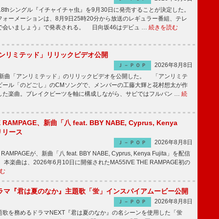
8thシングル『イチャイチャ虫』を9月30日に発売することが決定した。
ォーメーションは、8月9日25時20分から放送のレギュラー番組、テレ
で会いましょう』で発表される。 日向坂46はデビュ …
続きを読む
「アンリミテッド」リリックビデオ公開
2026年8月8日
Ｊ－ＰＯＰ
、最新曲「アンリミテッド」のリリックビデオを公開した。 「アンリミテ
ビール「のどごし」のCMソングで、メンバーの工藤大輝と花村想太が作
した楽曲。ブレイクビーツを軸に構成しながら、サビではフルバン …
続
E RAMPAGE、新曲「八 feat. BBY NABE, Cyprus, Kenya
信リリース
2026年8月8日
Ｊ－ＰＯＰ
RAMPAGEが、新曲「八 feat. BBY NABE, Cyprus, Kenya Fujita」を配信
楽曲は、2026年6月10日に開催されたMA55IVE THE RAMPAGE初の
む
ラマ『君は夏のなか』主題歌「蛍」インスパイアムービー公開
2026年8月8日
Ｊ－ＰＯＰ
歌を務めるドラマNEXT『君は夏のなか』の名シーンを使用した「蛍