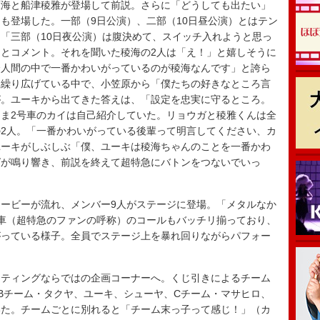
海と船津稜雅が登場して前説。さらに「どうしても出たい」
も登場した。一部（9日公演）、二部（10日昼公演）とはテン
「三部（10日夜公演）は腹決めて、スイッチ入れようと思っ
とコメント。それを聞いた稜海の2人は「え！」と嬉しそうに
全人間の中で一番かわいがっているのが稜海なんです」と誇ら
を繰り広げている中で、小笠原から「僕たちの好きなところ言
が。ユーキから出てきた答えは、「設定を忠実に守るところ。
ま2号車のカイは自己紹介していた。リョウガと稜雅くんは全
2人。「一番かわいがっている後輩って明言してください、カ
ユーキがしぶしぶ「僕、ユーキは稜海ちゃんのことを一番かわ
グが鳴り響き、前説を終えて超特急にバトンをつないでいっ
ービーが流れ、メンバー9人がステージに登場。「メタルなか
車（超特急のファンの呼称）のコールもバッチリ揃っており、
がっている様子。全員でステージ上を暴れ回りながらパフォー
ティングならではの企画コーナーへ。くじ引きによるチーム
Bチーム・タクヤ、ユーキ、シューヤ、Cチーム・マサヒロ、
いた。チームごとに別れると「チーム末っ子って感じ！」（カ