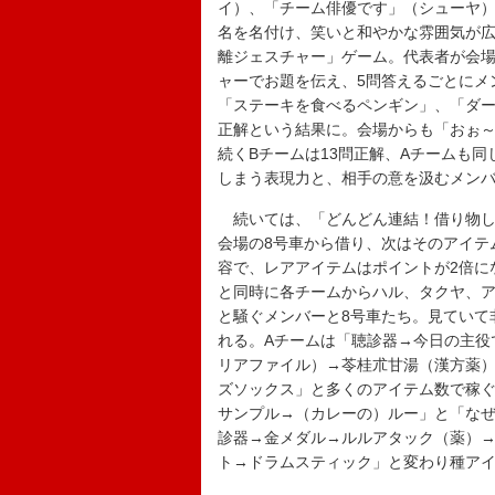
イ）、「チーム俳優です」（シューヤ
名を名付け、笑いと和やかな雰囲気が
離ジェスチャー」ゲーム。代表者が会
ャーでお題を伝え、5問答えるごとにメ
「ステーキを食べるペンギン」、「ダー
正解という結果に。会場からも「おぉ～
続くBチームは13問正解、Aチームも
しまう表現力と、相手の意を汲むメン
続いては、「どんどん連結！借り物し
会場の8号車から借り、次はそのアイテ
容で、レアアイテムはポイントが2倍に
と同時に各チームからハル、タクヤ、
と騒ぐメンバーと8号車たち。見ていて
れる。Aチームは「聴診器→今日の主役
リアファイル）→苓桂朮甘湯（漢方薬）
ズソックス」と多くのアイテム数で稼ぐ
サンプル→（カレーの）ルー」と「なぜ
診器→金メダル→ルルアタック（薬）
ト→ドラムスティック」と変わり種アイ