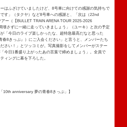
ーはふざけていましたけど、8号車に向けての感謝の気持ちで
です」（タクヤ）など8号車への感謝と、「次は（22nd
ー（【BULLET TRAIN ARENA TOUR 2025-2026
体調壊さずに一緒に走っていきましょう」（ユーキ）と次の予定
ガが「今日のライブ楽しかったな、超特急最高だなと思った
青春8きっぷ』）にご入会ください」と言うと、メンバーたち
ください！」とツッコミが。写真撮影をしてメンバーがステー
「今日1番盛り上がったあの言葉で締めましょう」。全員で
ーティングに幕を下ろした。
25「10th anniversary 夢の青春8きっぷ」】