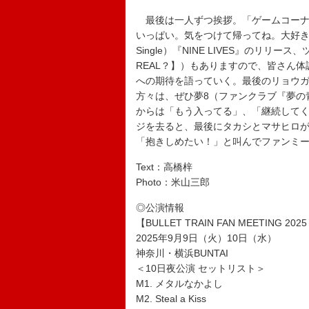
最後は一人ずつ挨拶。「ゲームコーナ
いっぱい。気をつけて帰ってね。大好き
Single）『NINE LIVES』のリリース、ツア
REAL？】）もありますので、皆さん
への期待を語っていく。最後のリョウ
方々は、ぜひ夢8（ファンクラブ『夢の
からは「もう入ってる」、「継続して
ジを去ると、最後にタカシとマサヒロが
「抱きしめたい！」と叫んでファンミ
Text：高橋梓
Photo：米山三郎
◎公演情報
【BULLET TRAIN FAN MEETING 20
2025年9月9日（火）10日（水）
神奈川・横浜BUNTAI
＜10日夜公演 セットリスト＞
M1. メタルなかよし
M2. Steal a Kiss