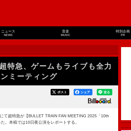
ニュース
音楽
特別企画
NEWS
MUSIC
PR
超特急、ゲームもライブも全力
ァンミーティング
ポスト
シェア
送る
特急が【BULLET TRAIN FAN MEETING 2025「10th
】を行った。本稿では10日夜公演をレポートする。