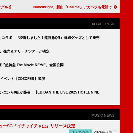
首位独走中
Novelbright、新曲「Call me」アカペラも電話で
RELATED NEWS
とコラボ 『稜海しました！超特急QR』番組グッズとして発売
ES』発売＆アリーナツアーが決定
急 The Movie RE:VE』全国公開
イベント【ZOZOFES】出演
9組が熱演！【EBiDAN THE LIVE 2025 HOTEL NINE
MUSIC NEWS
ニューSG『イチャイチャ虫』リリース決定
2026年8月8日
Ｊ－ＰＯＰ