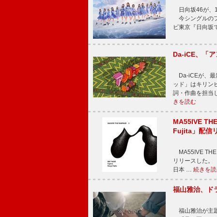
日向坂46が、1
今シングルのフ
ビ東京『日向坂
Da-iCE、
Da-iCEが
ッド」はキリン
詞・作曲を担当
きを読む
MA55IVE TH
Fujita」配
MA55IVE THE 
リリースした。 本
日本 …
続きを読
福山雅治、ド
福山雅治が主題