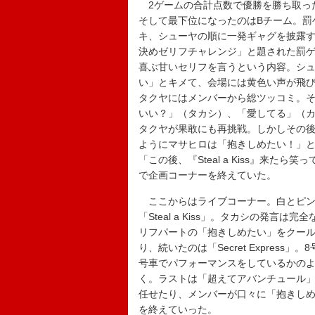
2ゲームの合計点数で優勝を勝ち取った
そして最下位になったのはBチーム。罰
キ、シューヤの順に一発ギャグを披露す
決めゼリフチャレンジ」と題された罰ゲーム
喜ぶ甘いセリフを言うという内容。シ
い」とキメて、会場には黄色い声が飛
タクヤにはメンバーから総ツッコミ。そ
いい？」（タカシ）、「愛してる」（
タクヤが果敢にも再挑戦。しかしその後
ようにマサヒロは「抱きしめたい！」
「この後、『Steal a Kiss』来
で企画コーナーを終えていた。
ここからはライブコーナー。白とピン
「Steal a Kiss」。タカシの発
リフパートの「抱きしめたい」をクー
り、続いたのは「Secret Expres
号車でパフォーマンスをしているかの
く。ラストは「超えてアバンチュール
任せたり、メンバーが口々に「抱きし
を終えていった。