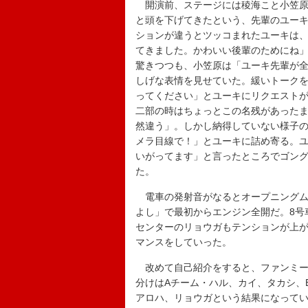
開演前、ステージには稜海こと小笠原
と頭を下げてきたという、先輩のユーキ
ションが違うとツッコまれたユーキは、
てきました。かわいい後輩のためにね」
驚きつつも、小笠原は「ユーキ先輩が
しげな表情を見せていた。緩いトーク
ってください」とユーキにリクエスト
二部の時はちょっとこの名残があったま
然違う」。しかし納得していない様子の
メラ目線で！」とユーキに詰め寄る。
いがってます」と言ったところでゴン
た。
電車の発射音がなるとオープニングム
よし」で最初からエンジン全開だ。8号
センターのリョウガもテンションが上
マンスをしていった。
改めて自己紹介をすると、ファンミー
分けはAチーム・ハル、カイ、タカシ、
アロハ、リョウガという結果になって