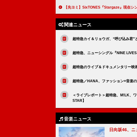
【先ヨミ】SixTONES『Stargaze』現在シングル
関連ニュース
超特急カイ＆リョウガ、“呼び込み君”
超特急、ニューシングル『NINE LIV
超特急のライブ＆ドキュメンタリー映画『超特
超特急／HANA、ファッション×音楽の
＜ライブレポート＞超特急、M!LK、ワンエンら
STAR】
音楽ニュース
日向坂46、