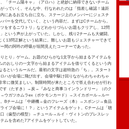
）、「チーム陽キャ」（アロハ）と絶妙に納得できないチーム
広がっていく。そんな中、行なわれたのは「指差し確認！遠距
場内にあるお立ち台に立ち、ステージ上のメンバーにジェスチ
ンバーを交代していく、という内容だ。まずはCチームから。
ツをするニワトリ」などわかりづらいお題もクリアし、12問
」という声が上がっていた。しかし、残り2チームも大健闘。
同じく13問正解という結果に。難しいお題もジェスチャーできて
バー間の阿吽の呼吸が垣間見えたコーナーであった。
りとり」ゲーム。お題のひらがな1文字から始まるアイテムを
ムのおしりの一文字から始まるアイテムを借りてくるという内
なるというルールだ。最初の文字は超特急の「ち」。スタート
アロハが会場に飛び出す。会場中駆け回りながらわちゃわちゃ
非常に微笑ましい。制限時間が来たところで答え合わせが行わ
です（たすき）→炭→『みなと商事コインランドリー』（のク
→ウガツホムラex（ポケモンカード）→スイカボール→ルー
。Bチームは「中継機→金のフレーズ（本）→スポンジ→食品
ライブ会場に！？」というアイテムをゲット。Cチームは「聴
→口（歯型の模型）→チュール→ルイ・ヴィトンのブレスレッ
テムを含めた7アイテムをゲットしていた。