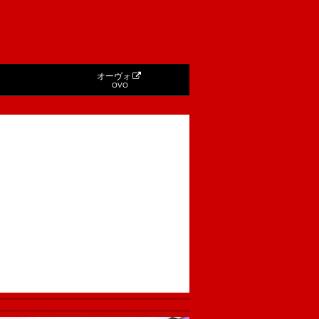
オーヴォ
OVO