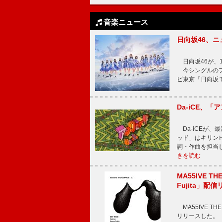
音楽ニュース
日向坂46、
日向坂46が、1
今シングルのフ
ビ東京『日向坂
Da-iCE、
Da-iCEが
ッド」はキリン
詞・作曲を担当
きを読む
MA55IVE TH
Fujita」配
MA55IVE THE 
リリースした。 本