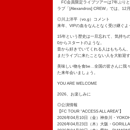
FC会員限定ライブツアーは7年ぶりと
ラブ「[Alexandros] CREW」で
◎川上洋平（vo,g）コメント
来年、VIPの血をなんとなく受け継ぐ
15年という歴史は一旦忘れて、気持ち
0からスタートのような。
昔から好きでいてくれる人はもちろん
まだライブに来たことない人を大歓迎
美味しい物を食be…全国の皆さんに我
た来年会いましょう。
YOU ARE WELCOME
2026、お楽しみに
◎公演情報
【FC TOUR “ACCESS ALL AREA”】
2026年04月10日（金）神奈川・YOKOHAM
2026年04月23日（木）大阪・GORILLA 