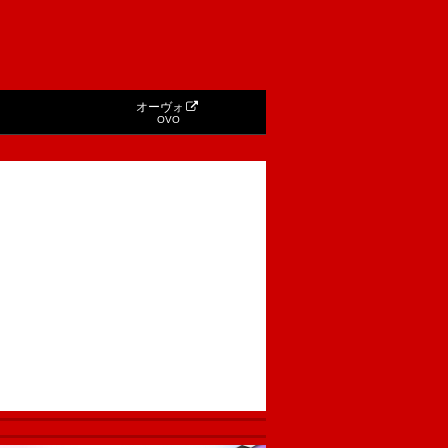
オーヴォ
OVO