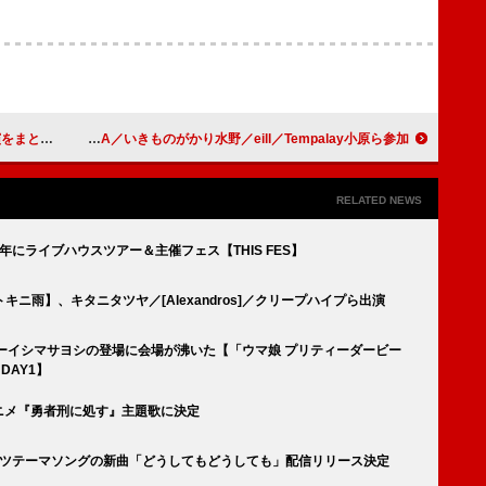
ト映像を公開
King & Princeのニューアルバム『STARRING』、50TA／いきものがかり水野／eill／Tempalay小原ら参加
RELATED NEWS
026年にライブハウスツアー＆主催フェス【THIS FES】
ニ雨】、キタニタツヤ／[Alexandros]／クリープハイプら出演
s]とオーイシマサヨシの登場に会場が沸いた【「ウマ娘 プリティーダービー
演 DAY1】
se」がアニメ『勇者刑に処す』主題歌に決定
ースポーツテーマソングの新曲「どうしてもどうしても」配信リリース決定