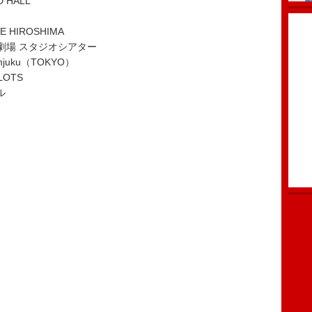
 HALL
 HIROSHIMA
術劇場 スタジオシアター
njuku（TOKYO）
LOTS
ル