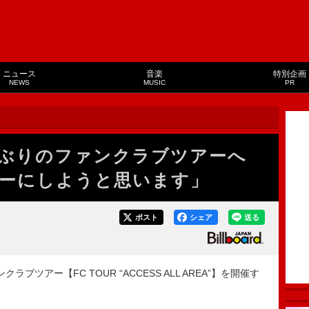
ニュース
音楽
特別企画
NEWS
MUSIC
PR
]、7年ぶりのファンクラブツアーへ
ーにしようと思います」
ポスト
シェア
送る
ンクラブツアー【FC TOUR “ACCESS ALL AREA”】を開催す