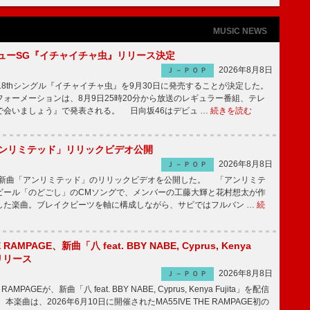
MUSIC NEWS
ニューSG『イチャイチャ虫』リリース決定
2026年8月8日
Ｊ－ＰＯＰ
8thシングル『イチャイチャ虫』を9月30日に発売することが決定した。
ォーメーションは、8月9日25時20分から放送のレギュラー番組、テレ
で会いましょう』で発表される。 日向坂46はデビュ …
続きを読む
「アンリミテッド」リリックビデオ公開
2026年8月8日
Ｊ－ＰＯＰ
、最新曲「アンリミテッド」のリリックビデオを公開した。 「アンリミテ
ビール「のどごし」のCMソングで、メンバーの工藤大輝と花村想太が作
した楽曲。ブレイクビーツを軸に構成しながら、サビではフルバン …
続
E RAMPAGE、新曲「八 feat. BBY NABE, Cyprus, Kenya
信リリース
2026年8月8日
Ｊ－ＰＯＰ
RAMPAGEが、新曲「八 feat. BBY NABE, Cyprus, Kenya Fujita」を配信
楽曲は、2026年6月10日に開催されたMA55IVE THE RAMPAGE初の