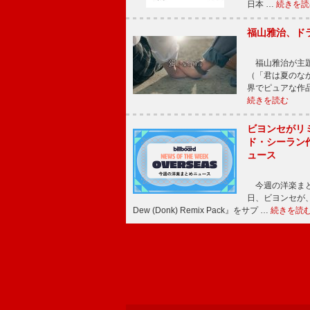
日本 …
続きを読
福山雅治、ド
福山雅治が主題
（「君は夏のな
界でピュアな作
続きを読む
ビヨンセがリ
ド・シーラン
ュース
今週の洋楽まと
日、ビヨンセが、先
Dew (Donk) Remix Pack』をサプ …
続きを読