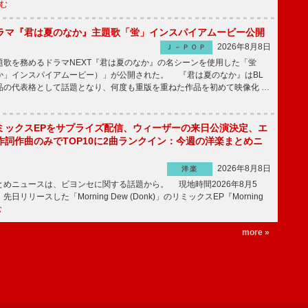
む
ラマ『君は夏のなか』主題歌「蛍」インスパイアムービー公開
2026年8月8日
Ｊ－ＰＯＰ
歌を務めるドラマNEXT『君は夏のなか』の名シーンを使用した「蛍
か」インスパイアムービー）」が公開された。 『君は夏のなか』はBL
品の代表格として話題となり、何度も重版を重ねた作品を初めて映像化 …
ミックスEPをサプライズ配信、ウィーザーの来日公演決定、エ
作詞作曲のみでTOP10に2曲ランクイン：今週の洋楽まとめニ
2026年8月8日
洋楽
めニュースは、ビヨンセに関する話題から。 現地時間2026年8月5
日リリースした「Morning Dew (Donk)」のリミックスEP『Morning
む
more »