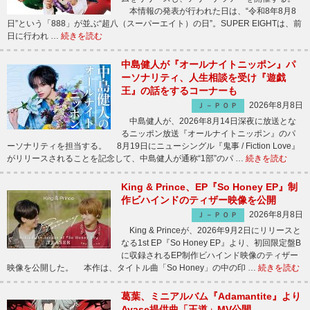
本情報の発表が行われた日は、“令和8年8月8
日”という「888」が並ぶ“超八（スーパーエイト）の日”。SUPER EIGHTは、前
日に行われ …
続きを読む
中島健人が『オールナイトニッポン』パ
ーソナリティ、人生相談を受け『遊戯
王』の話をするコーナーも
2026年8月8日
Ｊ－ＰＯＰ
中島健人が、2026年8月14日深夜に放送とな
るニッポン放送『オールナイトニッポン』のパ
ーソナリティを担当する。 8月19日にニューシングル『鬼事 / Fiction Love』
がリリースされることを記念して、中島健人が通称“1部”のパ …
続きを読む
King & Prince、EP『So Honey EP』制
作ビハインドのティザー映像を公開
2026年8月8日
Ｊ－ＰＯＰ
King & Princeが、2026年9月2日にリリースと
なる1st EP『So Honey EP』より、初回限定盤B
に収録されるEP制作ビハインド映像のティザー
映像を公開した。 本作は、タイトル曲「So Honey」の中の印 …
続きを読む
葛葉、ミニアルバム『Adamantite』より
Ayase提供曲「王道」MV公開