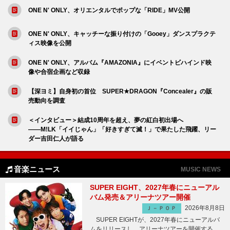
ONE N' ONLY、オリエンタルでポップな「RIDE」MV公開
ONE N' ONLY、キャッチーな振り付けの「Gooey」ダンスプラクテ
ィス映像を公開
ONE N' ONLY、アルバム『AMAZONIA』にイベントビハインド映
像や合宿企画など収録
【深ヨミ】自身初の首位 SUPER★DRAGON『Concealer』の販
売動向を調査
＜インタビュー＞結成10周年を超え、夢の紅白初出場へ
――M!LK「イイじゃん」「好きすぎて滅！」で果たした飛躍、リー
ダー吉田仁人が語る
音楽ニュース
MUSIC NEWS
SUPER EIGHT、2027年春にニューアル
バム発売＆アリーナツアー開催
2026年8月8日
Ｊ－ＰＯＰ
SUPER EIGHTが、2027年春にニューアルバ
ムをリリースし、アリーナツアーを開催する。