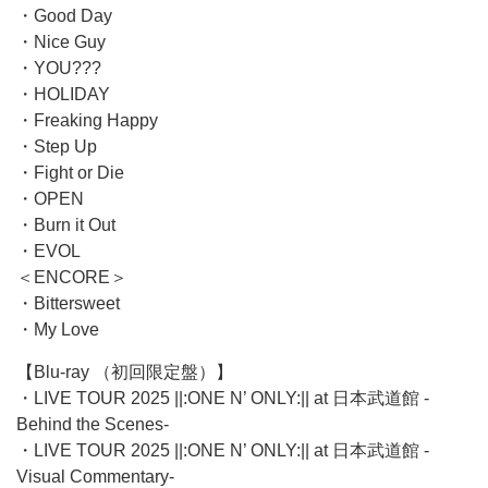
・Good Day
・Nice Guy
・YOU???
・HOLIDAY
・Freaking Happy
・Step Up
・Fight or Die
・OPEN
・Burn it Out
・EVOL
＜ENCORE＞
・Bittersweet
・My Love
【Blu-ray （初回限定盤）】
・LIVE TOUR 2025 ||:ONE N’ ONLY:|| at 日本武道館 -
Behind the Scenes-
・LIVE TOUR 2025 ||:ONE N’ ONLY:|| at 日本武道館 -
Visual Commentary-