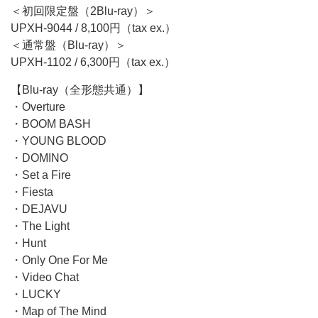
＜初回限定盤（2Blu-ray）＞
UPXH-9044 / 8,100円（tax ex.）
＜通常盤（Blu-ray）＞
UPXH-1102 / 6,300円（tax ex.）
【Blu-ray（全形態共通）】
・Overture
・BOOM BASH
・YOUNG BLOOD
・DOMINO
・Set a Fire
・Fiesta
・DEJAVU
・The Light
・Hunt
・Only One For Me
・Video Chat
・LUCKY
・Map of The Mind