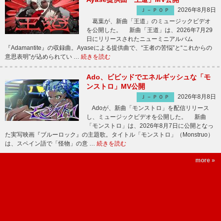
2026年8月8日
Ｊ－ＰＯＰ
葛葉が、新曲「王道」のミュージックビデオ
を公開した。 新曲「王道」は、2026年7月29
日にリリースされたニューミニアルバム
『Adamantite』の収録曲。Ayaseによる提供曲で、“王者の苦悩”と“これからの
意思表明”が込められてい …
続きを読む
Ado、ビビッドでエネルギッシュな「モ
ンストロ」MV公開
2026年8月8日
Ｊ－ＰＯＰ
Adoが、新曲「モンストロ」を配信リリース
し、ミュージックビデオを公開した。 新曲
「モンストロ」は、2026年8月7日に公開となっ
た実写映画『ブルーロック』の主題歌。タイトル「モンストロ」（Monstruo）
は、スペイン語で「怪物」の意 …
続きを読む
more »