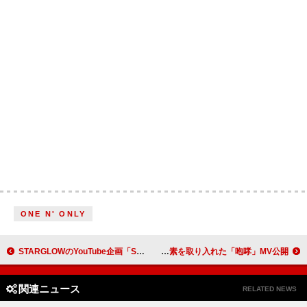
ONE N' ONLY
STARGLOWのYouTube企画「SG LAB」始動、第1弾はTAIKI＆GOICHIによるサイファー
友成空、『キングダム』を想起させる要素を取り入れた「咆哮」MV公開
関連ニュース
RELATED NEWS