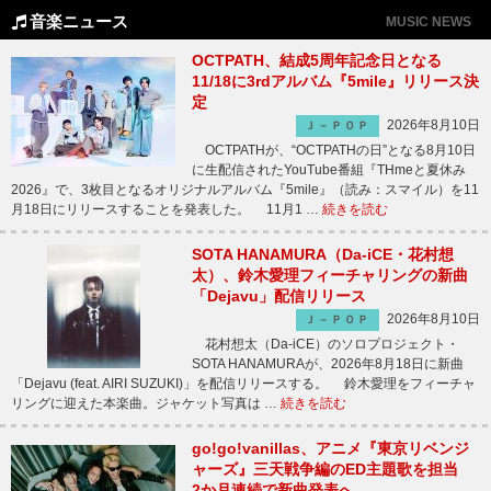
音楽ニュース
MUSIC NEWS
OCTPATH、結成5周年記念日となる
11/18に3rdアルバム『5mile』リリース決
定
2026年8月10日
Ｊ－ＰＯＰ
OCTPATHが、“OCTPATHの日”となる8月10日
に生配信されたYouTube番組『THmeと夏休み
2026』で、3枚目となるオリジナルアルバム『5mile』（読み：スマイル）を11
月18日にリリースすることを発表した。 11月1 …
続きを読む
SOTA HANAMURA（Da-iCE・花村想
太）、鈴木愛理フィーチャリングの新曲
「Dejavu」配信リリース
2026年8月10日
Ｊ－ＰＯＰ
花村想太（Da-iCE）のソロプロジェクト・
SOTA HANAMURAが、2026年8月18日に新曲
「Dejavu (feat. AIRI SUZUKI)」を配信リリースする。 鈴木愛理をフィーチャ
リングに迎えた本楽曲。ジャケット写真は …
続きを読む
go!go!vanillas、アニメ『東京リベンジ
ャーズ』三天戦争編のED主題歌を担当
2か月連続で新曲発表へ