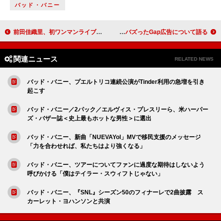
バッド・バニー
前田佳織里、初ワンマンライブ【Are You Ready？】Blu-rayのトレーラー映像公開
KATSEYE、急成長の中での初ツアーやバズったGap広告について語る
関連ニュース
RELATED NEWS
バッド・バニー、プエルトリコ連続公演がTinder利用の急増を引き
起こす
バッド・バニー／2パック／エルヴィス・プレスリーら、米ハーパー
ズ・バザー誌＜史上最もホットな男性＞に選出
バッド・バニー、新曲「NUEVAYol」MVで移民支援のメッセージ
「力を合わせれば、私たちはより強くなる」
バッド・バニー、ツアーについてファンに過度な期待はしないよう
呼びかける「僕はテイラー・スウィフトじゃない」
バッド・バニー、『SNL』シーズン50のフィナーレで2曲披露 ス
カーレット・ヨハンソンと共演