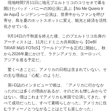
現地時間7月11日に地元プエルトリコのコリセオで幕を
開けたバッド・バニーの30
公演に及ぶ
【No Me Quiero Ir
de Aquí】レジデンシー公演は、世界中からファンを呼び
寄せ、島を夏のホットスポットに変え、観光と経済を活性
化させている。
9月14日の千秋楽を終えた後、このプエルトリコ出身の
アーティストは、11月にドミニカ共和国から【DeBÍ
TiRAR MáS FOToS】ワールドツアーを正式に開始し、秋
から2026年夏にかけて、ラテンアメリカ、ヨーロッパ、
アジアを巡る予定だ。
驚くべきことに、アメリカの日程は含まれていない。そ
の主な理由は「心配」
のようだ
。
英i-D誌のインタビューで彼は、「アメリカに行かなか
ったのには多くの理由があるが、そのどれも憎しみからで
はない。僕はこれまでアメリカも米国で公演してきた。す
べて成功だったし、すべて素晴らしかった。アメリカに住
むラティーノとつながることはとても楽しかった」