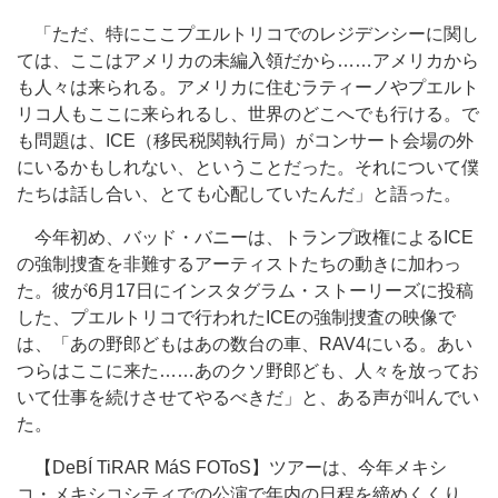
「ただ、特にここプエルトリコでのレジデンシーに関し
ては、ここはアメリカの未編入領だから……アメリカから
も人々は来られる。アメリカに住むラティーノやプエルト
リコ人もここに来られるし、世界のどこへでも行ける。で
も問題は、ICE（移民税関執行局）がコンサート会場の外
にいるかもしれない、ということだった。それについて僕
たちは話し合い、とても心配していたんだ」と語った。
今年初め、バッド・バニーは、トランプ政権によるICE
の強制捜査を非難するアーティストたちの動きに加わっ
た。彼が6月17日にインスタグラム・ストーリーズに投稿
した、プエルトリコで行われたICEの強制捜査の映像で
は、「あの野郎どもはあの数台の車、RAV4にいる。あい
つらはここに来た……あのクソ野郎ども、人々を放ってお
いて仕事を続けさせてやるべきだ」と、ある声が叫んでい
た。
【DeBÍ TiRAR MáS FOToS】ツアーは、今年メキシ
コ・メキシコシティでの公演で年内の日程を締めくくり、