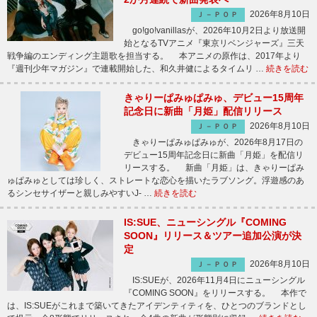
2026年8月10日
Ｊ－ＰＯＰ
go!go!vanillasが、2026年10月2日より放送開
始となるTVアニメ『東京リベンジャーズ』三天
戦争編のエンディング主題歌を担当する。 本アニメの原作は、2017年より
『週刊少年マガジン』で連載開始した、和久井健によるタイムリ …
続きを読む
きゃりーぱみゅぱみゅ、デビュー15周年
記念日に新曲「月姫」配信リリース
2026年8月10日
Ｊ－ＰＯＰ
きゃりーぱみゅぱみゅが、2026年8月17日の
デビュー15周年記念日に新曲「月姫」を配信リ
リースする。 新曲「月姫」は、きゃりーぱみ
ゅぱみゅとしては珍しく、ストレートな恋心を描いたラブソング。浮遊感のあ
るシンセサイザーと親しみやすいJ- …
続きを読む
IS:SUE、ニューシングル『COMING
SOON』リリース＆ツアー追加公演が決
定
2026年8月10日
Ｊ－ＰＯＰ
IS:SUEが、2026年11月4日にニューシングル
『COMING SOON』をリリースする。 本作で
は、IS:SUEがこれまで築いてきたアイデンティティを、ひとつのブランドとし