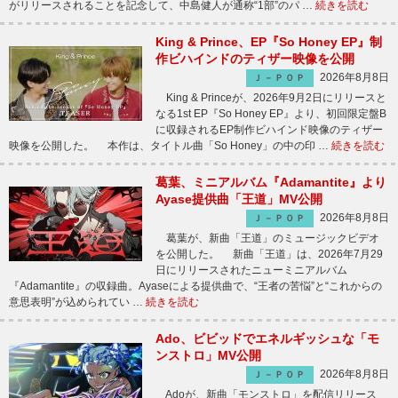
がリリースされることを記念して、中島健人が通称“1部”のパ …
続きを読む
King & Prince、EP『So Honey EP』制
作ビハインドのティザー映像を公開
2026年8月8日
Ｊ－ＰＯＰ
King & Princeが、2026年9月2日にリリースと
なる1st EP『So Honey EP』より、初回限定盤B
に収録されるEP制作ビハインド映像のティザー
映像を公開した。 本作は、タイトル曲「So Honey」の中の印 …
続きを読む
葛葉、ミニアルバム『Adamantite』より
Ayase提供曲「王道」MV公開
2026年8月8日
Ｊ－ＰＯＰ
葛葉が、新曲「王道」のミュージックビデオ
を公開した。 新曲「王道」は、2026年7月29
日にリリースされたニューミニアルバム
『Adamantite』の収録曲。Ayaseによる提供曲で、“王者の苦悩”と“これからの
意思表明”が込められてい …
続きを読む
Ado、ビビッドでエネルギッシュな「モ
ンストロ」MV公開
2026年8月8日
Ｊ－ＰＯＰ
Adoが、新曲「モンストロ」を配信リリース