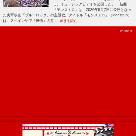
し、ミュージックビデオを公開した。 新曲
「モンストロ」は、2026年8月7日に公開となっ
た実写映画『ブルーロック』の主題歌。タイトル「モンストロ」（Monstruo）
は、スペイン語で「怪物」の意 …
続きを読む
more »