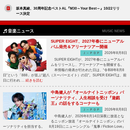
坂本真綾、30周年記念ベストAL『M30～Your Best～』10/22リリ
ース決定
音楽ニュース
MUSIC NEWS
SUPER EIGHT、2027年春にニューアル
バム発売＆アリーナツアー開催
2026年8月8日
Ｊ－ＰＯＰ
SUPER EIGHTが、2027年春にニューアルバ
ムをリリースし、アリーナツアーを開催する。
本情報の発表が行われた日は、“令和8年8月8
日”という「888」が並ぶ“超八（スーパーエイト）の日”。SUPER EIGHTは、前
日に行われ …
続きを読む
中島健人が『オールナイトニッポン』パ
ーソナリティ、人生相談を受け『遊戯
王』の話をするコーナーも
2026年8月8日
Ｊ－ＰＯＰ
中島健人が、2026年8月14日深夜に放送とな
るニッポン放送『オールナイトニッポン』のパ
ーソナリティを担当する。 8月19日にニューシングル『鬼事 / Fiction Love』