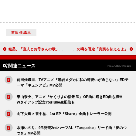
前田佳織里
粗品、「直人とお母さんの歌」MVで目に涙を浮かべて歌う 新アーティスト写真も公開
エド・シーラン、アメリカ移住の噂を否定「真実を伝えるよ」
関連ニュース
RELATED NEWS
前田佳織里、TVアニメ『黒岩メダカに私の可愛いが通じない』EDテ
ーマ「キュンアピ」MV公開
東山奈央、アニメ『かくりよの宿飯 弐』OP曲に続きED曲も担当
Wタイアップ記念YouTube生配信も
山下大輝 × 畠中祐、1st EP『Share』全曲トレーラー公開
水瀬いのり、9/3発売2ndハーフAL『Turquoise』リード曲「夢のつ
づき」MV公開