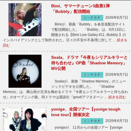
Bimi、サマーチューン3曲第1弾
「Bubbly」配信開始
2026年8月7日
Ｊ－ＰＯＰ
Bimiが、新曲「Bubbly」を各音楽配信サイト
で配信開始した。 「Bubbly」は、9月13日に
開催される【Bimi Live Galley #11 -Bubbly-】の
インスパイアソングとして制作された。日々の不安や不条理に対して …
続きを
読む
Soala、ドラマ『今夜もシリアルキラーと
待ち合わせ』OP曲「Shadow Memory」
MV公開
2026年8月7日
Ｊ－ＰＯＰ
Soalaが、新曲「Shadow Memory」のミュー
ジックビデオを公開した。 「Shadow
Memory」は、横山裕が主演を務めるドラマ『今夜もシリアルキラーと待ち合わ
せ』のオープニング曲。同ドラマは講談社『good!アフタヌーン …
続きを読む
yonige、全国ツアー【yonige tough
love tour】開催決定
2026年8月7日
Ｊ－ＰＯＰ
yonigeが、11月からの全国ツアー【yonige