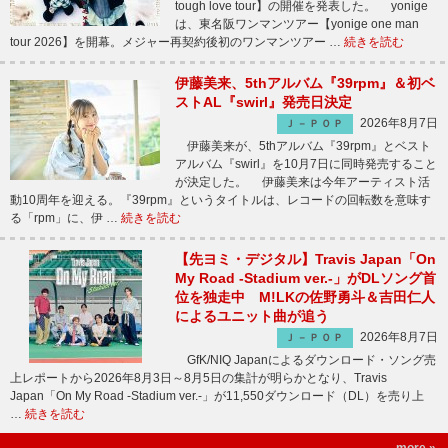
tough love tour】の開催を発表した。 yonige
は、東名阪ワンマンツアー【yonige one man
tour 2026】を開幕。メジャー再契約後初のワンマンツアー …
続きを読む
伊藤美来、5thアルバム『39rpm』＆初ベ
ストAL『swirl』発売日決定
2026年8月7日
Ｊ－ＰＯＰ
伊藤美来が、5thアルバム『39rpm』とベスト
アルバム『swirl』を10月7日に同時発売すること
が決定した。 伊藤美来は今年アーティスト活
動10周年を迎える。『39rpm』というタイトルは、レコードの回転数を意味す
る「rpm」に、伊 …
続きを読む
【先ヨミ・デジタル】Travis Japan「On
My Road -Stadium ver.-」がDLソング首
位を独走中 M!LKの佐野勇斗＆吉田仁人
によるユニット曲が追う
2026年8月7日
Ｊ－ＰＯＰ
GfK/NIQ Japanによるダウンロード・ソング売
上レポートから2026年8月3日～8月5日の集計が明らかとなり、Travis
Japan「On My Road -Stadium ver.-」が11,550ダウンロード（DL）を売り上
…
続きを読む