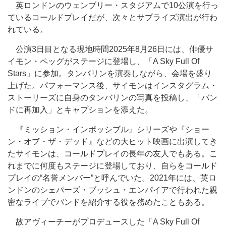
英ロンドンのウェンブリー・スタジアムで10公演を行っ
ているコールドプレイだが、次々とサプライズ演出が行わ
れている。
公演3日目となる現地時間2025年8月26日には、俳優サ
イモン・ペッグがステージに登場し、「A Sky Full Of
Stars」に参加。タンバリンを演奏しながら、会場を盛り
上げた。パフォーマンス後、サイモンはインスタグラム・
ストーリーズに自身のタンバリンの写真を投稿し、「バン
ドに再加入」とキャプションを添えた。
『ミッション・インポッシブル』シリーズや『ショー
ン・オブ・ザ・デッド』などの大ヒット映画に出演してき
たサイモンは、コールドプレイの長年の友人でもある。こ
れまでに何度もステージに登場しており、自らをコールド
プレイの“名誉メンバー”と呼んでいた。2021年には、英ロ
ンドンのシェパーズ・ブッシュ・エンパイアで行われた親
密なライブでバンドを紹介する役を務めたこともある。
故アヴィーチーがプロデュースした「A Sky Full Of