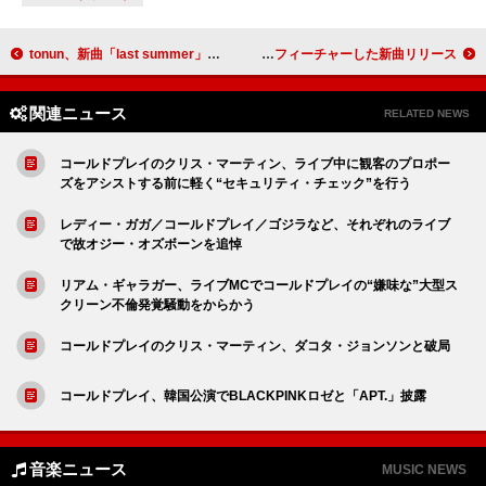
tonun、新曲「last summer」配信リリース＆フォトリリックビデオ公開
The Love Experiment、グラミー受賞シンガーJ.ホアードをフィーチャーした新曲リリース
関連ニュース
RELATED NEWS
コールドプレイのクリス・マーティン、ライブ中に観客のプロポー
ズをアシストする前に軽く“セキュリティ・チェック”を行う
レディー・ガガ／コールドプレイ／ゴジラなど、それぞれのライブ
で故オジー・オズボーンを追悼
リアム・ギャラガー、ライブMCでコールドプレイの“嫌味な”大型ス
クリーン不倫発覚騒動をからかう
コールドプレイのクリス・マーティン、ダコタ・ジョンソンと破局
コールドプレイ、韓国公演でBLACKPINKロゼと「APT.」披露
音楽ニュース
MUSIC NEWS