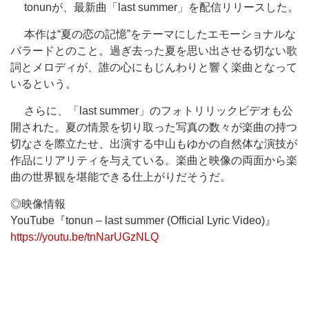
tonunが、最新曲「last summer」を配信リリースした。
本作は“夏の恋の記憶”をテーマにしたエモーショナルな
バラードとのこと。過ぎ去った夏を思い出させる切ない歌
詞とメロディが、誰の心にもじんわりと響く楽曲となって
いるという。
さらに、「last summer」のフォトリリックビデオも公
開された。夏の情景を切り取った写真の数々が楽曲の持つ
切なさを際立たせ、出演する中山もゆかの自然体な演技が
作品にリアリティを与えている。楽曲と映像の両面から楽
曲の世界観を堪能できる仕上がりだそうだ。
◎映像情報
YouTube『tonun – last summer (Official Lyric Video)』
https://youtu.be/tnNarUGzNLQ