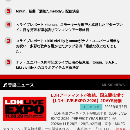
tonun、新曲「洒落たmelody」配信決定
＜ライブレポート＞tonun、スモーキーな歌声と卓越したギタープレ
イに目を見張る弾き語りワンマンツアー最終日
＜ライブレポート＞kiki vivi lilyとtonunがナノ・ユニバース周年を
お祝い 多彩な歌声を響かせたクラブ公演「素敵な夜になりまし
た」
ナノ・ユニバース周年記念ライブ出演の新東京、tonun、S.A.R.、
kiki vivi lilyとのコラボアイテム再販決定
音楽ニュース
MUSIC NEWS
LDHアーティストが集結、国立競技場で
【LDH LIVE-EXPO 2026】2DAYS開催
2026年8月6日
Ｊ－ＰＯＰ
LDH所属アーティストが集結する【LDH LIVE-
EXPO 2026 -PERFECT YEAR BEST-】が、
2026年11月28日・29日の2日間、東京・MUFG
スタジアム（国立競技場）にて開催される。 本公演は、「LDH PE …
続きを