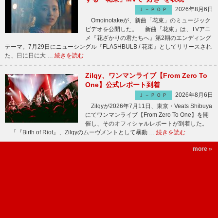
2026年8月6日
Ｊ－ＰＯＰ
Omoinotakeが、新曲「花束」のミュージック
ビデオを公開した。 新曲「花束」は、TVアニ
メ『花ざかりの君たちへ』第2期のエンディング
テーマ。7月29日にニューシングル『FLASHBULB / 花束』としてリリースされ
た、日に日に大 …
続きを読む
Zilqy、ワンマンライブ【From Zero To
One】公式レポート到着
2026年8月6日
Ｊ－ＰＯＰ
Zilqyが2026年7月11日、東京・Veats Shibuya
にてワンマンライブ【From Zero To One】を開
催し、そのオフィシャルレポートが到着した。
「『Birth of Riot』、Zilqyのムーヴメントとして暴動 …
続きを読む
more »