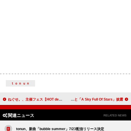
ｔｏｎｕｎ
ねぐせ。、主催フェス【HOT de GOOD fest. 2026】開催決定
コールドプレイ、俳優サイモン・ペッグと「A Sky Full Of Stars」披露
関連ニュース
RELATED NEWS
tonun、新曲「bubble summer」7/23配信リリース決定