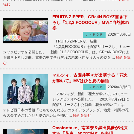
読む
FRUITS ZIPPER、GRe4N BOYZ書き下
ろし「1,2,3,FOOOOUR」MVに自然体の
姿
2026年8月6日
Ｊ－ＰＯＰ
FRUITS ZIPPERが、新曲
「1,2,3,FOOOOUR」を配信リリースし、ミュー
ジックビデオを公開した。 新曲「1,2,3,FOOOOUR」は、GRe4N BOYZによ
る書き下ろし楽曲。電車の中でそれぞれの未来へ向かう人々の姿を …
続きを読
む
マルシィ、古園井寧々が出演する「花火
が瞬いて」MVはひと夏の物語
2026年8月6日
Ｊ－ＰＯＰ
マルシィが、新曲「花火が瞬いて」のミュー
ジックビデオを公開した。 2026年7月29日に
配信リリースされた新曲「花火が瞬いて」は、
テレビ西日本の番組『じもちゃんねる』のタイアップソング。地元・福岡の花
火大会で過ごしたひと夏の思い出を描い …
続きを読む
Omoinotake、南琴奈＆黒田昊夢が出演
する「花束」MVで“好き”を表現