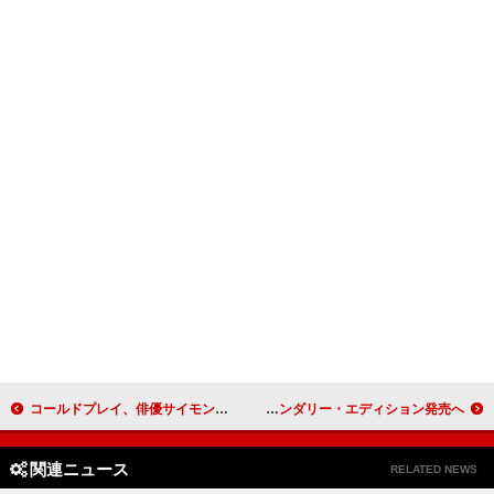
コールドプレイ、俳優サイモン・ペッグと「A Sky Full Of Stars」披露
ボン・ジョヴィ、最新AL『フォーエヴァー』全曲にゲスト参加のレジェンダリー・エディション発売へ
関連ニュース
RELATED NEWS