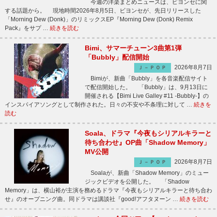
今週の洋楽まとめニュースは、ビヨンセに関
する話題から。 現地時間2026年8月5日、ビヨンセが、先日リリースした
「Morning Dew (Donk)」のリミックスEP『Morning Dew (Donk) Remix
Pack』をサプ …
続きを読む
Bimi、サマーチューン3曲第1弾
「Bubbly」配信開始
2026年8月7日
Ｊ－ＰＯＰ
Bimiが、新曲「Bubbly」を各音楽配信サイト
で配信開始した。 「Bubbly」は、9月13日に
開催される【Bimi Live Galley #11 -Bubbly-】の
インスパイアソングとして制作された。日々の不安や不条理に対して …
続きを
読む
Soala、ドラマ『今夜もシリアルキラーと
待ち合わせ』OP曲「Shadow Memory」
MV公開
2026年8月7日
Ｊ－ＰＯＰ
Soalaが、新曲「Shadow Memory」のミュー
ジックビデオを公開した。 「Shadow
Memory」は、横山裕が主演を務めるドラマ『今夜もシリアルキラーと待ち合わ
せ』のオープニング曲。同ドラマは講談社『good!アフタヌーン …
続きを読む