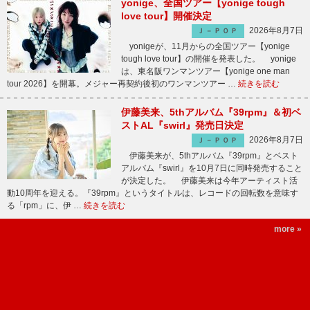
yonige、全国ツアー【yonige tough
love tour】開催決定
2026年8月7日
Ｊ－ＰＯＰ
yonigeが、11月からの全国ツアー【yonige
tough love tour】の開催を発表した。 yonige
は、東名阪ワンマンツアー【yonige one man
tour 2026】を開幕。メジャー再契約後初のワンマンツアー …
続きを読む
伊藤美来、5thアルバム『39rpm』＆初ベ
ストAL『swirl』発売日決定
2026年8月7日
Ｊ－ＰＯＰ
伊藤美来が、5thアルバム『39rpm』とベスト
アルバム『swirl』を10月7日に同時発売すること
が決定した。 伊藤美来は今年アーティスト活
動10周年を迎える。『39rpm』というタイトルは、レコードの回転数を意味す
る「rpm」に、伊 …
続きを読む
more »