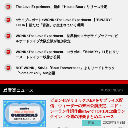
The Love Experiment、新曲「House Boat」リリース決定
<ライブレポート>WONK×The Love Experiment 【"BINARY"
TOUR】新たな「音楽」が生まれていく瞬間
WONK×The Love Experiment、世界初のコラボライブツアーにビ
ルボードライブ大阪公演が追加決定
WONK×The Love Experiment、コラボAL『BINARY』11月にリリ
ース トレイラー映像が公開
NOT WONK、5thAL『Bout Foreverness』よりリードトラック
「Some of You」MV公開
音楽ニュース
MUSIC NEWS
ビヨンセがリミックスEPをサプライズ配
信、ウィーザーの来日公演決定、エド・
シーラン作詞作曲のみでTOP10に2曲ラン
クイン：今週の洋楽まとめニュース
2026年8月8日
洋楽