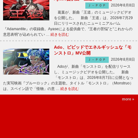
2026年8月8日
Ｊ－ＰＯＰ
葛葉が、新曲「王道」のミュージックビデオ
を公開した。 新曲「王道」は、2026年7月29
日にリリースされたニューミニアルバム
『Adamantite』の収録曲。Ayaseによる提供曲で、“王者の苦悩”と“これからの
意思表明”が込められてい …
続きを読む
Ado、ビビッドでエネルギッシュな「モ
ンストロ」MV公開
2026年8月8日
Ｊ－ＰＯＰ
Adoが、新曲「モンストロ」を配信リリース
し、ミュージックビデオを公開した。 新曲
「モンストロ」は、2026年8月7日に公開となっ
た実写映画『ブルーロック』の主題歌。タイトル「モンストロ」（Monstruo）
は、スペイン語で「怪物」の意 …
続きを読む
more »