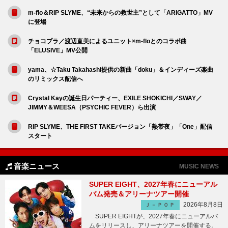
m-flo＆RIP SLYME、“未来からの救世主”として「ARIGATTO」MV
に登場
チョコプラ／渡辺直美によるユニット×m-floとのコラボ曲
「ELUSIVE」MV公開
yama、☆Taku Takahashi提供の新曲「doku」＆インディーズ楽曲
のリミックス配信へ
Crystal Kayの誕生日パーティー、EXILE SHOKICHI／SWAY／
JIMMY＆WEESA（PSYCHIC FEVER）ら出演
RIP SLYME、THE FIRST TAKEバージョン「熱帯夜」「One」配信
スタート
音楽ニュース
MUSIC NEWS
SUPER EIGHT、2027年春にニューアル
バム発売＆アリーナツアー開催
2026年8月8日
Ｊ－ＰＯＰ
SUPER EIGHTが、2027年春にニューアルバ
ムをリリースし、アリーナツアーを開催する。