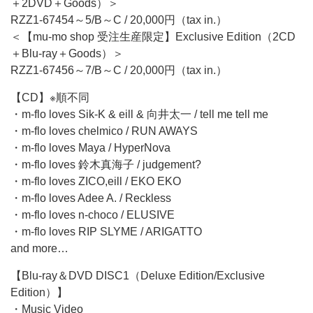
＋2DVD＋Goods）＞
RZZ1-67454～5/B～C / 20,000円（tax in.）
＜【mu-mo shop 受注生産限定】Exclusive Edition（2CD
＋Blu-ray＋Goods）＞
RZZ1-67456～7/B～C / 20,000円（tax in.）
【CD】※順不同
・m-flo loves Sik-K & eill & 向井太一 / tell me tell me
・m-flo loves chelmico / RUN AWAYS
・m-flo loves Maya / HyperNova
・m-flo loves 鈴木真海子 / judgement?
・m-flo loves ZICO,eill / EKO EKO
・m-flo loves Adee A. / Reckless
・m-flo loves n-choco / ELUSIVE
・m-flo loves RIP SLYME / ARIGATTO
and more…
【Blu-ray＆DVD DISC1（Deluxe Edition/Exclusive
Edition）】
・Music Video