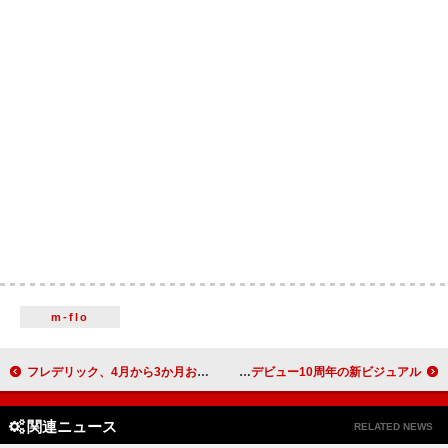
m-flo
フレデリック、4月から3か月おきに対バン企画【UMIMOYASU】開催
あいみょんが長い髪をバッサリ、メジャーデビュー10周年の新ビジュアル
関連ニュース
RELATED NEWS