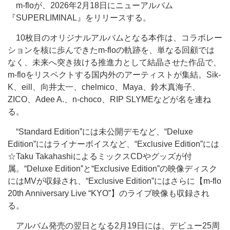
m-floが、2026年2月18日にニューアルバム
『SUPERLIMINAL』をリリースする。
10枚目のオリジナルアルバムとなる本作は、コラボレー
ションを核に歩んできたm-floの軌跡を、単なる回顧では
なく、未来へ突き抜ける推進力として結晶させた作品で、
m-floをリスペクトする国内外のアーティストが集結。Sik-
K、eill、向井太一、chelmico、Maya、鈴木真海子、
ZICO、Adee A.、n-choco、RIP SLYMEなどが名を連ね
る。
“Standard Edition”には未公開デモなど、“Deluxe
Edition”にはライナーボイスなど、“Exclusive Edition”には
☆Taku TakahashiによるミックスCDやグッズが付
属。“Deluxe Edition”と“Exclusive Edition”の映像ディスク
にはMVが収録され、“Exclusive Edition”にはさらに【m-flo
20th Anniversary Live “KYO”】のライブ映像も収録され
る。
アルバム発売の翌日となる2月19日には、デビュー25周