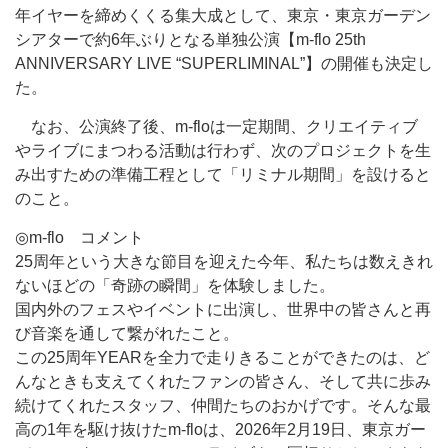
年イヤーを締めくくる集大成として、東京・東京ガーデン
シアターで約6年ぶりとなる単独公演【m-flo 25th
ANNIVERSARY LIVE “SUPERLIMINAL”】の開催も決定し
た。
なお、公演終了後、m-floは一定期間、クリエイティブ
やライブにまつわる活動は行わず、次のプロジェクトを生
み出すための準備工程として「リミナル期間」を設けると
のこと。
◎m-flo コメント
25周年という大きな節目を迎えた今年、私たちは数えきれ
ないほどの「奇跡の瞬間」を体験しました。
国内外のフェスやイベントに出演し、世界中の皆さんと再
び音楽を通して繋がれたこと。
この25周年YEARを全力で走りきることができたのは、ど
んなときも支えてくれたファンの皆さん、そして共に歩み
続けてくれたスタッフ、仲間たちのおかげです。そんな最
高の1年を駆け抜けたm-floは、2026年2月19日、東京ガー