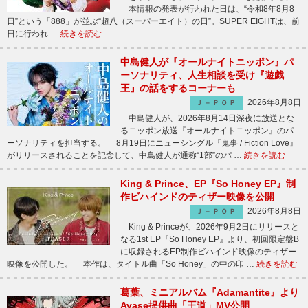
本情報の発表が行われた日は、“令和8年8月8
日”という「888」が並ぶ“超八（スーパーエイト）の日”。SUPER EIGHTは、前
日に行われ …
続きを読む
中島健人が『オールナイトニッポン』パ
ーソナリティ、人生相談を受け『遊戯
王』の話をするコーナーも
2026年8月8日
Ｊ－ＰＯＰ
中島健人が、2026年8月14日深夜に放送とな
るニッポン放送『オールナイトニッポン』のパ
ーソナリティを担当する。 8月19日にニューシングル『鬼事 / Fiction Love』
がリリースされることを記念して、中島健人が通称“1部”のパ …
続きを読む
King & Prince、EP『So Honey EP』制
作ビハインドのティザー映像を公開
2026年8月8日
Ｊ－ＰＯＰ
King & Princeが、2026年9月2日にリリースと
なる1st EP『So Honey EP』より、初回限定盤B
に収録されるEP制作ビハインド映像のティザー
映像を公開した。 本作は、タイトル曲「So Honey」の中の印 …
続きを読む
葛葉、ミニアルバム『Adamantite』より
Ayase提供曲「王道」MV公開