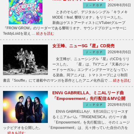
2026年8月6日
Ｊ－ＰＯＰ
ときのそらが、デジタルシングル「キラメキ
MODE！feat. 響咲リオナ」をリリースした。
新曲はゲストアーティストにVTuberグループ
『FROW GROW』のリーダーである響咲リオナ、サウンドプロデューサーに
TeddyLoidを迎え …
続きを読む
女王蜂、ニューSG『星』CD発売
2026年8月6日
Ｊ－ＰＯＰ
女王蜂が、ニューシングル『星』のCDをリリ
ースした。 「星」は、TVアニメ『天幕のジャ
ードゥーガル』エンディングテーマとなってい
る楽曲。同アニメは、トマトスープにより秋田
書店『Souffle』にて連載中のマンガを原作としたアニメ化作品で …
続きを読む
ENVii GABRIELLA、ミニALリード曲
「Empowerment」先行配信＆MV公開
2026年8月6日
Ｊ－ＰＯＰ
ENVii GABRIELLAが、9月16日にリリースす
るミニアルバム『TRIGENESICA』のリード曲
「Empowerment」を先行配信し、そのミュージ
ックビデオを公開した。 「Empowerment」は、元々持っていた自分の力を
…
続きを読む