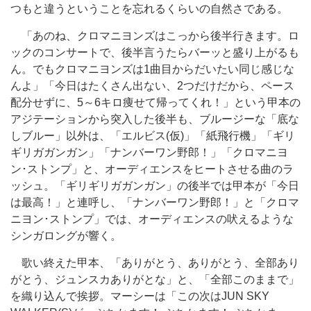
つもと違うということを忘れるくらいの自然さである。
「あのね、クロマニヨンズはこっから後半行きます。ロ
ックのコンサートで、後半言うたらバーッと盛り上がるも
ん。でもクロマニヨンズは1曲目からだいたい同じ感じな
んよ」「今日はたくさん出ない、2つだけだから、ペース
配分せずに、5～6キロ痩せて帰ってくれ！」という甲本の
アジテーションから突入した後半も、ブルージーな「底な
しブルー」以外は、「エルビス(仮)」「紙飛行機」「ギリ
ギリガガンガン」「ナンバーワン野郎！」「クロマニヨ
ン･ストンプ」と、オーディエンスをヒートさせる曲のラ
ッシュ。「ギリギリガガンガン」の後半では甲本が「今日
は最高！」と連呼し、「ナンバーワン野郎！」と「クロマ
ニヨン･ストンプ」では、オーディエンスの吠えるような
シンガロングが響く。
歌い終えた甲本、「ありがとう、ありがとう、全部あり
がとう、ジュンスカありがとな」と、「全部このままで」
を織り込んで挨拶。マーシーは「この次はJUN SKY