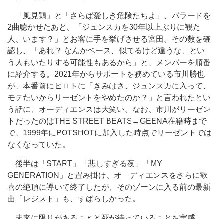
「風見鶏」と「さらば愛しき危険たちよ」、バラードを
2曲聴かせたあと、「ジュンスカを30年以上ぶりに観た
人、います？」とお客に手を挙げさせる宮田。その数を確
認し、「あれ？ なんかベース、似てるけど違うな、とい
う人もいたりする可能性もあるから」と、メンバーを順番
に紹介する。2021年からサポートを務めている市川勝也
が、本番前にヒロトに「きみはさ、ジュンスカに入って、
モテたいからリーゼントをやめたのか？」と言われたとい
う話に、オーディエンスは大笑い。なお、市川がリーゼン
トだったのはTHE STREET BEATS→GEENA在籍時まで
で、1999年にPOTSHOTに加入した時点でリーゼントでは
なくなっていた。
後半は「START」「悲しすぎる夜」「MY
GENERATION」と畳み掛け、オーディエンスをさらに歓
喜の絶頂に導いて終了したが、そのゾーンに入る前の最新
曲「レジスト」も、すばらしかった。
未来に限りがあることと死が待っていることを実感し、