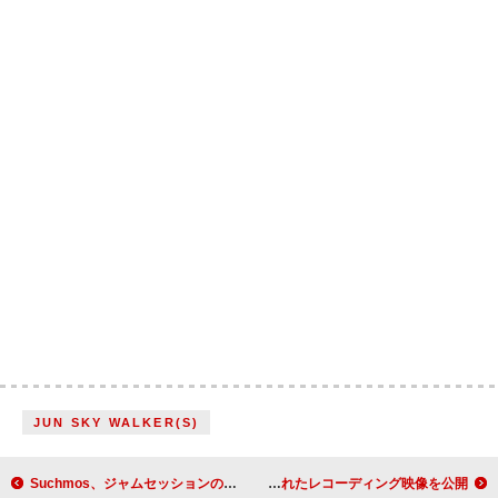
JUN SKY WALKER(S)
Suchmos、ジャムセッションの様子も含むインタビュー映像を公開
サンボマスター、新たな拠点で実施されたレコーディング映像を公開