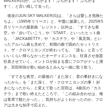
WALKER(S)が、ぶちかます！ ぶちかます！ ぶちかま
す！」と言い残して去った。
後攻のJUN SKY WALKER(S)は、「さらば愛しき危険た
ちよ」（1995年リリース）と、中盤に披露した、2025年5
月リリースの最新曲「レジスト」以外は、「すてきな夜
空」や「歩いていこう」や「START」といったヒット曲
も、「JACK&BETTY」や「カステラ」や「風見鶏」とい
ったアルバム曲も含めて、初期の曲で固めたセットリス
ト。ザ・クロマニヨンズが終わっても、「誰も」と言って
いいくらい帰らなかったオーディエンスを、狂喜させ放題
狂喜させていく。イントロが始まる度にフロアがドッと湧
き、宮田和弥が歌い始めるとみんな一緒に歌う歌う。
「すてきな夜空」の最後の「また深く、君の事好きにな
ったから」を「また深く、ザ・クロマニヨンズの事！ 好
きになったから」と変えて歌った宮田は、4曲目の「カス
テラ」まで歌い終えたところで、「この組み合わせは、俺
は客席で観たかった」。気持ちがよくわかったのか、フロ
アは大きな拍手で応えた。