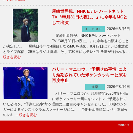
尾崎世界観、NHK Eテレ ハートネット
TV『#8月31日の夜に。』に今年もMCと
して出演
2026年8月6日
Ｊ－ＰＯＰ
尾崎世界観が、NHK Eテレ ハートネット
TV『#8月31日の夜に。』に今年も出演すること
が決定した。 尾崎は今年で4回目となるMCを務め、8月17日はテレビ生放送
とライブ配信、29日はラジオ番組、そして30日にもテレビ生放送が行われる …
続きを読む
バリー・マニロウ、“予期せぬ事情”によ
り延期されていた米ケンタッキー公演を
再度中止
2026年8月6日
洋楽
バリー・マニロウが、現地時間2026年8月4日
に米ケンタッキー州レキシントンで予定されて
いた公演を、“予期せぬ事情”を理由に二度目のキャンセルとした。83歳のシン
ガーによるインスタグラムのメッセージには、「予期せぬ事情により、本日夜
のレキ …
続きを読む
more »