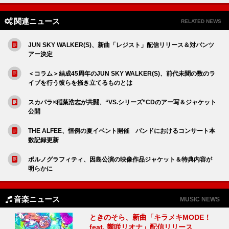
関連ニュース
RELATED NEWS
JUN SKY WALKER(S)、新曲「レジスト」配信リリース＆対バンツ
アー決定
＜コラム＞結成45周年のJUN SKY WALKER(S)、前代未聞の数のラ
イブを行う彼らを掻き立てるものとは
スカパラ×稲葉浩志が共闘、“VS.シリーズ”CDのアー写＆ジャケット
公開
THE ALFEE、恒例の夏イベント開催 バンドにおけるコンサート本
数記録更新
ポルノグラフィティ、因島公演の映像作品ジャケット＆特典内容が
明らかに
音楽ニュース
MUSIC NEWS
ときのそら、新曲「キラメキMODE！
feat. 響咲リオナ」配信リリース