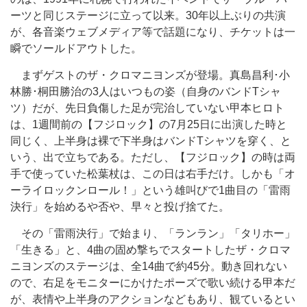
ーツと同じステージに立って以来。30年以上ぶりの共演
が、各音楽ウェブメディア等で話題になり、チケットは一
瞬でソールドアウトした。
まずゲストのザ・クロマニヨンズが登場。真島昌利･小
林勝･桐田勝治の3人はいつもの姿（自身のバンドTシャ
ツ）だが、先日負傷した足が完治していない甲本ヒロト
は、1週間前の【フジロック】の7月25日に出演した時と
同じく、上半身は裸で下半身はバンドTシャツを穿く、と
いう、出で立ちである。ただし、【フジロック】の時は両
手で使っていた松葉杖は、この日は右手だけ。しかも「オ
ーライロックンロール！」という雄叫びで1曲目の「雷雨
決行」を始めるや否や、早々と投げ捨てた。
その「雷雨決行」で始まり、「ランラン」「タリホー」
「生きる」と、4曲の固め撃ちでスタートしたザ・クロマ
ニヨンズのステージは、全14曲で約45分。動き回れない
ので、右足をモニターにかけたポーズで歌い続ける甲本だ
が、表情や上半身のアクションなどもあり、観ているとい