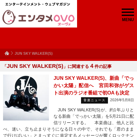
MENU
JUN SKY WALKER(S)
JUN SKY WALKER(S)
４
「
」に関連する
件の記事
JUN SKY WALKER(S)、新曲「でっ
かい太陽」配信へ 宮田和弥がゲス
ト出演のラジオ番組で初OAも決定
2026年5月8日
音楽ニュース
JUN SKY WALKER(S)が、約1年ぶりと
なる新曲「でっかい太陽」を5月21日に配
信リリースする。 本楽曲は、他人と比
べ、迷い、立ち止まりそうになる日々の中で、それでも「君のまま
で行けばいい」とまっすぐに肯定するメッセージが響くロックナン