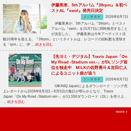
伊藤美来、5thアルバム『39rpm』＆初ベ
ストAL『swirl』発売日決定
2026年8月7日
Ｊ－ＰＯＰ
伊藤美来が、5thアルバム『39rpm』とベスト
アルバム『swirl』を10月7日に同時発売すること
が決定した。 伊藤美来は今年アーティスト活
動10周年を迎える。『39rpm』というタイトルは、レコードの回転数を意味す
る「rpm」に、伊 …
続きを読む
【先ヨミ・デジタル】Travis Japan「On
My Road -Stadium ver.-」がDLソング首
位を独走中 M!LKの佐野勇斗＆吉田仁人
によるユニット曲が追う
2026年8月7日
Ｊ－ＰＯＰ
GfK/NIQ Japanによるダウンロード・ソング売
上レポートから2026年8月3日～8月5日の集計が明らかとなり、Travis
Japan「On My Road -Stadium ver.-」が11,550ダウンロード（DL）を売り上
…
続きを読む
more »