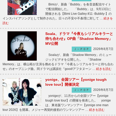
Bimiが、新曲「Bubbly」を各音楽配信サイト
で配信開始した。 「Bubbly」は、9月13日に
開催される【Bimi Live Galley #11 -Bubbly-】の
インスパイアソングとして制作された。日々の不安や不条理に対して …
続きを
読む
Soala、ドラマ『今夜もシリアルキラーと
待ち合わせ』OP曲「Shadow Memory」
MV公開
2026年8月7日
Ｊ－ＰＯＰ
Soalaが、新曲「Shadow Memory」のミュー
ジックビデオを公開した。 「Shadow
Memory」は、横山裕が主演を務めるドラマ『今夜もシリアルキラーと待ち合わ
せ』のオープニング曲。同ドラマは講談社『good!アフタヌーン …
続きを読む
yonige、全国ツアー【yonige tough
love tour】開催決定
2026年8月7日
Ｊ－ＰＯＰ
yonigeが、11月からの全国ツアー【yonige
tough love tour】の開催を発表した。 yonige
は、東名阪ワンマンツアー【yonige one man
tour 2026】を開幕。メジャー再契約後初のワンマンツアー …
続きを読む