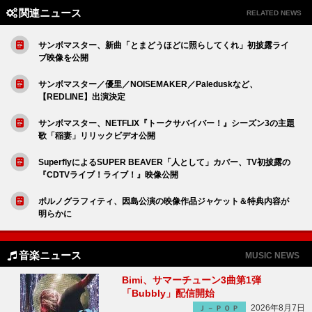
関連ニュース
RELATED NEWS
サンボマスター、新曲「とまどうほどに照らしてくれ」初披露ライ
ブ映像を公開
サンボマスター／優里／NOISEMAKER／Paleduskなど、
【REDLINE】出演決定
サンボマスター、NETFLIX『トークサバイバー！』シーズン3の主題
歌「稲妻」リリックビデオ公開
SuperflyによるSUPER BEAVER「人として」カバー、TV初披露の
『CDTVライブ！ライブ！』映像公開
ポルノグラフィティ、因島公演の映像作品ジャケット＆特典内容が
明らかに
音楽ニュース
MUSIC NEWS
Bimi、サマーチューン3曲第1弾
「Bubbly」配信開始
2026年8月7日
Ｊ－ＰＯＰ