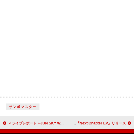
サンボマスター
＜ライブレポート＞JUN SKY WALKER(S)、変わらぬグルーヴと進化するサウンドを見せたツアー初日 30年以上ぶりの共演に止まらぬ熱狂
ストレイテナー、リアレンジした「走る岩」含む『Next Chapter EP』リリース