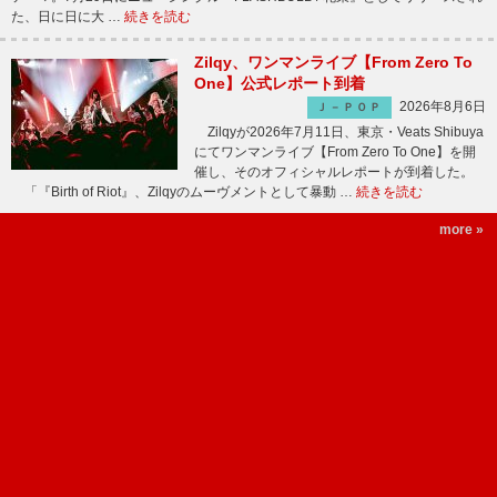
た、日に日に大 …
続きを読む
Zilqy、ワンマンライブ【From Zero To
One】公式レポート到着
2026年8月6日
Ｊ－ＰＯＰ
Zilqyが2026年7月11日、東京・Veats Shibuya
にてワンマンライブ【From Zero To One】を開
催し、そのオフィシャルレポートが到着した。
「『Birth of Riot』、Zilqyのムーヴメントとして暴動 …
続きを読む
more »