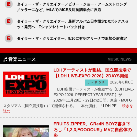
タイラー・ザ・クリエイター／ビリー・ジョー・アームストロング
／ケラーニなど、米LAでのICE反対抗議集会に反応
タイラー・ザ・クリエイター、最新アルバム日本限定DXボックスセ
ット発売へ Tシャツやトートバック付き
タイラー・ザ・クリエイター、9/10に有明アリーナで追加公演決定
音楽ニュース
MUSIC NEWS
LDHアーティストが集結、国立競技場で
【LDH LIVE-EXPO 2026】2DAYS開催
2026年8月6日
Ｊ－ＰＯＰ
LDH所属アーティストが集結する【LDH LIVE-
EXPO 2026 -PERFECT YEAR BEST-】が、
2026年11月28日・29日の2日間、東京・MUFG
スタジアム（国立競技場）にて開催される。 本公演は、「LDH PE …
続きを
読む
FRUITS ZIPPER、GRe4N BOYZ書き下
ろし「1,2,3,FOOOOUR」MVに自然体の
姿