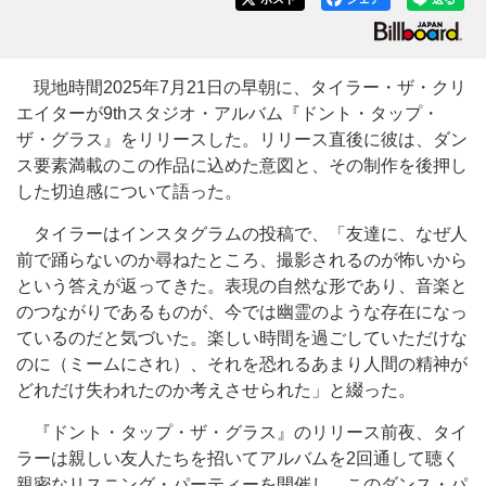
現地時間2025年7月21日の早朝に、タイラー・ザ・クリ
エイターが9thスタジオ・アルバム『ドント・タップ・
ザ・グラス』をリリースした。リリース直後に彼は、ダン
ス要素満載のこの作品に込めた意図と、その制作を後押し
した切迫感について語った。
タイラーはインスタグラムの投稿で、「友達に、なぜ人
前で踊らないのか尋ねたところ、撮影されるのが怖いから
という答えが返ってきた。表現の自然な形であり、音楽と
のつながりであるものが、今では幽霊のような存在になっ
ているのだと気づいた。楽しい時間を過ごしていただけな
のに（ミームにされ）、それを恐れるあまり人間の精神が
どれだけ失われたのか考えさせられた」と綴った。
『ドント・タップ・ザ・グラス』のリリース前夜、タイ
ラーは親しい友人たちを招いてアルバムを2回通して聴く
親密なリスニング・パーティーを開催し、このダンス・パ