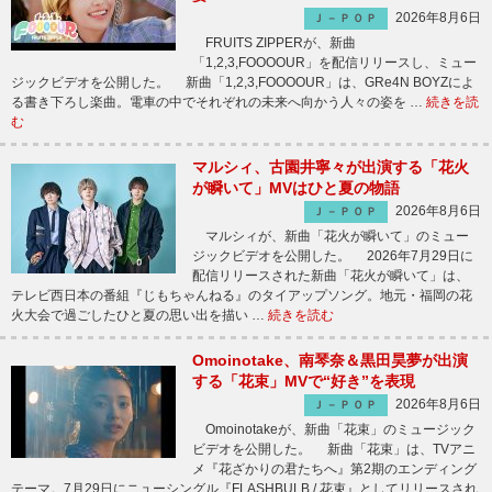
2026年8月6日
Ｊ－ＰＯＰ
FRUITS ZIPPERが、新曲
「1,2,3,FOOOOUR」を配信リリースし、ミュー
ジックビデオを公開した。 新曲「1,2,3,FOOOOUR」は、GRe4N BOYZによ
る書き下ろし楽曲。電車の中でそれぞれの未来へ向かう人々の姿を …
続きを読
む
マルシィ、古園井寧々が出演する「花火
が瞬いて」MVはひと夏の物語
2026年8月6日
Ｊ－ＰＯＰ
マルシィが、新曲「花火が瞬いて」のミュー
ジックビデオを公開した。 2026年7月29日に
配信リリースされた新曲「花火が瞬いて」は、
テレビ西日本の番組『じもちゃんねる』のタイアップソング。地元・福岡の花
火大会で過ごしたひと夏の思い出を描い …
続きを読む
Omoinotake、南琴奈＆黒田昊夢が出演
する「花束」MVで“好き”を表現
2026年8月6日
Ｊ－ＰＯＰ
Omoinotakeが、新曲「花束」のミュージック
ビデオを公開した。 新曲「花束」は、TVアニ
メ『花ざかりの君たちへ』第2期のエンディング
テーマ。7月29日にニューシングル『FLASHBULB / 花束』としてリリースされ