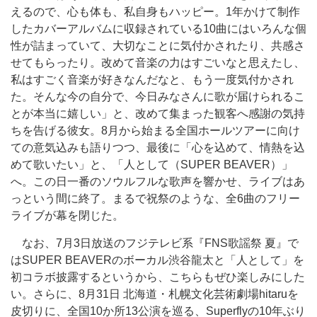
えるので、心も体も、私自身もハッピー。1年かけて制作
したカバーアルバムに収録されている10曲にはいろんな個
性が詰まっていて、大切なことに気付かされたり、共感さ
せてもらったり。改めて音楽の力はすごいなと思えたし、
私はすごく音楽が好きなんだなと、もう一度気付かされ
た。そんな今の自分で、今日みなさんに歌が届けられるこ
とが本当に嬉しい」と、改めて集まった観客へ感謝の気持
ちを告げる彼女。8月から始まる全国ホールツアーに向け
ての意気込みも語りつつ、最後に「心を込めて、情熱を込
めて歌いたい」と、「人として（SUPER BEAVER）」
へ。この日一番のソウルフルな歌声を響かせ、ライブはあ
っという間に終了。まるで祝祭のような、全6曲のフリー
ライブが幕を閉じた。
なお、7月3日放送のフジテレビ系『FNS歌謡祭 夏』で
はSUPER BEAVERのボーカル渋谷龍太と「人として」を
初コラボ披露するというから、こちらもぜひ楽しみにした
い。さらに、8月31日 北海道・札幌文化芸術劇場hitaruを
皮切りに、全国10か所13公演を巡る、Superflyの10年ぶり