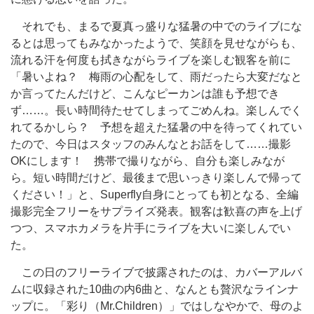
それでも、まるで夏真っ盛りな猛暑の中でのライブにな
るとは思ってもみなかったようで、笑顔を見せながらも、
流れる汗を何度も拭きながらライブを楽しむ観客を前に
「暑いよね？ 梅雨の心配をして、雨だったら大変だなと
か言ってたんだけど、こんなピーカンは誰も予想でき
ず……。長い時間待たせてしまってごめんね。楽しんでく
れてるかしら？ 予想を超えた猛暑の中を待ってくれてい
たので、今日はスタッフのみんなとお話をして……撮影
OKにします！ 携帯で撮りながら、自分も楽しみなが
ら。短い時間だけど、最後まで思いっきり楽しんで帰って
ください！」と、Superfly自身にとっても初となる、全編
撮影完全フリーをサプライズ発表。観客は歓喜の声を上げ
つつ、スマホカメラを片手にライブを大いに楽しんでい
た。
この日のフリーライブで披露されたのは、カバーアルバ
ムに収録された10曲の内6曲と、なんとも贅沢なラインナ
ップに。「彩り（Mr.Children）」ではしなやかで、母のよ