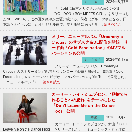
2026年8月7日
Ｊ－ＰＯＰ
7月15日に日本オリジナル両A面シングル
『YO-I-DON! / BOY MEETS GIRL』をリリースし
たNCT WISHが、この夏を爽やかに駆け抜ける。前者はグループ初となる、日
本語をタイトルにしたオリジナル曲で、夢と希望に満ちた新 …
続きを読む
メリー、ニューアルバム『Urbanstyle
Circus』のサブスク＆DL配信を開始 リ
ード曲「Cold Fascination」のMVフル
バージョンも公開
2026年8月7日
Ｊ－ＰＯＰ
メリーが、ニューアルバム『Urbanstyle
Circus』のストリーミング配信とダウンロード販売を開始し、収録曲「Cold
Fascination」のミュージックビデオ・フルバージョンをYouTubeで公開した。
ニューアルバム『U …
続きを読む
カーリー・レイ・ジェプセン、“見捨てら
れることへの恐れ”をテーマにした
「Don't Leave Me on the Dance
Floor」公開
2026年8月7日
洋楽
カーリー・レイ・ジェプセンが、新曲「Don’t
Leave Me on the Dance Floor」をリリースした。 ミュージック・ビデオに