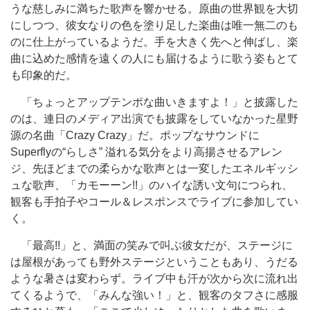
うな慈しみに満ちた歌声を響かせる。原曲の世界観を大切
にしつつ、彼女なりの色を塗り足した楽曲は唯一無二のも
のに仕上がっているようだ。手を大きく先へと伸ばし、楽
曲に込めた感情を遠くの人にも届けるように歌う姿もとて
も印象的だ。
「ちょっとアップテンポな曲いきますよ！」と披露した
のは、連日のメディア出演でも披露をしていなかった星野
源の名曲「Crazy Crazy」だ。ポップなサウンドに
Superflyの“らしさ” 溢れる気分をより高揚させるアレン
ジ、先ほどまでの柔らかな歌声とは一変したエネルギッシ
ュな歌声、「カモーーン!!」のハイな誘い文句につられ、
観客も手拍子やコール＆レスポンスでライブに参加してい
く。
「最高!!」と、満面の笑みで叫ぶ彼女だが、ステージに
は屋根があっても野外ステージということもあり、うだる
ような暑さは変わらず。ライブ中も汗が次から次に流れ出
てくるようで、「みんな強い！」と、観客のタフさに感服