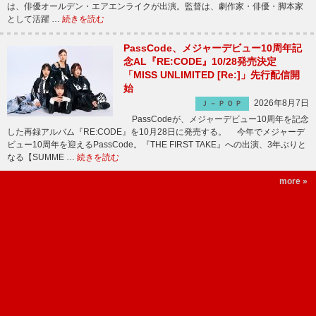
は、俳優オールデン・エアエンライクが出演。監督は、劇作家・俳優・脚本家
として活躍 …
続きを読む
PassCode、メジャーデビュー10周年記
念AL『RE:CODE』10/28発売決定
「MISS UNLIMITED [Re:]」先行配信開
始
2026年8月7日
Ｊ－ＰＯＰ
PassCodeが、メジャーデビュー10周年を記念
した再録アルバム『RE:CODE』を10月28日に発売する。 今年でメジャーデ
ビュー10周年を迎えるPassCode。『THE FIRST TAKE』への出演、3年ぶりと
なる【SUMME …
続きを読む
more »