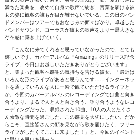
満ちた楽曲を、改めて自身の歌声で紡ぎ、言葉を届ける彼
女の姿に観客の誰もが目が離せないでいる。この日のバン
ドメンバーはツアーでもおなじみの面々ばかり。卓越した
バンドサウンド、コーラスが彼女の歌声をより一層大きな
存在感に築き上げていく。
「こんなに来てくれると思っていなかったので、とても
嬉しいです。カバーアルバム『Amazing』のリリース記念
ライブ、今日はお越しいただきありがとうございます」
と、集まった観客へ感謝の気持ちを告げる彼女。「最近は
いろんな形のライブがあると思うんです……インターネッ
トを通していろんな人に一瞬で観ていただけるライブと
か。今回のカバーアルバムのレコーディングでは曲と向き
合うより、まるで人と人と向き合う、語り合うようなレコ
ーディングだった。収録された10曲、10人の人とたくさ
ん素敵な時間を過ごした、この感覚を大切にしたい。だか
らこそ、直接皆さんの顔を見ながら歌を届けたく、フリー
ライブがしたくてここに来ました！」と、今回のイベント
に懸ける思いを語った。