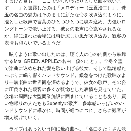
するひと幕も。「ここで少しゆったりとした曲を歌いま
す……」と披露したのは「メロディー（玉置浩二）」。珠
玉の名曲の魅力はそのままに新たな命を吹き込むように、
凜とした歌声で言葉のひとつひとつに魂を込め、力強いロ
ングトーンで歌い上げる。彼女の歌声に心癒やされるな
か、緑に溢れた会場には時折涼しい風が吹き込み、観客の
表情も和らいでいるようだ。
呟くように歌い出したのは、聴く人の心の内側から鼓舞
するMrs. GREEN APPLEの名曲「僕のこと」。全身全霊
で楽曲に込められた愛を歌い上げる彼女、そして臨場感た
っぷりに鳴り響くバンドサウンド。緩急をつけた歌唱がよ
り一層楽曲の世界観を深めるようで、彼女の歌声、その姿
に圧倒された観客の多くが恍惚とした表情を見せていた。
会場の周囲は大型商業施設に囲まれていることもあり、買
い物帰りの人たちもSuperflyの歌声、多幸感いっぱいのバ
ンドサウンドに導かれ、時間が経つにつれ、さらに観客が
増え続けていく。
ライブはあっという間に最終曲へ。「名曲をたくさん歌