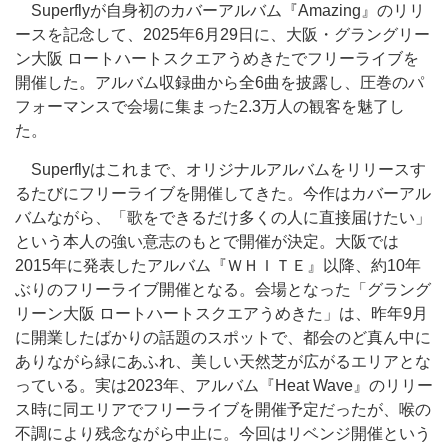
Superflyが自身初のカバーアルバム『Amazing』のリリ
ースを記念して、2025年6月29日に、大阪・グラングリー
ン大阪 ロートハートスクエアうめきたでフリーライブを
開催した。アルバム収録曲から全6曲を披露し、圧巻のパ
フォーマンスで会場に集まった2.3万人の観客を魅了し
た。
Superflyはこれまで、オリジナルアルバムをリリースす
るたびにフリーライブを開催してきた。今作はカバーアル
バムながら、「歌をできるだけ多くの人に直接届けたい」
という本人の強い意志のもとで開催が決定。大阪では
2015年に発表したアルバム『ＷＨＩＴＥ』以降、約10年
ぶりのフリーライブ開催となる。会場となった「グラング
リーン大阪 ロートハートスクエアうめきた」は、昨年9月
に開業したばかりの話題のスポットで、都会のど真ん中に
ありながら緑にあふれ、美しい天然芝が広がるエリアとな
っている。実は2023年、アルバム『Heat Wave』のリリー
ス時に同エリアでフリーライブを開催予定だったが、喉の
不調により残念ながら中止に。今回はリベンジ開催という