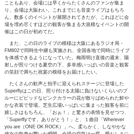
こともあり、会場には早くからたくさんのファンが集ま
り、会場は大賑わい。これまでにも音楽ライブはもちろ
ん、数多くのイベントが展開されてきたが、これほどに会
場を埋め尽くすほどの観客が集まる大規模なイベントの開
催はこの日が初めてだ。
また、この日のライブの模様は大阪にあるラジオ局・
FM802で同時生中継も実施され、全国各地で同時にライブ
を体感できるようになっていた。梅雨明け直後の週末、陽
射しが照りつける夏空の下、多幸感いっぱいの音楽と観客
の笑顔で満ちた祝宴の模様をお届けしたい。
たくさんの歓声と拍手に迎えられステージに登場した
Superflyはこの日、照り付ける太陽に負けないくらいのブ
ルーにビビッドなピンクカラーの花が散りばめられた鮮や
かな衣装で登場。芝生広場いっぱいに集まった観客を前に
嬉しさはもちろん、「おぉ！」と驚きの表情を見せつつ、
「Superflyです。ありがとう！」と、１曲目「Wherever
you are（ONE OK ROCK）」へ。柔らかく、しなやかな
彼女の歌声が響いた瞬間、会場の空気は一変。愛おしさに