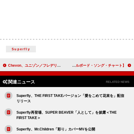
Superfly
Chevon、ユニゾン／フレデリック／オーラル／須田景凪／indigo la Endをゲストに自主企画
【米ビルボード・ソング・チャート】アレックス・ウォーレン「オーディナリー」が通算4週目の首位に、カーディ・B「アウトサイド」が10位デビュー
関連ニュース
RELATED NEWS
Superfly、THE FIRST TAKEバージョン「愛をこめて花束を」配信
リリース
Superfly再登場、SUPER BEAVER「人として」を披露＜THE
FIRST TAKE＞
Superfly、Mr.Children「彩り」カバーMVを公開