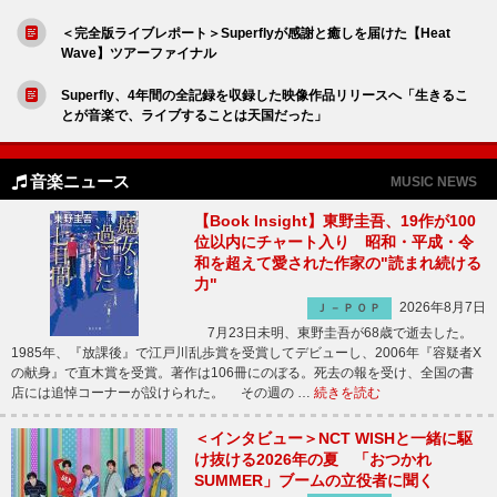
＜完全版ライブレポート＞Superflyが感謝と癒しを届けた【Heat
Wave】ツアーファイナル
Superfly、4年間の全記録を収録した映像作品リリースへ「生きるこ
とが音楽で、ライブすることは天国だった」
音楽ニュース
MUSIC NEWS
【Book Insight】東野圭吾、19作が100
位以内にチャート入り 昭和・平成・令
和を超えて愛された作家の"読まれ続ける
力"
2026年8月7日
Ｊ－ＰＯＰ
7月23日未明、東野圭吾が68歳で逝去した。
1985年、『放課後』で江戸川乱歩賞を受賞してデビューし、2006年『容疑者X
の献身』で直木賞を受賞。著作は106冊にのぼる。死去の報を受け、全国の書
店には追悼コーナーが設けられた。 その週の …
続きを読む
＜インタビュー＞NCT WISHと一緒に駆
け抜ける2026年の夏 「おつかれ
SUMMER」ブームの立役者に聞く