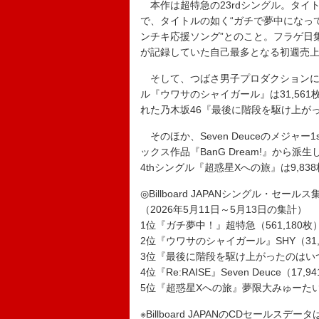
本作は超特急の23rdシングル。タイ
で、タイトルの如く“ガチで夢中になっ
ンチキ応援ソング”とのこと。フラゲ日集計
が記録していた自己最多となる初週売上（
そして、つばさ男子プロダクションに新
ル『ウワサのシャイガール』は31,561
れた乃木坂46『最後に階段を駆け上がっ
そのほか、Seven Deuceのメジャー1s
ックス作品『BanG Dream!』から
4thシングル『超惑星Xへの旅』は9,8
◎Billboard JAPANシングル・セール
（2026年5月11日～5月13日の集計）
1位『ガチ夢中！』超特急（561,180枚
2位『ウワサのシャイガール』SHY（31,
3位『最後に階段を駆け上がったのはいつだ
4位『Re:RAISE』Seven Deuce（17,9
5位『超惑星Xへの旅』夢限大みゅーたいぷ
※Billboard JAPANのCDセールスデ