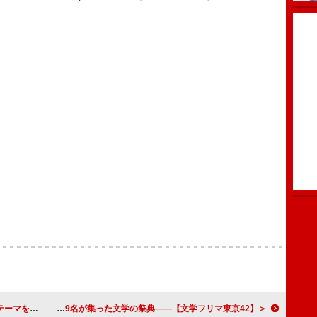
マを担当
＜イベントレポート＞過去最多18,689名が集った文学の祭典――【文学フリマ東京42】