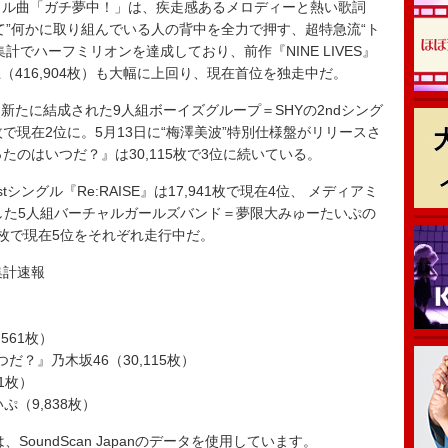
トル曲「ガチ夢中！」は、疾走感あるメロディーと熱い歌詞
て”何かに取り組んでいる人の背中を全力で押す、超特急流“ト
でハーフミリオンを達成しており、前作『NINE LIVES』
416,904枚）も大幅に上回り、現在首位を独走中だ。
たに結成された9人組ボーイズグループ＝SHYの2ndシング
枚で現在2位に。5月13日に“梅澤美波”特別仕様盤がリリースさ
たのはいつだ？』は30,115枚で3位に続いている。
tシングル『Re:RAISE』は17,941枚で現在4位、 メディアミ
派生した5人組バーチャルガールズバンド＝夢限大みゅーたいぷの
38枚で現在5位をそれぞれ走行中だ。
ス集計速報
）
561枚）
？』乃木坂46（30,115枚）
41枚）
（9,838枚）
ータは、SoundScan Japanのデータを使用しています。