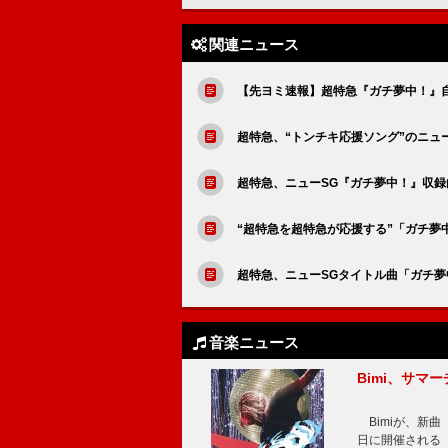
関連ニュース
【先ヨミ速報】超特急『ガチ夢中！』
超特急、“トンチキ応援ソング”のニュ
超特急、ニューSG『ガチ夢中！』収録曲「C
“超特急を超特急が応援する”「ガチ夢
超特急、ニューSGタイトル曲「ガチ
音楽ニュース
Bimi、サマ
Bimiが、新曲「
日に開催される【Bi