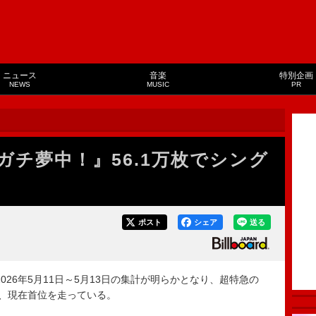
ニュース
音楽
特別企画
NEWS
MUSIC
PR
ガチ夢中！』56.1万枚でシング
ポスト
シェア
送る
26年5月11日～5月13日の集計が明らかとなり、超特急の
上げ、現在首位を走っている。