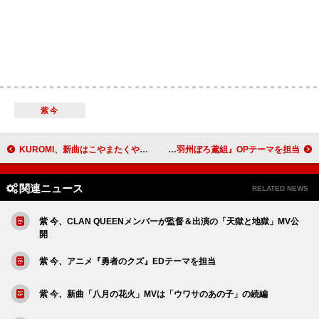
紫今
KUROMI、新曲はこやまたくや（ヤバイTシャツ屋さん）作詞・作曲の「love me, love me now」
ポルノグラフィティ、アニメ『火喰鳥 羽州ぼろ鳶組』OPテーマを担当
関連ニュース
RELATED NEWS
紫 今、CLAN QUEENメンバーが監督＆出演の「天獄と地獄」MV公
開
紫 今、アニメ『勇者のクズ』EDテーマを担当
紫 今、新曲「八月の花火」MVは「ウワサのあの子」の続編