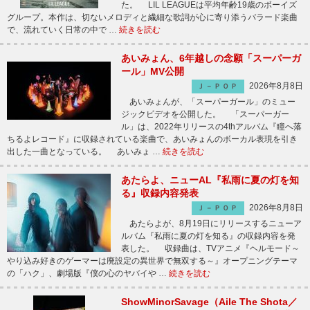
た。 LIL LEAGUEは平均年齢19歳のボーイズ
グループ。本作は、切ないメロディと繊細な歌詞が心に寄り添うバラード楽曲
で、流れていく日常の中で …
続きを読む
あいみょん、6年越しの念願「スーパーガ
ール」MV公開
2026年8月8日
Ｊ－ＰＯＰ
あいみょんが、「スーパーガール」のミュー
ジックビデオを公開した。 「スーパーガー
ル」は、2022年リリースの4thアルバム『瞳へ落
ちるよレコード』に収録されている楽曲で、あいみょんのボーカル表現を引き
出した一曲となっている。 あいみょ …
続きを読む
あたらよ、ニューAL『私雨に夏の灯を知
る』収録内容発表
2026年8月8日
Ｊ－ＰＯＰ
あたらよが、8月19日にリリースするニューア
ルバム『私雨に夏の灯を知る』の収録内容を発
表した。 収録曲は、TVアニメ『ヘルモード～
やり込み好きのゲーマーは廃設定の異世界で無双する～』オープニングテーマ
の「ハク」、劇場版『僕の心のヤバイや …
続きを読む
ShowMinorSavage（Aile The Shota／