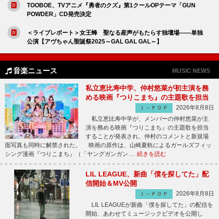
TOOBOE、TVアニメ『勇者のクズ』第1クールOPテーマ「GUN
POWDER」CD発売決定
＜ライブレポート＞女王蜂 聖なる産声がもたらす独壇場――単独
公演【アヴちゃん聖誕祭2025～GAL GAL GAL～】
音楽ニュース
MUSIC NEWS
私立恵比寿中学、仲村悠菜が初主演を務
める映画『つりこまち』の主題歌を担当
2026年8月8日
Ｊ－ＰＯＰ
私立恵比寿中学が、メンバーの仲村悠菜が主
演を務める映画『つりこまち』の主題歌を担当
することが発表され、仲村のコメントと新規場
面写真も同時に解禁された。 映画の原作は、山崎夏軌によるガールズフィッ
シング漫画『つりこまち』（「ヤングガンガン …
続きを読む
LIL LEAGUE、新曲「僕を探してた」配
信開始＆MV公開
2026年8月8日
Ｊ－ＰＯＰ
LIL LEAGUEが新曲「僕を探してた」の配信を
開始、あわせてミュージックビデオを公開し