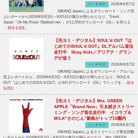
2026年8月7日
Ｊ－ＰＯＰ
GfK/NIQ Japanによるダウンロード・ソング売
上レポートから2026年8月3日～8月5日の集計が明らかとなり、Travis
Japan「On My Road -Stadium ver.-」が11,550ダウンロード（DL）を売り上
…
続きを読む
【先ヨミ・デジタル】SOUL'd OUT『は
じめてのSOUL'd OUT』DLアルバム首位
走行中 Stray Kids／アリアナ・グラン
デが追う
2026年8月7日
Ｊ－ＰＯＰ
GfK/NIQ Japanによるダウンロード・アルバム
売上レポートから、2026年8月3日～8月5日の集計が明らかとなり、SOUL’d
OUT『はじめてのSOUL’d OUT』が341ダウンロード（DL）でトップを …
続き
を読む
【先ヨミ・デジタル】Mrs. GREEN
APPLE「Brand New」引き続きストリー
ミング・ソング首位走行中 イコラブ＆
M!LK“さのじん”新曲がトップ10圏内
2026年8月7日
Ｊ－ＰＯＰ
GfK/NIQ Japanによるストリーミング再生回数
レポートから2026年8月3日～8月5日の集計が明らかとなり、Mrs. GREEN