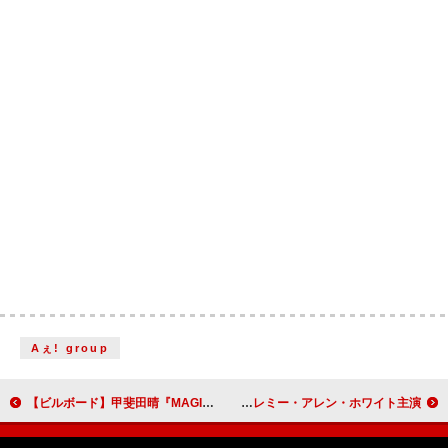
Aぇ! group
【ビルボード】甲斐田晴『MAGIC』がDLアルバム堂々の首位デビュー、ヒプムビ音楽集など7作がTOP10初登場
ブルース・スプリングスティーン伝記映画『Deliver Me From Nowhere』予告編公開、ジェレミー・アレン・ホワイト主演