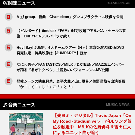
関連ニュース
RELATED NEWS
Aぇ! group、新曲「Chameleon」ダンスプラクティス映像を公開
【ビルボード】timelesz『FAM』64万枚超でアルバム・セールス首
位 ENHYPEN／スパドラが続く
Hey! Say! JUMP、4大ドームツアー【H＋】東京公演のBD＆DVD
発売決定 特典映像は【JUMPARTY】ほか
なにわ男子／FANTASTICS／M!LK／DXTEEN／MAZZELメンバー
が踊る『君がトクベツ』主題歌のパフォーマンスMV公開
登校シーンの映像解禁、奥平大兼／出口夏希／佐野晶哉ら出演映画
『か「」く「」し「」ご「」と「』
音楽ニュース
MUSIC NEWS
【先ヨミ・デジタル】Travis Japan「On
My Road -Stadium ver.-」がDLソング首
位を独走中 M!LKの佐野勇斗＆吉田仁人
によるユニット曲が追う