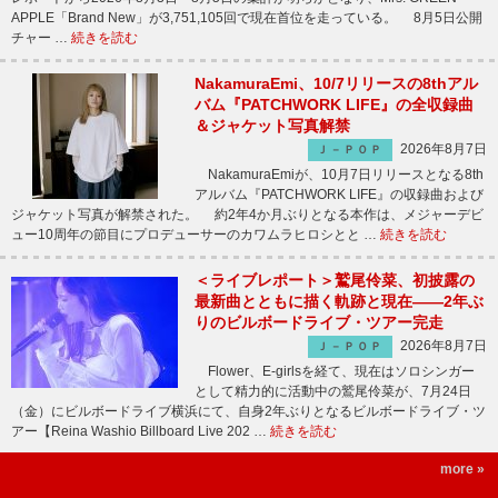
APPLE「Brand New」が3,751,105回で現在首位を走っている。 8月5日公開
チャー …
続きを読む
NakamuraEmi、10/7リリースの8thアル
バム『PATCHWORK LIFE』の全収録曲
＆ジャケット写真解禁
2026年8月7日
Ｊ－ＰＯＰ
NakamuraEmiが、10月7日リリースとなる8th
アルバム『PATCHWORK LIFE』の収録曲および
ジャケット写真が解禁された。 約2年4か月ぶりとなる本作は、メジャーデビ
ュー10周年の節目にプロデューサーのカワムラヒロシとと …
続きを読む
＜ライブレポート＞鷲尾伶菜、初披露の
最新曲とともに描く軌跡と現在――2年ぶ
りのビルボードライブ・ツアー完走
2026年8月7日
Ｊ－ＰＯＰ
Flower、E-girlsを経て、現在はソロシンガー
として精力的に活動中の鷲尾伶菜が、7月24日
（金）にビルボードライブ横浜にて、自身2年ぶりとなるビルボードライブ・ツ
アー【Reina Washio Billboard Live 202 …
続きを読む
more »