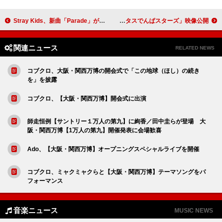
Stray Kids、新曲「Parade」が初の映画主題歌に決定＆特別映像も解禁
でんぱ組.inc、幕張エンディング公演よりライブ音源の配信決定＆「ギラメタスでんぱスターズ」映像公開
関連ニュース
RELATED NEWS
コブクロ、大阪・関西万博の開会式で「この地球（ほし）の続き
を」を披露
コブクロ、【大阪・関西万博】開会式に出演
師走恒例【サントリー１万人の第九】に絢香／田中圭らが登場 大
阪・関西万博【1万人の第九】開催発表に会場歓喜
Ado、【大阪・関西万博】オープニングスペシャルライブを開催
コブクロ、ミャクミャクらと【大阪・関西万博】テーマソングをパ
フォーマンス
音楽ニュース
MUSIC NEWS