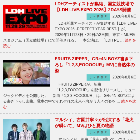
LDHアーティストが集結、国立競技場で
【LDH LIVE-EXPO 2026】2DAYS開催
2026年8月6日
Ｊ－ＰＯＰ
LDH所属アーティストが集結する【LDH LIVE-
EXPO 2026 -PERFECT YEAR BEST-】が、
2026年11月28日・29日の2日間、東京・MUFG
スタジアム（国立競技場）にて開催される。 本公演は、「LDH PE …
続きを
読む
FRUITS ZIPPER、GRe4N BOYZ書き下
ろし「1,2,3,FOOOOUR」MVに自然体の
姿
2026年8月6日
Ｊ－ＰＯＰ
FRUITS ZIPPERが、新曲
「1,2,3,FOOOOUR」を配信リリースし、ミュー
ジックビデオを公開した。 新曲「1,2,3,FOOOOUR」は、GRe4N BOYZによ
る書き下ろし楽曲。電車の中でそれぞれの未来へ向かう人々の姿を …
続きを読
む
マルシィ、古園井寧々が出演する「花火
が瞬いて」MVはひと夏の物語
2026年8月6日
Ｊ－ＰＯＰ
マルシィが、新曲「花火が瞬いて」のミュー