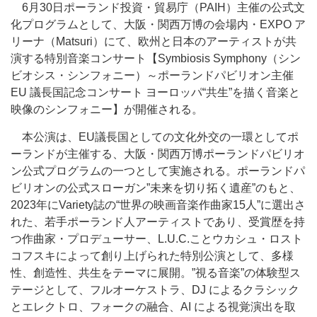
6月30日ポーランド投資・貿易庁（PAIH）主催の公式文
化プログラムとして、大阪・関西万博の会場内・EXPO ア
リーナ（Matsuri）にて、欧州と日本のアーティストが共
演する特別音楽コンサート【Symbiosis Symphony（シン
ビオシス・シンフォニー）～ポーランドパビリオン主催
EU 議長国記念コンサート ヨーロッパ“共生”を描く音楽と
映像のシンフォニー】が開催される。
本公演は、EU議長国としての文化外交の一環としてポ
ーランドが主催する、大阪・関西万博ポーランドパビリオ
ン公式プログラムの一つとして実施される。ポーランドパ
ビリオンの公式スローガン”未来を切り拓く遺産”のもと、
2023年にVariety誌の“世界の映画音楽作曲家15人”に選出さ
れた、若手ポーランド人アーティストであり、受賞歴を持
つ作曲家・プロデューサー、L.U.C.ことウカシュ・ロスト
コフスキによって創り上げられた特別公演として、多様
性、創造性、共生をテーマに展開。”視る音楽”の体験型ス
テージとして、フルオーケストラ、DJ によるクラシック
とエレクトロ、フォークの融合、AI による視覚演出を取