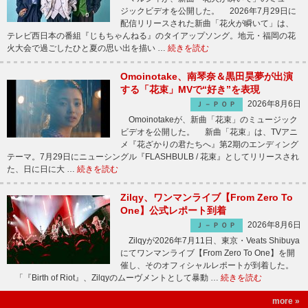
ジックビデオを公開した。 2026年7月29日に
配信リリースされた新曲「花火が瞬いて」は、
テレビ西日本の番組『じもちゃんねる』のタイアップソング。地元・福岡の花
火大会で過ごしたひと夏の思い出を描い …
続きを読む
Omoinotake、南琴奈＆黒田昊夢が出演
する「花束」MVで“好き”を表現
2026年8月6日
Ｊ－ＰＯＰ
Omoinotakeが、新曲「花束」のミュージック
ビデオを公開した。 新曲「花束」は、TVアニ
メ『花ざかりの君たちへ』第2期のエンディング
テーマ。7月29日にニューシングル『FLASHBULB / 花束』としてリリースされ
た、日に日に大 …
続きを読む
Zilqy、ワンマンライブ【From Zero To
One】公式レポート到着
2026年8月6日
Ｊ－ＰＯＰ
Zilqyが2026年7月11日、東京・Veats Shibuya
にてワンマンライブ【From Zero To One】を開
催し、そのオフィシャルレポートが到着した。
「『Birth of Riot』、Zilqyのムーヴメントとして暴動 …
続きを読む
more »