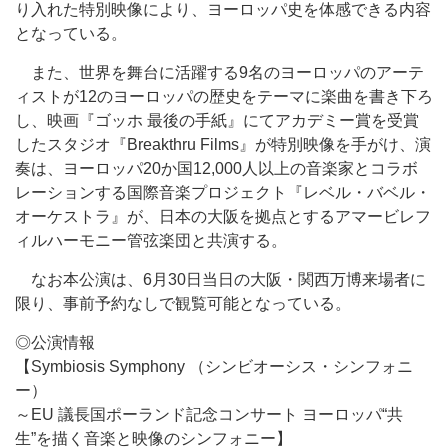
り入れた特別映像により、ヨーロッパ史を体感できる内容
となっている。
また、世界を舞台に活躍する9名のヨーロッパのアーテ
ィストが12のヨーロッパの歴史をテーマに楽曲を書き下ろ
し、映画『ゴッホ 最後の手紙』にてアカデミー賞を受賞
したスタジオ『Breakthru Films』が特別映像を手がけ、演
奏は、ヨーロッパ20か国12,000人以上の音楽家とコラボ
レーションする国際音楽プロジェクト『レベル・バベル・
オーケストラ』が、日本の大阪を拠点とするアマービレフ
ィルハーモニー管弦楽団と共演する。
なお本公演は、6月30日当日の大阪・関西万博来場者に
限り、事前予約なしで観覧可能となっている。
◎公演情報
【Symbiosis Symphony （シンビオーシス・シンフォニ
ー）
～EU 議長国ポーランド記念コンサート ヨーロッパ“共
生”を描く音楽と映像のシンフォニー】