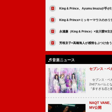
King & Prince、Ayumu Imazuが
King & Prince×ミッキーマウ
永瀬廉（King & Prince）×吉
芳根京子×高橋海人が感情をぶつけ合
音楽ニュース
セブンス・ベ
セブンス・ベガが
2ndアルバムと
『多すぎる恋と
NAQT VA
MV公開