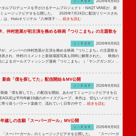
2026年8月8日
Ｊ－ＰＯＰ
ルプロデュースを手がけるチームプロジェクト・NAQT VANEが、新
e」のミュージックビデオを公開した。 2026年7月24日に配信リリースされ
he」は、Huluオリジナル『八神瑛子 - …
続きを読む
学、仲村悠菜が初主演を務める映画『つりこまち』の主題歌を
2026年8月8日
Ｊ－ＰＯＰ
が、メンバーの仲村悠菜が主演を務める映画『つりこまち』の主題歌を
発表され、仲村のコメントと新規場面写真も同時に解禁された。 映画の
軌によるガールズフィッシング漫画『つりこまち』（「ヤングガンガン …
GUE、新曲「僕を探してた」配信開始＆MV公開
2026年8月8日
Ｊ－ＰＯＰ
UEが新曲「僕を探してた」の配信を開始、あわせてミュージックビデオを公
 LEAGUEは平均年齢19歳のボーイズグループ。本作は、切ないメロディと
に寄り添うバラード楽曲で、流れていく日常の中で …
続きを読む
6年越しの念願「スーパーガール」MV公開
2026年8月8日
Ｊ－ＰＯＰ
「スーパーガール」のミュージックビデオを公開した。 「スーパーガ