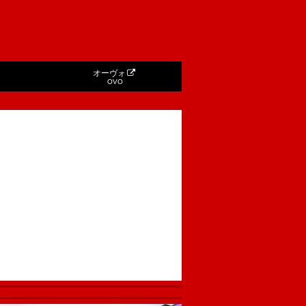
オーヴォ
OVO