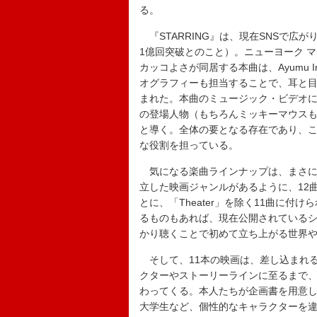
る。
『STARRING』は、現在SNSで広が
1億回突破とのこと）。ニューヨーク マ
カッコよさが同居する本曲は、Ayumu
オグラフィーも担当することで、耳と
まれた。本曲のミュージック・ビデオには
の登場人物（もちろんミッキーマウス
と導く。全体の要となる存在であり、
な役割を担っている。
気になる楽曲ラインナップは、まさに“
立した映画ジャンルがあるように、12
とに、「Theater」を除く11曲に
るものもあれば、現在公開されている
かり聴くことで初めて立ち上がる世界
そして、11本の映画は、差し込まれる
クターやストーリーラインに至るまで
わってくる。本人たちが企画書を用意
大学生など、個性的なキャラクターを