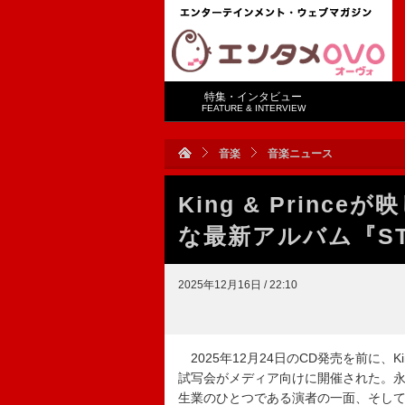
特集・インタビュー
FEATURE & INTERVIEW
音楽
音楽ニュース
King & Prin
な最新アルバム『ST
2025年12月16日 / 22:10
2025年12月24日のCD発売を前に、Kin
試写会がメディア向けに開催された。永瀬廉
生業のひとつである演者の一面、そし