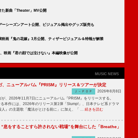
手がけた新曲「Theater」MV公開
スのホリデーシーズンアート公開、ビジュアル掲出やグッズ販売も
川愛W主演映画『鬼の花嫁』3月公開、ティザービジュアル＆特報が解禁
う、映画『君の顔では泣けない』本編映像が公開
MUSIC NEWS
ガ、ニューアルバム『PRISM』リリース＆ツアーが決定
2026年8月8日
Ｊ－ＰＯＰ
、2026年11月7日にニューアルバム『PRISM』をリリースする。
なる本作には、2026年のリリース第1弾「Slump!」、日本テレビ系ドラマ
殺人』の主題歌「魔法がとける前に」に加え、「 …
続きを読む
NE、“息をすることすら許されない戦場”を舞台にした「Breathe」