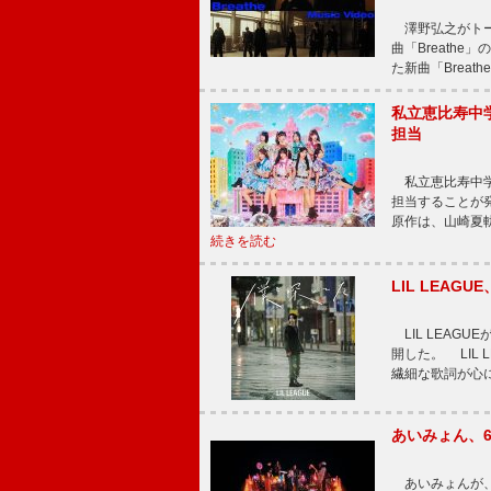
澤野弘之がトータ
曲「Breath
た新曲「Breat
私立恵比寿中
担当
私立恵比寿中学
担当することが
原作は、山崎夏
続きを読む
LIL LEA
LIL LEAG
開した。 LIL
繊細な歌詞が心
あいみょん、
あいみょんが、