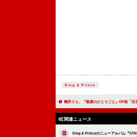
King & Prince
幾田りら、『薬屋のひとりごと』OP曲「百花繚乱」の英語版「In Bloom」
関連ニュース
King & Princeのニューアルバム『S