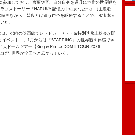
に参加しており、言葉や音、自分自身を道具に本作の世界観を
ブストーリー『HARUKA 記憶の中のあなたへ』（主題歌
架空の映画ながら、普段とは違う声色を駆使することで、永瀬本人
はいた。
には、都内の映画館でレッドカーペット＆特別映像上映会が開
イベント）。1月からは『STARRING』の世界観を体感でき
ツアー【King & Prince DOME TOUR 2026
練り上げた世界が全国へと広がっていく。