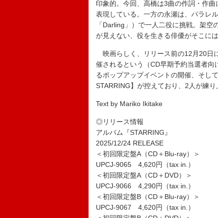
印象的。今回、高橋は3曲の作詞・作曲
表現している。一方の永瀬は、パラレルラ
「Darling」）で一人二役に挑戦。
が見えない、役を生きる俳優がそこに
映画らしく、リリース前の12月20日
催されるという（CD早期予約当選者向け
るポップアップイベントの開催、そして4大ドーム
STARRING】が控えており、2人が
Text by Mariko Ikitake
◎リリース情報
アルバム『STARRING』
2025/12/24 RELEASE
＜初回限定盤A（CD＋Blu-ray）＞
UPCJ-9065 4,620円（tax in.）
＜初回限定盤A（CD＋DVD）＞
UPCJ-9066 4,290円（tax in.）
＜初回限定盤B（CD＋Blu-ray）＞
UPCJ-9067 4,620円（tax in.）