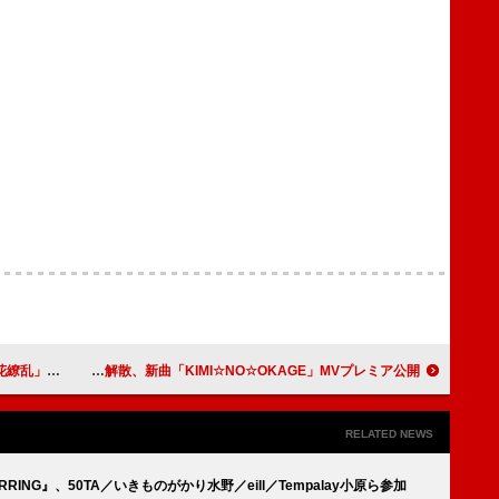
アニメMV公開
GANG PARADEが2026年をもって解散、新曲「KIMI☆NO☆OKAGE」MVプレミア公開
RELATED NEWS
TARRING』、50TA／いきものがかり水野／eill／Tempalay小原ら参加