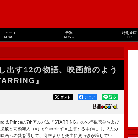
ニュース
音楽
特別企画
NEWS
MUSIC
PR
ceが映し出す12の物語、映画館のよう
ARRING』
ポスト
シェア
送る
g & Princeの7thアルバム『STARRING』の先行視聴会および
と高橋海人（※）が“starring”＝主演する本作には、2人の
て映画への愛を通して、従来よりも楽曲に奥行きが増してい