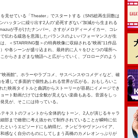
りを見せている「Theater」でスタートする（SNS総再生回数は
ンハッタンに繰り出す2人の“必死すぎない”加減から生まれる
 Imazuが手がけたナンバー。さすがメロディーメイカー、コレ
目で伝わる緩急を意識したバランスのよいパフォーマンスが生
、＜STARRING盤＞の特典映像に収録される“映画”11作品
も）や各シーンが盛り込まれ、最終的に人々をひとつの場所へ
ここからさまざまな物語へと広がっていく、プロローグのよう
映画館”。ホラーやラブコメ、サスペンスやコメディなど、確
曲を通して多面的で個性あふれる世界が広がる。おもしろいこ
付けられた映画タイトルと曲調からストーリーが容易にイメージでき
ショート動画だけでは全貌が見えない楽曲もある。音源をしっ
や発見が、そこには待っている。
テキストのフォントから全体的なトーン、2人が演じるキャラ
、細部まで緻密に考え抜かれて制作されていることが瞬時に伝
したというエピソードにも納得だ。チンピラやヴァンパイア、
違和感なく自分のものにしてしまう高橋のカメレオンっぷりが