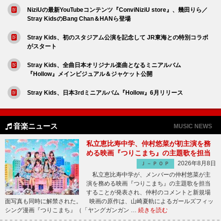
NiziUの最新YouTubeコンテンツ『ConviNiziU store』、幾田りら／
Stray KidsのBang Chan＆HANら登場
Stray Kids、初のスタジアム公演を記念して JR東海との特別コラボ
がスタート
Stray Kids、全曲日本オリジナル楽曲となるミニアルバム
『Hollow』メインビジュアル＆ジャケット公開
Stray Kids、日本3rdミニアルバム『Hollow』6月リリース
音楽ニュース
MUSIC NEWS
私立恵比寿中学、仲村悠菜が初主演を務
める映画『つりこまち』の主題歌を担当
2026年8月8日
Ｊ－ＰＯＰ
私立恵比寿中学が、メンバーの仲村悠菜が主
演を務める映画『つりこまち』の主題歌を担当
することが発表され、仲村のコメントと新規場
面写真も同時に解禁された。 映画の原作は、山崎夏軌によるガールズフィッ
シング漫画『つりこまち』（「ヤングガンガン …
続きを読む