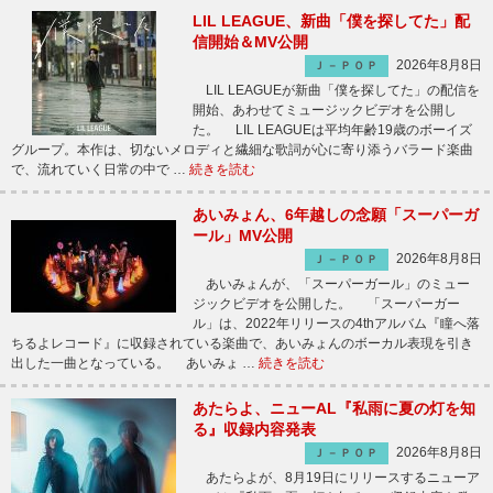
LIL LEAGUE、新曲「僕を探してた」配
信開始＆MV公開
2026年8月8日
Ｊ－ＰＯＰ
LIL LEAGUEが新曲「僕を探してた」の配信を
開始、あわせてミュージックビデオを公開し
た。 LIL LEAGUEは平均年齢19歳のボーイズ
グループ。本作は、切ないメロディと繊細な歌詞が心に寄り添うバラード楽曲
で、流れていく日常の中で …
続きを読む
あいみょん、6年越しの念願「スーパーガ
ール」MV公開
2026年8月8日
Ｊ－ＰＯＰ
あいみょんが、「スーパーガール」のミュー
ジックビデオを公開した。 「スーパーガー
ル」は、2022年リリースの4thアルバム『瞳へ落
ちるよレコード』に収録されている楽曲で、あいみょんのボーカル表現を引き
出した一曲となっている。 あいみょ …
続きを読む
あたらよ、ニューAL『私雨に夏の灯を知
る』収録内容発表
2026年8月8日
Ｊ－ＰＯＰ
あたらよが、8月19日にリリースするニューア