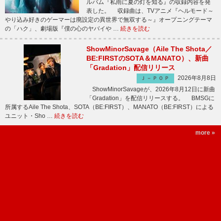
ルバム『私雨に夏の灯を知る』の収録内容を発
表した。 収録曲は、TVアニメ『ヘルモード～
やり込み好きのゲーマーは廃設定の異世界で無双する～』オープニングテーマ
の「ハク」、劇場版『僕の心のヤバイや …
続きを読む
ShowMinorSavage（Aile The Shota／
BE:FIRSTのSOTA＆MANATO）、新曲
「Gradation」配信リリース
2026年8月8日
Ｊ－ＰＯＰ
ShowMinorSavageが、2026年8月12日に新曲
「Gradation」を配信リリースする。 BMSGに
所属するAile The Shota、SOTA（BE:FIRST）、MANATO（BE:FIRST）による
ユニット・Sho …
続きを読む
more »