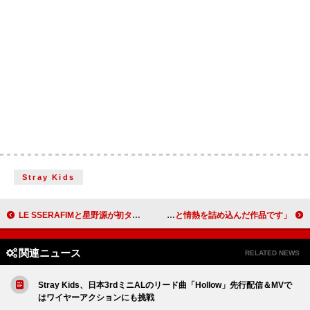
Stray Kids
LE SSERAFIMと星野源が初タッグ、Netflixシリーズ『My Melody & Kuromi』主題歌を担当
aoen、デビューSG発売を記念したショーケース開催「ポジティブなエネルギーと情熱を詰め込んだ作品です」
関連ニュース
RELATED NEWS
Stray Kids、日本3rdミニALのリード曲「Hollow」先行配信＆MVで
はワイヤーアクションにも挑戦