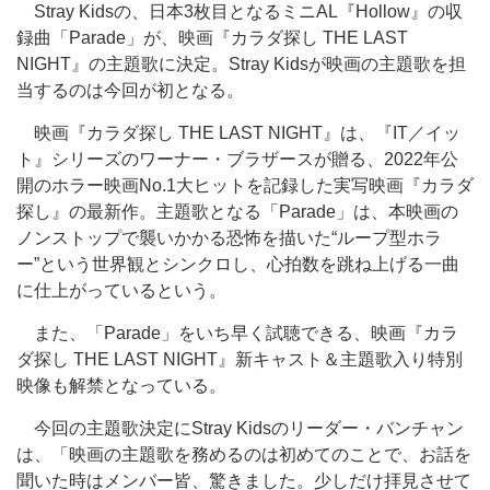
Stray Kidsの、日本3枚目となるミニAL『Hollow』の収
録曲「Parade」が、映画『カラダ探し THE LAST
NIGHT』の主題歌に決定。Stray Kidsが映画の主題歌を担
当するのは今回が初となる。
映画『カラダ探し THE LAST NIGHT』は、『IT／イッ
ト』シリーズのワーナー・ブラザースが贈る、2022年公
開のホラー映画No.1大ヒットを記録した実写映画『カラダ
探し』の最新作。主題歌となる「Parade」は、本映画の
ノンストップで襲いかかる恐怖を描いた“ループ型ホラ
ー”という世界観とシンクロし、心拍数を跳ね上げる一曲
に仕上がっているという。
また、「Parade」をいち早く試聴できる、映画『カラ
ダ探し THE LAST NIGHT』新キャスト＆主題歌入り特別
映像も解禁となっている。
今回の主題歌決定にStray Kidsのリーダー・バンチャン
は、「映画の主題歌を務めるのは初めてのことで、お話を
聞いた時はメンバー皆、驚きました。少しだけ拝見させて