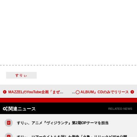
すりぃ
MAZZELのYouTube企画「まぜべや」、AAAメンバーがサプライズ出演
DREAMS COME TRUE、9年ぶりのニューアルバム『THE BLACK ◯ ALBUM』CDのみでリリース
関連ニュース
RELATED NEWS
すりぃ、アニメ『ヴィジランテ』第2期OPテーマを担当
すりぃ、ツアータイトルを冠した新曲「火鳥」リリックビデオ公開