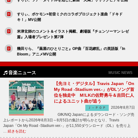
すりぃ、ポケモン×初音ミクのコラボプロジェクト楽曲「ドキド
キ！」MV公開
米津玄師のコメント＆イラスト掲載、劇場版『チェンソーマン レゼ
篇』入場者プレゼント第7弾
幾田りら、『薬屋のひとりごと』OP曲「百花繚乱」の英語版「In
Bloom」アニメMV公開
音楽ニュース
MUSIC NEWS
【先ヨミ・デジタル】Travis Japan「On
My Road -Stadium ver.-」がDLソング首
位を独走中 M!LKの佐野勇斗＆吉田仁人
によるユニット曲が追う
2026年8月7日
Ｊ－ＰＯＰ
GfK/NIQ Japanによるダウンロード・ソング売
上レポートから2026年8月3日～8月5日の集計が明らかとなり、Travis
Japan「On My Road -Stadium ver.-」が11,550ダウンロード（DL）を売り上
…
続きを読む