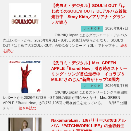
【先ヨミ・デジタル】SOUL'd OUT『は
じめてのSOUL'd OUT』DLアルバム首位
走行中 Stray Kids／アリアナ・グラン
デが追う
2026年8月7日
Ｊ－ＰＯＰ
GfK/NIQ Japanによるダウンロード・アルバム
売上レポートから、2026年8月3日～8月5日の集計が明らかとなり、SOUL’d
OUT『はじめてのSOUL’d OUT』が341ダウンロード（DL）でトップを …
続き
を読む
【先ヨミ・デジタル】Mrs. GREEN
APPLE「Brand New」引き続きストリー
ミング・ソング首位走行中 イコラブ＆
M!LK“さのじん”新曲がトップ10圏内
2026年8月7日
Ｊ－ＰＯＰ
GfK/NIQ Japanによるストリーミング再生回数
レポートから2026年8月3日～8月5日の集計が明らかとなり、Mrs. GREEN
APPLE「Brand New」が3,751,105回で現在首位を走っている。 8月5日公開
チャー …
続きを読む
NakamuraEmi、10/7リリースの8thアル
バム『PATCHWORK LIFE』の全収録曲