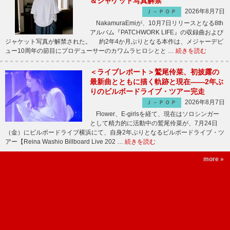
＆ジャケット写真解禁
2026年8月7日
Ｊ－ＰＯＰ
NakamuraEmiが、10月7日リリースとなる8th
アルバム『PATCHWORK LIFE』の収録曲および
ジャケット写真が解禁された。 約2年4か月ぶりとなる本作は、メジャーデビ
ュー10周年の節目にプロデューサーのカワムラヒロシとと …
続きを読む
＜ライブレポート＞鷲尾伶菜、初披露の
最新曲とともに描く軌跡と現在――2年ぶ
りのビルボードライブ・ツアー完走
2026年8月7日
Ｊ－ＰＯＰ
Flower、E-girlsを経て、現在はソロシンガー
として精力的に活動中の鷲尾伶菜が、7月24日
（金）にビルボードライブ横浜にて、自身2年ぶりとなるビルボードライブ・ツ
アー【Reina Washio Billboard Live 202 …
続きを読む
more »