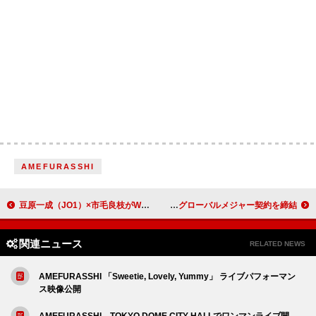
AMEFURASSHI
豆原一成（JO1）×市毛良枝がW主演、映画『富士山と、コーヒーと、しあわせの数式』10月公開
ONE OR EIGHT、Atlantic Music Groupとグローバルメジャー契約を締結
関連ニュース
RELATED NEWS
AMEFURASSHI 「Sweetie, Lovely, Yummy」 ライブパフォーマン
ス映像公開
AMEFURASSHI、TOKYO DOME CITY HALLでワンマンライブ開