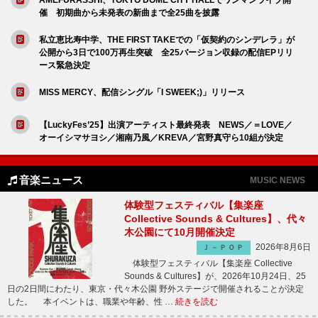
催 初期曲から未発表の新曲まで全25曲を披露
私立恵比寿中学、THE FIRST TAKEでの「仮契約のシンデレラ」が
公開から3日で100万再生突破 全25バージョン収録の配信EPリリ
ース緊急決定
MISS MERCY、配信シングル「I SWEEK;)」リリース
【LuckyFes’25】出演アーティスト最終発表 NEWS／＝LOVE／
オーイシマサヨシ／湘南乃風／KREVA／宮野真守ら10組が決定
音楽ニュース
MUSIC NEWS
体験型フェスティバル【集楽座
Collective Sounds & Cultures】、代々
木公園にて10月開催決定
2026年8月6日
Ｊ－ＰＯＰ
体験型フェスティバル【集楽座 Collective
Sounds & Cultures】が、2026年10月24日、25
日の2日間にわたり、東京・代々木公園 野外ステージで開催されることが決定
した。 本イベントは、職業や年齢、性 …
続きを読む