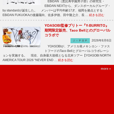
EBiDAN（恵比寿学園男子部）の研究生・
EBiDAN NEXTから、ダンスボーカルグループ・
by standardが誕生した。 メンバーは平均年齢17才、福岡を拠点とする
EBiDAN FUKUOKAの後藤陽向、佐多伊徳、田中隆之介、長 …
続きを読む
YOASOBI監修ブリトー『Y-BURRITO』
期間限定販売、Taco Bellとのグローバル
コラボで
2026年8月6日
Ｊ－ＰＯＰ
YOASOBIが、アメリカ発メキシカン・ファス
トフードのTaco Bellとグローバルコラボレーシ
ョンを実施する。 現在、自身最大規模となる北米ツアー【YOASOBI NORTH
AMERICA TOUR 2026 “NEVER END …
続きを読む
more »