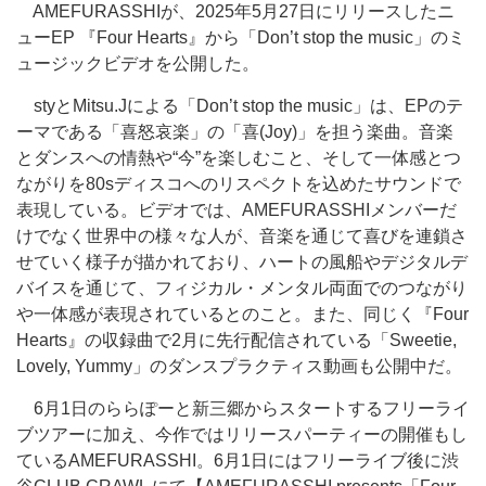
AMEFURASSHIが、2025年5月27日にリリースしたニ
ューEP 『Four Hearts』から「Don’t stop the music」のミ
ュージックビデオを公開した。
styとMitsu.Jによる「Don’t stop the music」は、EPのテ
ーマである「喜怒哀楽」の「喜(Joy)」を担う楽曲。音楽
とダンスへの情熱や“今”を楽しむこと、そして一体感とつ
ながりを80sディスコへのリスペクトを込めたサウンドで
表現している。ビデオでは、AMEFURASSHIメンバーだ
けでなく世界中の様々な人が、音楽を通じて喜びを連鎖さ
せていく様子が描かれており、ハートの風船やデジタルデ
バイスを通じて、フィジカル・メンタル両面でのつながり
や一体感が表現されているとのこと。また、同じく『Four
Hearts』の収録曲で2月に先行配信されている「Sweetie,
Lovely, Yummy」のダンスプラクティス動画も公開中だ。
6月1日のららぽーと新三郷からスタートするフリーライ
ブツアーに加え、今作ではリリースパーティーの開催もし
ているAMEFURASSHI。6月1日にはフリーライブ後に渋