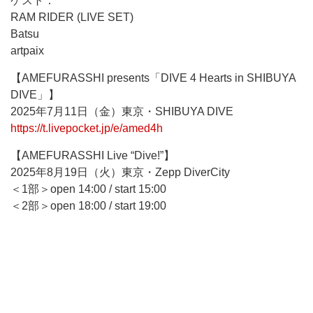
ゲスト：
RAM RIDER (LIVE SET)
Batsu
artpaix
【AMEFURASSHI presents「DIVE 4 Hearts in SHIBUYA
DIVE」】
2025年7月11日（金）東京・SHIBUYA DIVE
https://t.livepocket.jp/e/amed4h
【AMEFURASSHI Live “Dive!”】
2025年8月19日（火）東京・Zepp DiverCity
＜1部＞open 14:00 / start 15:00
＜2部＞open 18:00 / start 19:00