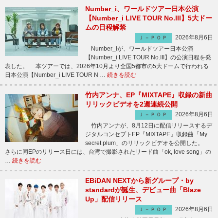
Number_i、ワールドツアー日本公演
【Number_i LIVE TOUR No.III】5大ドー
ムの日程解禁
2026年8月6日
Ｊ－ＰＯＰ
Number_iが、ワールドツアー日本公演
【Number_i LIVE TOUR No.III】の公演日程を発
表した。 本ツアーでは、2026年10月より全国5都市の5大ドームで行われる
日本公演【Number_i LIVE TOUR N …
続きを読む
竹内アンナ、EP『MIXTAPE』収録の新曲
リリックビデオを2週連続公開
2026年8月6日
Ｊ－ＰＯＰ
竹内アンナが、8月12日に配信リリースするデ
ジタルコンセプトEP『MIXTAPE』収録曲「My
secret plum」のリリックビデオを公開した。
さらに同EPのリリース日には、台湾で撮影されたリード曲「ok, love song」の
…
続きを読む
EBiDAN NEXTから新グループ・by
standardが誕生、デビュー曲「Blaze
Up」配信リリース
2026年8月6日
Ｊ－ＰＯＰ