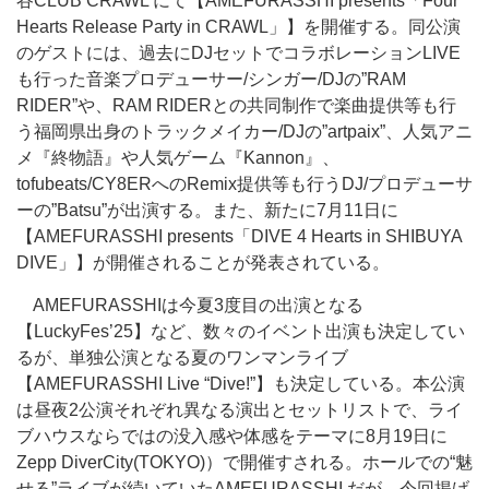
谷CLUB CRAWL にて【AMEFURASSHI presents「Four
Hearts Release Party in CRAWL」】を開催する。同公演
のゲストには、過去にDJセットでコラボレーションLIVE
も行った音楽プロデューサー/シンガー/DJの”RAM
RIDER”や、RAM RIDERとの共同制作で楽曲提供等も行
う福岡県出身のトラックメイカー/DJの”artpaix”、人気アニ
メ『終物語』や人気ゲーム『Kannon』、
tofubeats/CY8ERへのRemix提供等も行うDJ/プロデューサ
ーの”Batsu”が出演する。また、新たに7月11日に
【AMEFURASSHI presents「DIVE 4 Hearts in SHIBUYA
DIVE」】が開催されることが発表されている。
AMEFURASSHIは今夏3度目の出演となる
【LuckyFes’25】など、数々のイベント出演も決定してい
るが、単独公演となる夏のワンマンライブ
【AMEFURASSHI Live “Dive!”】も決定している。本公演
は昼夜2公演それぞれ異なる演出とセットリストで、ライ
ブハウスならではの没入感や体感をテーマに8月19日に
Zepp DiverCity(TOKYO)）で開催すされる。ホールでの“魅
せる”ライブが続いていたAMEFURASSHI だが、今回掲げ