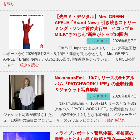
を読む
【先ヨミ・デジタル】Mrs. GREEN
APPLE「Brand New」引き続きストリー
ミング・ソング首位走行中 イコラブ＆
M!LK“さのじん”新曲がトップ10圏内
2026年8月7日
Ｊ－ＰＯＰ
GfK/NIQ Japanによるストリーミング再生回数
レポートから2026年8月3日～8月5日の集計が明らかとなり、Mrs. GREEN
APPLE「Brand New」が3,751,105回で現在首位を走っている。 8月5日公開
チャー …
続きを読む
NakamuraEmi、10/7リリースの8thアル
バム『PATCHWORK LIFE』の全収録曲
＆ジャケット写真解禁
2026年8月7日
Ｊ－ＰＯＰ
NakamuraEmiが、10月7日リリースとなる8th
アルバム『PATCHWORK LIFE』の収録曲および
ジャケット写真が解禁された。 約2年4か月ぶりとなる本作は、メジャーデビ
ュー10周年の節目にプロデューサーのカワムラヒロシとと …
続きを読む
＜ライブレポート＞鷲尾伶菜、初披露の
最新曲とともに描く軌跡と現在――2年ぶ