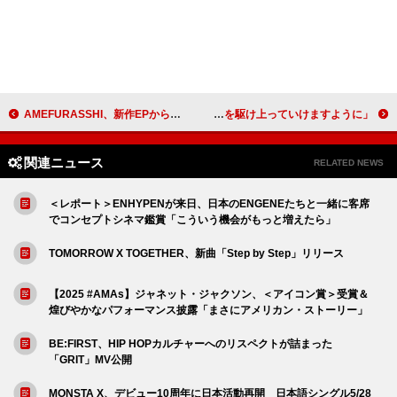
AMEFURASSHI、新作EPから「Don’t stop the music」MV公開
日向坂46、五期生10人が【おもてなし会】で初パフォーマンス「これからも日向坂46とおひさまのみなさんが、手を繋いで全力で日向坂を駆け上っていけますように」
関連ニュース
RELATED NEWS
＜レポート＞ENHYPENが来日、日本のENGENEたちと一緒に客席
でコンセプトシネマ鑑賞「こういう機会がもっと増えたら」
TOMORROW X TOGETHER、新曲「Step by Step」リリース
【2025 #AMAs】ジャネット・ジャクソン、＜アイコン賞＞受賞＆
煌びやかなパフォーマンス披露「まさにアメリカン・ストーリー」
BE:FIRST、HIP HOPカルチャーへのリスペクトが詰まった
「GRIT」MV公開
MONSTA X、デビュー10周年に日本活動再開 日本語シングル5/28