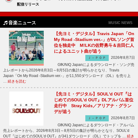
配信リリース
音楽ニュース
MUSIC NEWS
【先ヨミ・デジタル】Travis Japan「On
My Road -Stadium ver.-」がDLソング首
位を独走中 M!LKの佐野勇斗＆吉田仁人
によるユニット曲が追う
2026年8月7日
Ｊ－ＰＯＰ
GfK/NIQ Japanによるダウンロード・ソング売
上レポートから2026年8月3日～8月5日の集計が明らかとなり、Travis
Japan「On My Road -Stadium ver.-」が11,550ダウンロード（DL）を売り上
…
続きを読む
【先ヨミ・デジタル】SOUL'd OUT『は
じめてのSOUL'd OUT』DLアルバム首位
走行中 Stray Kids／アリアナ・グラン
デが追う
2026年8月7日
Ｊ－ＰＯＰ
GfK/NIQ Japanによるダウンロード・アルバム
売上レポートから、2026年8月3日～8月5日の集計が明らかとなり、SOUL’d
OUT『はじめてのSOUL’d OUT』が341ダウンロード（DL）でトップを …
続き