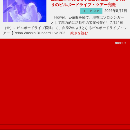
りのビルボードライブ・ツアー完走
2026年8月7日
Ｊ－ＰＯＰ
Flower、E-girlsを経て、現在はソロシンガー
として精力的に活動中の鷲尾伶菜が、7月24日
（金）にビルボードライブ横浜にて、自身2年ぶりとなるビルボードライブ・ツ
アー【Reina Washio Billboard Live 202 …
続きを読む
more »