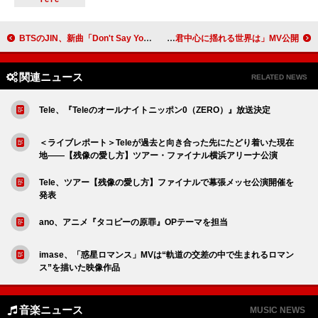
BTSのJIN、新曲「Don't Say You Love Me」リミックスアルバムを配信リリース
マルシィ、希空が“自由奔放な君”演じる「君中心に揺れる世界は」MV公開
関連ニュース
RELATED NEWS
Tele、『Teleのオールナイトニッポン0（ZERO）』放送決定
＜ライブレポート＞Teleが過去と向き合った先にたどり着いた現在
地――【残像の愛し方】ツアー・ファイナル横浜アリーナ公演
Tele、ツアー【残像の愛し方】ファイナルで幕張メッセ公演開催を
発表
ano、アニメ『タコピーの原罪』OPテーマを担当
imase、「惑星ロマンス」MVは“軌道の交差の中で生まれるロマン
ス”を描いた映像作品
音楽ニュース
MUSIC NEWS