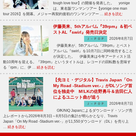
tough love tour】の開催を発表した。 yonige
は、東名阪ワンマンツアー【yonige one man
tour 2026】を開幕。メジャー再契約後初のワンマンツアー …
続きを読む
伊藤美来、5thアルバム『39rpm』＆初ベ
ストAL『swirl』発売日決定
2026年8月7日
Ｊ－ＰＯＰ
伊藤美来が、5thアルバム『39rpm』とベスト
アルバム『swirl』を10月7日に同時発売すること
が決定した。 伊藤美来は今年アーティスト活
動10周年を迎える。『39rpm』というタイトルは、レコードの回転数を意味す
る「rpm」に、伊 …
続きを読む
【先ヨミ・デジタル】Travis Japan「On
My Road -Stadium ver.-」がDLソング首
位を独走中 M!LKの佐野勇斗＆吉田仁人
によるユニット曲が追う
2026年8月7日
Ｊ－ＰＯＰ
GfK/NIQ Japanによるダウンロード・ソング売
上レポートから2026年8月3日～8月5日の集計が明らかとなり、Travis
Japan「On My Road -Stadium ver.-」が11,550ダウンロード（DL）を売り上
…
続きを読む