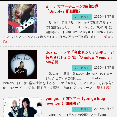
Bimi、サマーチューン3曲第1弾
「Bubbly」配信開始
2026年8月7日
Ｊ－ＰＯＰ
Bimiが、新曲「Bubbly」を各音楽配信サイト
で配信開始した。 「Bubbly」は、9月13日に
開催される【Bimi Live Galley #11 -Bubbly-】の
インスパイアソングとして制作された。日々の不安や不条理に対して …
続きを
読む
Soala、ドラマ『今夜もシリアルキラーと
待ち合わせ』OP曲「Shadow Memory」
MV公開
2026年8月7日
Ｊ－ＰＯＰ
Soalaが、新曲「Shadow Memory」のミュー
ジックビデオを公開した。 「Shadow
Memory」は、横山裕が主演を務めるドラマ『今夜もシリアルキラーと待ち合わ
せ』のオープニング曲。同ドラマは講談社『good!アフタヌーン …
続きを読む
yonige、全国ツアー【yonige tough
love tour】開催決定
2026年8月7日
Ｊ－ＰＯＰ
yonigeが、11月からの全国ツアー【yonige