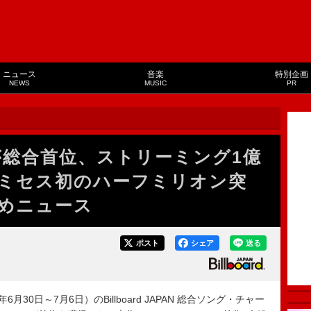
ニュース
音楽
特別企画
NEWS
MUSIC
PR
が総合首位、ストリーミング1億
ミセス初のハーフミリオン突
めニュース
ポスト
シェア
送る
月30日～7月6日）のBillboard JAPAN 総合ソング・チャー