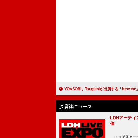
YOASOBI、Tsugumiが出演する「New me」英
音楽ニュース
LDHアーティス
催
LDH所属アーティス