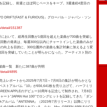
回を記録し、前週とほぼ同じペースをキープ。3週連続4度目の
YO DRIFT(FAST & FURIOUS)」グローバル・ジャパン・ソン
s/detail/151387
ング集計において、総再生回数が1億回を超えた楽曲が700曲を突破し
回数の発表は、毎週300位以内にチャートインした楽曲のみが
の向上を目的に、300位圏外の楽曲も集計対象に加えるよう変
1億回を突破していたことが明らかになった。アーティスト別の
破曲一覧 新たに387曲が判明
/detail/4895
ルバム売上レポートから2025年7月7日～7月8日の集計が明らかとな
となるベストアルバム『10』が656,641枚を売り上げて、ハーフミリ
REEN APPLEのデビュー10周年を記念して制作され、7月8日
ト“JAPAN Hot 100”でロングヒットを記録してきた「ダン
アルバム『ANTENNA』（2023年7月リリース）以降にリリ
9曲が収録されている。なお、Mrs. GREEN APPLEのCD