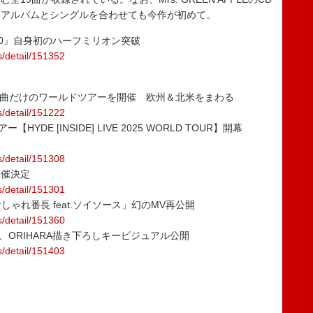
、アルバムとシングルを合わせても今作が初めて。
E『10』自身初のハーフミリオン突破
s/detail/151352
-』楽曲だけのワールドツアーを開催 欧州＆北米をまわる
s/detail/151222
DE [INSIDE] LIVE 2025 WORLD TOUR】開幕
s/detail/151308
開催決定
s/detail/151301
おしゃれ番長 feat.ソイソース」幻のMV再公開
s/detail/151360
、ORIHARA描き下ろしキービジュアル公開
s/detail/151403