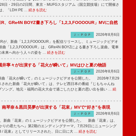
1月28日・29日の2日間、東京・MUFGスタジアム（国立競技場）にて開催さ
、「LDH PE …
続きを読む
PPER、GRe4N BOYZ書き下ろし「1,2,3,FOOOOUR」MVに自然
2026年8月6日
Ｊ－ＰＯＰ
PPERが、新曲「1,2,3,FOOOOUR」を配信リリースし、ミュージックビデオ
「1,2,3,FOOOOUR」は、GRe4N BOYZによる書き下ろし楽曲。電車
の未来へ向かう人々の姿を …
続きを読む
園井寧々が出演する「花火が瞬いて」MVはひと夏の物語
2026年8月6日
Ｊ－ＰＯＰ
曲「花火が瞬いて」のミュージックビデオを公開した。 2026年7月29
スされた新曲「花火が瞬いて」は、テレビ西日本の番組『じもちゃんね
プソング。地元・福岡の花火大会で過ごしたひと夏の思い出を描い …
続
ake、南琴奈＆黒田昊夢が出演する「花束」MVで“好き”を表現
2026年8月6日
Ｊ－ＰＯＰ
keが、新曲「花束」のミュージックビデオを公開した。 新曲「花束」は、
かりの君たちへ』第2期のエンディングテーマ。7月29日にニューシング
LB / 花束』としてリリースされた、日に日に大 …
続きを読む