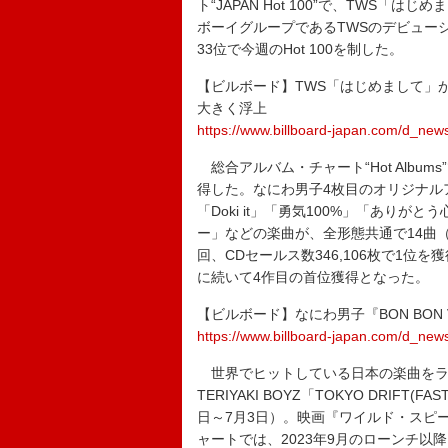
ト“JAPAN Hot 100”で、TWS「
ボーイグループであるTWSのデビューシ
33位で今週のHot 100を制した。
【ビルボード】TWS「はじめまして」が総
大きく浮上
https://www.billboard-japan.com/d_new
総合アルバム・チャート“Hot Albums
得した。なにわ男子4枚目のオリジナル
「Doki it」「勇気100%」「ありがとう
ー」などの楽曲が、全形態共通で14曲
回、CDセールス数346,106枚で1位を獲得
に続いて4作目の首位獲得となった。
【ビルボード】なにわ男子『BON BON
https://www.billboard-japan.com/d_new
世界でヒットしている日本の楽曲をランキング化した
TERIYAKI BOYZ「TOKYO DRIFT
日～7月3日）。映画『ワイルド・スピード
ャートでは、2023年9月のローンチ以