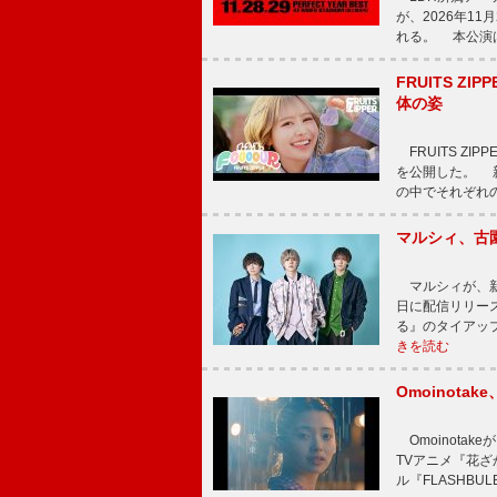
が、2026年1
れる。 本公演は
FRUITS ZI
体の姿
FRUITS ZI
を公開した。 新曲
の中でそれぞれ
マルシィ、古
マルシィが、新
日に配信リリー
る』のタイアッ
きを読む
Omoinot
Omoinota
TVアニメ『花ざ
ル『FLASHBU