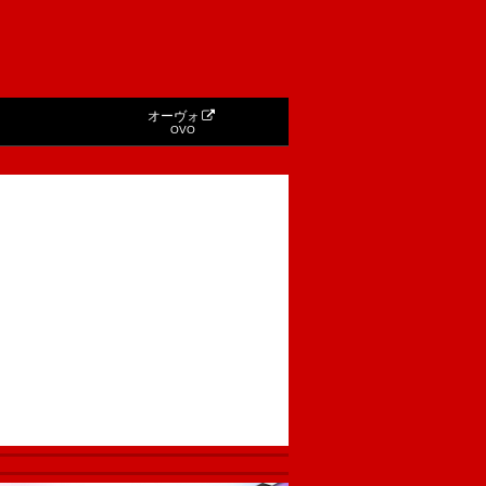
オーヴォ
OVO