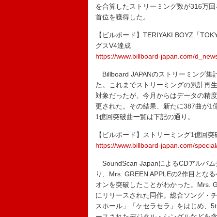
を合算したストリーミング数が316万
首位を獲得した。
【ビルボード】TERIYAKI BOYZ「TOK
グスV4達成
https://www.billboard-japan.com/d_new
Billboard JAPANのストリーミ
た。これまでストリーミングの累計再生
対象だったが、今月からはデータの精度
更された。その結果、新たに387曲が
1億回突破曲一覧は下記の通り。
【ビルボード】ストリーミング1億回突
https://www.billboard-japan.com/special
SoundScan JapanによるCDア
り、Mrs. GREEN APPLEの2作目
オンを突破したことがわかった。Mrs. G
にリリースされた同作。総合ソング・チャー
スホール」「ケセラセラ」をはじめ、5th
ースされたデジタル・シングルなどを含む全1