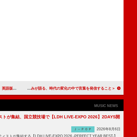
語版MV公開
＜わたしたちと音楽 Vol. 60＞金原ひとみが語る、時代の変化の中で言葉を発信すること
MUSIC NEWS
トが集結、国立競技場で【LDH LIVE-EXPO 2026】2DAYS開
2026年8月6日
Ｊ－ＰＯＰ
トが集結する【LDH LIVE-EXPO 2026 -PERFECT YEAR BEST-】