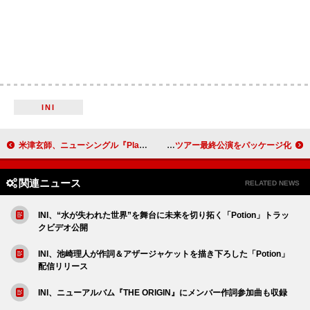
INI
米津玄師、ニューシングル『Plazma / BOW AND ARROW』パッケージ＆特典写真を公開
SUPER EIGHT、20周年記念ドームツアー最終公演をパッケージ化
関連ニュース
RELATED NEWS
INI、“水が失われた世界”を舞台に未来を切り拓く「Potion」トラッ
クビデオ公開
INI、池崎理人が作詞＆アザージャケットを描き下ろした「Potion」
配信リリース
INI、ニューアルバム『THE ORIGIN』にメンバー作詞参加曲も収録