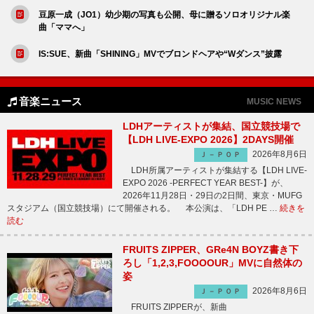
豆原一成（JO1）幼少期の写真も公開、母に贈るソロオリジナル楽
曲「ママへ」
IS:SUE、新曲「SHINING」MVでブロンドヘアや“Wダンス”披露
音楽ニュース
MUSIC NEWS
LDHアーティストが集結、国立競技場で
【LDH LIVE-EXPO 2026】2DAYS開催
2026年8月6日
Ｊ－ＰＯＰ
LDH所属アーティストが集結する【LDH LIVE-
EXPO 2026 -PERFECT YEAR BEST-】が、
2026年11月28日・29日の2日間、東京・MUFG
スタジアム（国立競技場）にて開催される。 本公演は、「LDH PE …
続きを
読む
FRUITS ZIPPER、GRe4N BOYZ書き下
ろし「1,2,3,FOOOOUR」MVに自然体の
姿
2026年8月6日
Ｊ－ＰＯＰ
FRUITS ZIPPERが、新曲