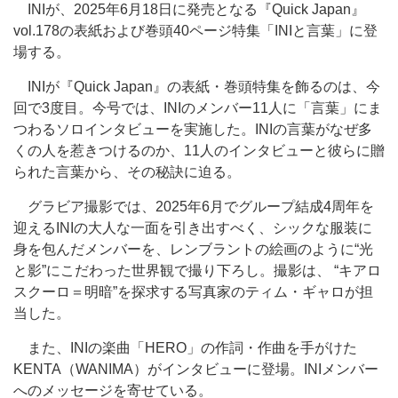
INIが、2025年6月18日に発売となる『Quick Japan』
vol.178の表紙および巻頭40ページ特集「INIと言葉」に登
場する。
INIが『Quick Japan』の表紙・巻頭特集を飾るのは、今
回で3度目。今号では、INIのメンバー11人に「言葉」にま
つわるソロインタビューを実施した。INIの言葉がなぜ多
くの人を惹きつけるのか、11人のインタビューと彼らに贈
られた言葉から、その秘訣に迫る。
グラビア撮影では、2025年6月でグループ結成4周年を
迎えるINIの大人な一面を引き出すべく、シックな服装に
身を包んだメンバーを、レンブラントの絵画のように“光
と影”にこだわった世界観で撮り下ろし。撮影は、 “キアロ
スクーロ＝明暗”を探求する写真家のティム・ギャロが担
当した。
また、INIの楽曲「HERO」の作詞・作曲を手がけた
KENTA（WANIMA）がインタビューに登場。INIメンバー
へのメッセージを寄せている。