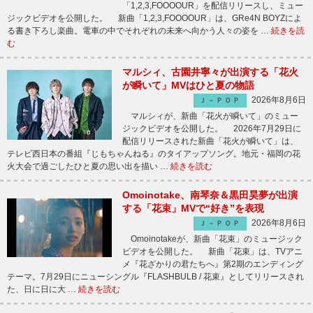
「1,2,3,FOOOOUR」を配信リリースし、ミュー
ジックビデオを公開した。 新曲「1,2,3,FOOOOUR」は、GRe4N BOYZによ
る書き下ろし楽曲。電車の中でそれぞれの未来へ向かう人々の姿を …
続きを読
む
マルシィ、古園井寧々が出演する「花火
が瞬いて」MVはひと夏の物語
2026年8月6日
Ｊ－ＰＯＰ
マルシィが、新曲「花火が瞬いて」のミュー
ジックビデオを公開した。 2026年7月29日に
配信リリースされた新曲「花火が瞬いて」は、
テレビ西日本の番組『じもちゃんねる』のタイアップソング。地元・福岡の花
火大会で過ごしたひと夏の思い出を描い …
続きを読む
Omoinotake、南琴奈＆黒田昊夢が出演
する「花束」MVで“好き”を表現
2026年8月6日
Ｊ－ＰＯＰ
Omoinotakeが、新曲「花束」のミュージック
ビデオを公開した。 新曲「花束」は、TVアニ
メ『花ざかりの君たちへ』第2期のエンディング
テーマ。7月29日にニューシングル『FLASHBULB / 花束』としてリリースされ
た、日に日に大 …
続きを読む