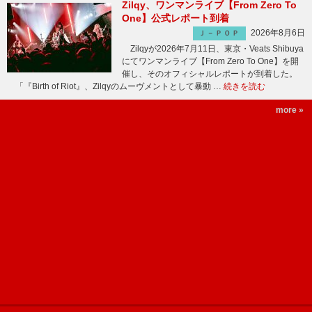
Zilqy、ワンマンライブ【From Zero To
One】公式レポート到着
2026年8月6日
Ｊ－ＰＯＰ
Zilqyが2026年7月11日、東京・Veats Shibuya
にてワンマンライブ【From Zero To One】を開
催し、そのオフィシャルレポートが到着した。
「『Birth of Riot』、Zilqyのムーヴメントとして暴動 …
続きを読む
more »