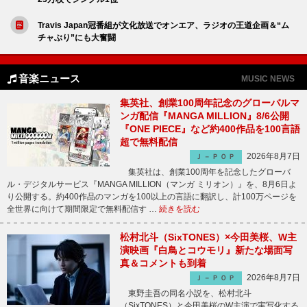
Travis Japan冠番組が文化放送でオンエア、ラジオの王道企画＆“ム
チャぶり”にも大奮闘
音楽ニュース
MUSIC NEWS
集英社、創業100周年記念のグローバルマ
ンガ配信『MANGA MILLION』8/6公開
『ONE PIECE』など約400作品を100言語
超で無料配信
2026年8月7日
Ｊ－ＰＯＰ
集英社は、創業100周年を記念したグローバ
ル・デジタルサービス『MANGA MILLION（マンガ ミリオン）』を、8月6日よ
り公開する。約400作品のマンガを100以上の言語に翻訳し、計100万ページを
全世界に向けて期間限定で無料配信す …
続きを読む
松村北斗（SixTONES）×今田美桜、W主
演映画『白鳥とコウモリ』新たな場面写
真＆コメントも到着
2026年8月7日
Ｊ－ＰＯＰ
東野圭吾の同名小説を、松村北斗
（SixTONES）と今田美桜のW主演で実写化する