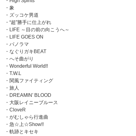
・High Spirits
・象
・ズッコケ男道
・“超”勝手に仕上がれ
・LIFE ～目の前の向こうへ～
・LIFE GOES ON
・パノラマ
・なぐりガキBEAT
・へそ曲がり
・Wonderful World!!
・T.W.L
・関風ファイティング
・旅人
・DREAMIN’ BLOOD
・大阪レイニーブルース
・CloveR
・がむしゃら行進曲
・急☆上☆Show!!
・軌跡とキセキ