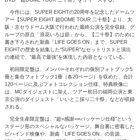
今作には、SUPER EIGHTの20周年を記念したドームツ
アー【SUPER EIGHT 超DOME TOUR 二十祭】より、大
阪・京セラドーム大阪で行われた最終公演を完全収録。グ
ループの原点「浪花いろは節」から、【二十祭】のために
書き下ろされた新曲「LIFE GOES ON」まで、SUPER
EIGHTの歴史を結集した“SUPER”なセットリストと演出
の連続で、“最高で最強”を体現した内容となっている。
初回限定盤は、メンバーそれぞれの個別フォトブック5
冊と集合フォトブック1冊（各20ページ）を収めた、合計
120ページに及ぶフォトコレクション仕様。特典映像に
は、MCダイジェストに加え、ツアー初日の福岡公演と東
京公演のダイジェスト「いいとこ採り二十祭」などが収録
される。
完全生産限定盤は、“超×感謝=∞パッケージ仕様”という
ステージ形のスペシャルなパッケージ。舞台裏に密着した
ビハインド映像や、新曲「LIFE GOES ON」の音源、