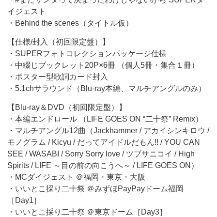
イジェスト
・Behind the scenes（タイトル仮）
【仕様/封入（初回限定盤）】
・SUPERフォトコレクションパッケージ仕様
・中綴じブックレット20P×6冊 （個人5冊・集合１冊）
・ポスター型歌詞カード封入
・5.1chサラウンド（Blu-ray本編、マルチアングルのみ）
【Blu-ray＆DVD（初回限定盤）】
・本編エンドロール （LIFE GOES ON “二十祭” Remix）
・マルチアングル12曲（Jackhammer / アカイシンキロウ /
モノグラム / Kicyu / だってアイドルだもん!! / YOU CAN
SEE / WASABI / Sorry Sorry love / ツブサニコイ / High
Spirits / LIFE ～目の前の向こうへ～ / LIFE GOES ON）
・MCダイジェスト ＠福岡・東京・大阪
・いいとこ採り二十祭 ＠みずほPayPayドーム福岡
［Day1］
・いいとこ採り二十祭 ＠東京ドーム［Day3］