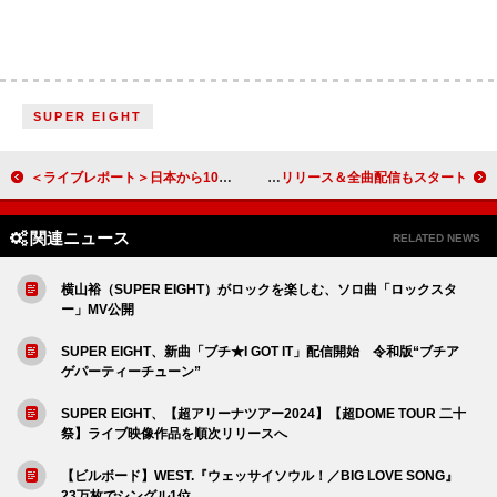
SUPER EIGHT
＜ライブレポート＞日本から10組が出演、台湾最大級音楽フェスの広がりを現地で体感
TWICE、ベストアルバム『#TWICE5』リリース＆全曲配信もスタート
関連ニュース
RELATED NEWS
横山裕（SUPER EIGHT）がロックを楽しむ、ソロ曲「ロックスタ
ー」MV公開
SUPER EIGHT、新曲「ブチ★I GOT IT」配信開始 令和版“ブチア
ゲパーティーチューン”
SUPER EIGHT、【超アリーナツアー2024】【超DOME TOUR 二十
祭】ライブ映像作品を順次リリースへ
【ビルボード】WEST.『ウェッサイソウル！／BIG LOVE SONG』
23万枚でシングル1位