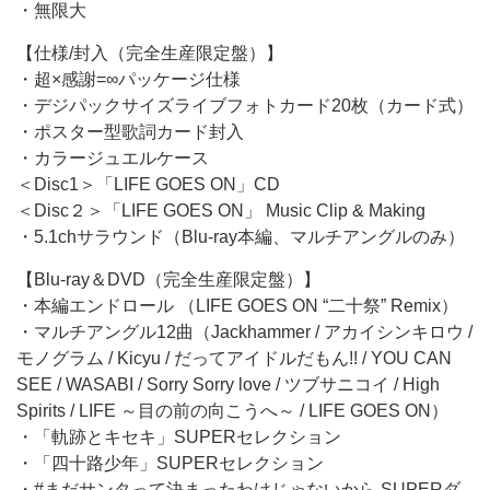
・無限大
【仕様/封入（完全生産限定盤）】
・超×感謝=∞パッケージ仕様
・デジパックサイズライブフォトカード20枚（カード式）
・ポスター型歌詞カード封入
・カラージュエルケース
＜Disc1＞「LIFE GOES ON」CD
＜Disc２＞「LIFE GOES ON」 Music Clip & Making
・5.1chサラウンド（Blu-ray本編、マルチアングルのみ）
【Blu-ray＆DVD（完全生産限定盤）】
・本編エンドロール （LIFE GOES ON “二十祭” Remix）
・マルチアングル12曲（Jackhammer / アカイシンキロウ /
モノグラム / Kicyu / だってアイドルだもん!! / YOU CAN
SEE / WASABI / Sorry Sorry love / ツブサニコイ / High
Spirits / LIFE ～目の前の向こうへ～ / LIFE GOES ON）
・「軌跡とキセキ」SUPERセレクション
・「四十路少年」SUPERセレクション
・#まだサンタって決まったわけじゃないから SUPERダ