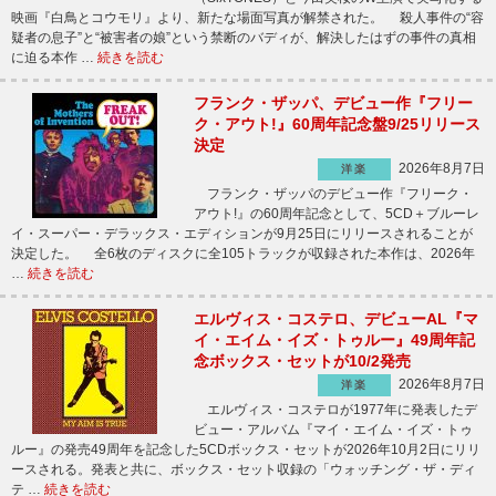
映画『白鳥とコウモリ』より、新たな場面写真が解禁された。 殺人事件の“容
疑者の息子”と“被害者の娘”という禁断のバディが、解決したはずの事件の真相
に迫る本作 …
続きを読む
フランク・ザッパ、デビュー作『フリー
ク・アウト!』60周年記念盤9/25リリース
決定
2026年8月7日
洋楽
フランク・ザッパのデビュー作『フリーク・
アウト!』の60周年記念として、5CD＋ブルーレ
イ・スーパー・デラックス・エディションが9月25日にリリースされることが
決定した。 全6枚のディスクに全105トラックが収録された本作は、2026年
…
続きを読む
エルヴィス・コステロ、デビューAL『マ
イ・エイム・イズ・トゥルー』49周年記
念ボックス・セットが10/2発売
2026年8月7日
洋楽
エルヴィス・コステロが1977年に発表したデ
ビュー・アルバム『マイ・エイム・イズ・トゥ
ルー』の発売49周年を記念した5CDボックス・セットが2026年10月2日にリリ
ースされる。発表と共に、ボックス・セット収録の「ウォッチング・ザ・ディ
テ …
続きを読む