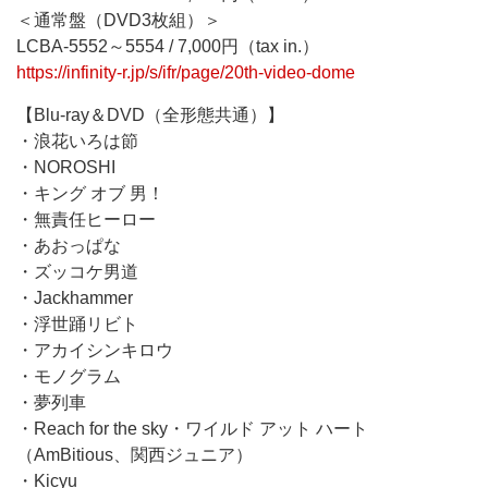
＜通常盤（DVD3枚組）＞
LCBA-5552～5554 / 7,000円（tax in.）
https://infinity-r.jp/s/ifr/page/20th-video-dome
【Blu-ray＆DVD（全形態共通）】
・浪花いろは節
・NOROSHI
・キング オブ 男！
・無責任ヒーロー
・あおっぱな
・ズッコケ男道
・Jackhammer
・浮世踊リビト
・アカイシンキロウ
・モノグラム
・夢列車
・Reach for the sky・ワイルド アット ハート
（AmBitious、関西ジュニア）
・Kicyu