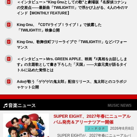
＜インタビュー＞“King Gnuとしての歌”と劇場版『名探偵コナン』
の交差点――最新曲「TWILIGHT!!!」で浮かび上がる、4人の今のマ
インド【MONTHLY FEATURE】
King Gnu、『CDTVライブ！ライブ！』で披露した
「TWILIGHT!!!」映像公開
King Gnu、歌舞伎町フリーライブで「TWILIGHT!!!」などパフォー
マンス
＜インタビュー＞Mrs. GREEN APPLE、映画『#真相をお話ししま
す』の主題歌として書き下ろした「天国」――大森元貴が語るタイ
トルに込めた覚悟とは
Adoが歌う「ゲゲゲの鬼太郎」配信リリース、鬼太郎とのコラボジ
ャケット公開
音楽ニュース
MUSIC NEWS
SUPER EIGHT、2027年春にニューアル
バム発売＆アリーナツアー開催
2026年8月8日
Ｊ－ＰＯＰ
SUPER EIGHTが、2027年春にニューアルバ