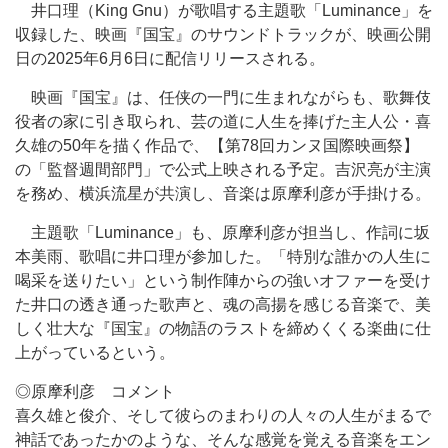
井口理（King Gnu）が歌唱する主題歌「Luminance」を
収録した、映画『国宝』のサウンドトラックが、映画公開
日の2025年6月6日に配信リリースされる。
映画『国宝』は、任侠の一門に生まれながらも、歌舞伎
役者の家に引き取られ、芸の道に人生を捧げた主人公・喜
久雄の50年を描く作品で、【第78回カンヌ国際映画祭】
の「監督週間部門」で公式上映される予定。吉沢亮が主演
を務め、横浜流星が共演し、音楽は原摩利彦が手掛ける。
主題歌「Luminance」も、原摩利彦が担当し、作詞に坂
本美雨、歌唱に井口理が参加した。「特別な誰かの人生に
喝采を送りたい」という制作陣からの強いオファーを受け
た井口の透き通った歌声と、魂の高揚を感じる音楽で、美
しく壮大な『国宝』の物語のラストを締めくくる楽曲に仕
上がっているという。
◎原摩利彦 コメント
喜久雄と俊介、そして彼らのまわりの人々の人生がまるで
神話であったかのような、そんな感覚を覚える音楽をエン