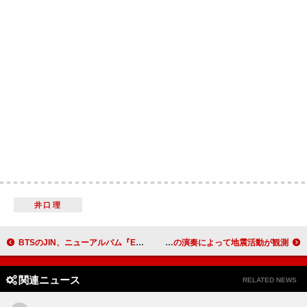
井口理
BTSのJIN、ニューアルバム『Echo』ハイライトメドレーを公開
メタリカ、「Enter Sandman」の演奏によって地震活動が観測
関連ニュース
RELATED NEWS