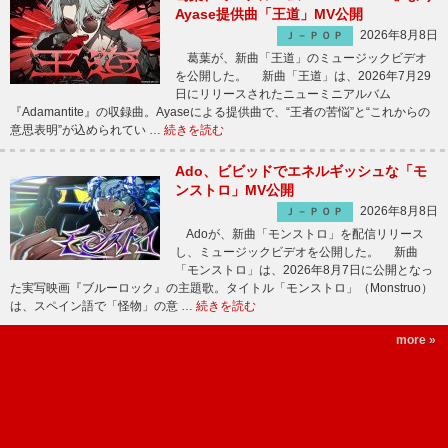
Ayase提供曲「王道」MV公開
2026年8月8日
Ｊ－ＰＯＰ
葛葉が、新曲「王道」のミュージックビデオ
を公開した。 新曲「王道」は、2026年7月29
日にリリースされたニューミニアルバム
『Adamantite』の収録曲。Ayaseによる提供曲で、“王者の苦悩”と“これからの
意思表明”が込められてい …
続きを読む
Ado、ビビッドでエネルギッシュな「モ
ンストロ」MV公開
2026年8月8日
Ｊ－ＰＯＰ
Adoが、新曲「モンストロ」を配信リリース
し、ミュージックビデオを公開した。 新曲
「モンストロ」は、2026年8月7日に公開となっ
た実写映画『ブルーロック』の主題歌。タイトル「モンストロ」（Monstruo）
は、スペイン語で「怪物」の意 …
続きを読む
more »