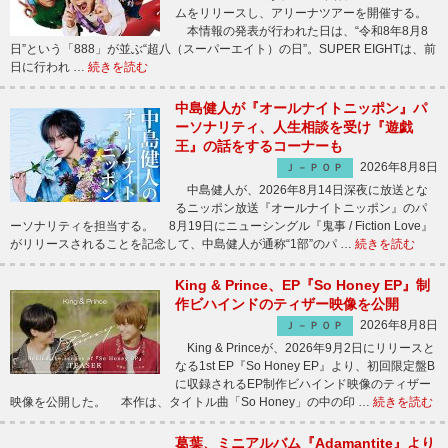
ムをリリースし、アリーナツアーを開催する。
本情報の発表が行われた日は、“令和8年8月8
日”という「888」が並ぶ“超八（スーパーエイト）の日”。SUPER EIGHTは、前
日に行われ …
続きを読む
中島健人が『オールナイトニッポン』パ
ーソナリティ、人生相談を受け『遊戯
王』の話をするコーナーも
2026年8月8日
Ｊ－ＰＯＰ
中島健人が、2026年8月14日深夜に放送とな
るニッポン放送『オールナイトニッポン』のパ
ーソナリティを担当する。 8月19日にニューシングル『鬼事 / Fiction Love』
がリリースされることを記念して、中島健人が通称“1部”のパ …
続きを読む
King & Prince、EP『So Honey EP』制
作ビハインドのティザー映像を公開
2026年8月8日
Ｊ－ＰＯＰ
King & Princeが、2026年9月2日にリリースと
なる1st EP『So Honey EP』より、初回限定盤B
に収録されるEP制作ビハインド映像のティザー
映像を公開した。 本作は、タイトル曲「So Honey」の中の印 …
続きを読む
葛葉、ミニアルバム『Adamantite』より