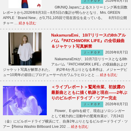
2026年8月7日
Ｊ－ＰＯＰ
GfK/NIQ Japanによるストリーミング再生回数
レポートから2026年8月3日～8月5日の集計が明らかとなり、Mrs. GREEN
APPLE「Brand New」が3,751,105回で現在首位を走っている。 8月5日公開
チャー …
続きを読む
NakamuraEmi、10/7リリースの8thアル
バム『PATCHWORK LIFE』の全収録曲
＆ジャケット写真解禁
2026年8月7日
Ｊ－ＰＯＰ
NakamuraEmiが、10月7日リリースとなる8th
アルバム『PATCHWORK LIFE』の収録曲および
ジャケット写真が解禁された。 約2年4か月ぶりとなる本作は、メジャーデビ
ュー10周年の節目にプロデューサーのカワムラヒロシとと …
続きを読む
＜ライブレポート＞鷲尾伶菜、初披露の
最新曲とともに描く軌跡と現在――2年ぶ
りのビルボードライブ・ツアー完走
2026年8月7日
Ｊ－ＰＯＰ
Flower、E-girlsを経て、現在はソロシンガー
として精力的に活動中の鷲尾伶菜が、7月24日
（金）にビルボードライブ横浜にて、自身2年ぶりとなるビルボードライブ・ツ
アー【Reina Washio Billboard Live 202 …
続きを読む