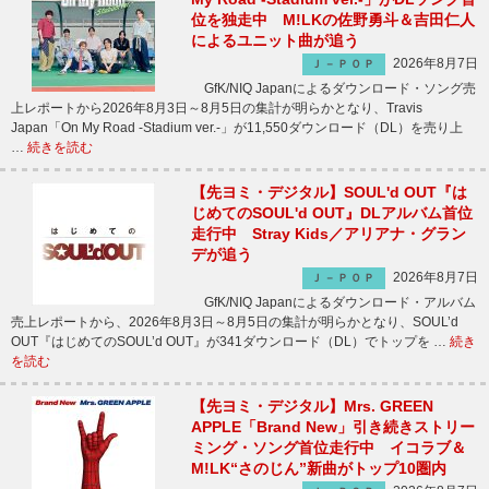
位を独走中 M!LKの佐野勇斗＆吉田仁人
によるユニット曲が追う
2026年8月7日
Ｊ－ＰＯＰ
GfK/NIQ Japanによるダウンロード・ソング売
上レポートから2026年8月3日～8月5日の集計が明らかとなり、Travis
Japan「On My Road -Stadium ver.-」が11,550ダウンロード（DL）を売り上
…
続きを読む
【先ヨミ・デジタル】SOUL'd OUT『は
じめてのSOUL'd OUT』DLアルバム首位
走行中 Stray Kids／アリアナ・グラン
デが追う
2026年8月7日
Ｊ－ＰＯＰ
GfK/NIQ Japanによるダウンロード・アルバム
売上レポートから、2026年8月3日～8月5日の集計が明らかとなり、SOUL’d
OUT『はじめてのSOUL’d OUT』が341ダウンロード（DL）でトップを …
続き
を読む
【先ヨミ・デジタル】Mrs. GREEN
APPLE「Brand New」引き続きストリー
ミング・ソング首位走行中 イコラブ＆
M!LK“さのじん”新曲がトップ10圏内