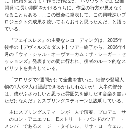
に（依頼を受けて）作った作品だ。 ハリウッドでは“企画
開発”に長い期間をかけるうちに、作品の行方が見えなく
なることもある……この機会に発表して、この興味深いプ
ロジェクトの成果を聴いてもらおうと思ったんだ」と語っ
ている。
『フェイスレス』の主要なレコーディングは、2005年
後半の【デヴィルズ＆ダスト】ツアー終了から、2006年4
月の『ウィ・シャル・オーヴァーカム：ザ・シーガー・セ
ッションズ』発表までの間に行われ、後者のルーツ的なス
ピリットを共有している。
「フロリダで2週間かけて全曲を書いた。細部や登場人
物の1人や2人は認識できるかもしれないが、大半の部分
は、僕がふさわしいと思った雰囲気を醸しだす音楽を書い
ただけなんだ」とスプリングスティーンは説明している。
主にスプリングスティーンが一人で演奏、プロデューサ
ーのロン・アニエッロ、Eストリート・バンドのツアー・
メンバーであるスージー・タイレル、リサ・ローウェル、