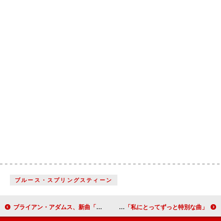
ブルース・スプリングスティーン
ブライアン・アダムス、新曲「ネヴァー・エヴァ―・レット・ユー・ゴー」MV公開 エリザベス・ハーレイ出演
サッカー・マミー、新曲「She Is (stripped)」公開「私にとってずっと特別な曲」