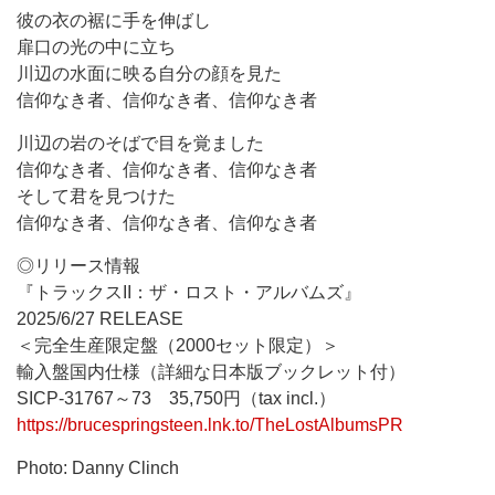
彼の衣の裾に手を伸ばし
扉口の光の中に立ち
川辺の水面に映る自分の顔を見た
信仰なき者、信仰なき者、信仰なき者
川辺の岩のそばで目を覚ました
信仰なき者、信仰なき者、信仰なき者
そして君を見つけた
信仰なき者、信仰なき者、信仰なき者
◎リリース情報
『トラックスII：ザ・ロスト・アルバムズ』
2025/6/27 RELEASE
＜完全生産限定盤（2000セット限定）＞
輸入盤国内仕様（詳細な日本版ブックレット付）
SICP-31767～73 35,750円（tax incl.）
https://brucespringsteen.lnk.to/TheLostAlbumsPR
Photo: Danny Clinch