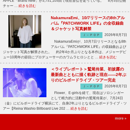
APPLE「Brand New」が3,751,105回で現在首位を走っている。 8月5日公開
チャー …
続きを読む
NakamuraEmi、10/7リリースの8thアル
バム『PATCHWORK LIFE』の全収録曲
＆ジャケット写真解禁
2026年8月7日
Ｊ－ＰＯＰ
NakamuraEmiが、10月7日リリースとなる8th
アルバム『PATCHWORK LIFE』の収録曲および
ジャケット写真が解禁された。 約2年4か月ぶりとなる本作は、メジャーデビ
ュー10周年の節目にプロデューサーのカワムラヒロシとと …
続きを読む
＜ライブレポート＞鷲尾伶菜、初披露の
最新曲とともに描く軌跡と現在――2年ぶ
りのビルボードライブ・ツアー完走
2026年8月7日
Ｊ－ＰＯＰ
Flower、E-girlsを経て、現在はソロシンガー
として精力的に活動中の鷲尾伶菜が、7月24日
（金）にビルボードライブ横浜にて、自身2年ぶりとなるビルボードライブ・ツ
アー【Reina Washio Billboard Live 202 …
続きを読む
more »