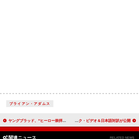
ブライアン・アダムス
ヤングブラッド、“ヒーロー崇拝”をテーマにしたニューAL『アイドルズ』完成
ブルース・スプリングスティーン、完全未発表曲「フェイスレス」リリック・ビデオ＆日本語対訳が公開
関連ニュース
RELATED NEWS