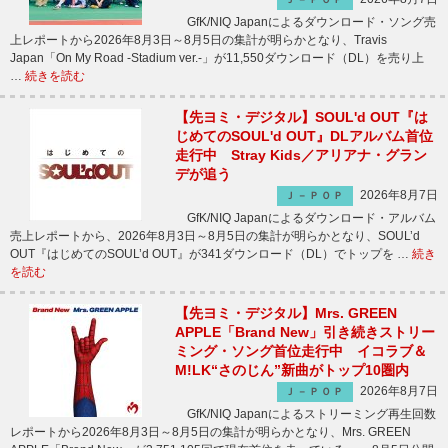
GfK/NIQ Japanによるダウンロード・ソング売
上レポートから2026年8月3日～8月5日の集計が明らかとなり、Travis
Japan「On My Road -Stadium ver.-」が11,550ダウンロード（DL）を売り上
…
続きを読む
【先ヨミ・デジタル】SOUL'd OUT『は
じめてのSOUL'd OUT』DLアルバム首位
走行中 Stray Kids／アリアナ・グラン
デが追う
2026年8月7日
Ｊ－ＰＯＰ
GfK/NIQ Japanによるダウンロード・アルバム
売上レポートから、2026年8月3日～8月5日の集計が明らかとなり、SOUL’d
OUT『はじめてのSOUL’d OUT』が341ダウンロード（DL）でトップを …
続き
を読む
【先ヨミ・デジタル】Mrs. GREEN
APPLE「Brand New」引き続きストリー
ミング・ソング首位走行中 イコラブ＆
M!LK“さのじん”新曲がトップ10圏内
2026年8月7日
Ｊ－ＰＯＰ
GfK/NIQ Japanによるストリーミング再生回数
レポートから2026年8月3日～8月5日の集計が明らかとなり、Mrs. GREEN