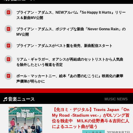
ブライアン・アダムス、NEWアルバム『So Happy It Hurts』リリー
ス＆新曲MV公開
ブライアン・アダムス、ボジティブな新曲「Never Gonna Rain」の
MV公開
ブライアン・アダムスがベスト盤を発売、新曲配信スタート
リアム・ギャラガー、オアシスが再結成のセットリストから人気曲
を除外したという報道を否定
ポール・マッカートニー、絵本『あの雲のむこうに』映画化の豪華
声優陣が明らかに
音楽ニュース
MUSIC NEWS
【先ヨミ・デジタル】Travis Japan「On
My Road -Stadium ver.-」がDLソング首
位を独走中 M!LKの佐野勇斗＆吉田仁人
によるユニット曲が追う
2026年8月7日
Ｊ－ＰＯＰ