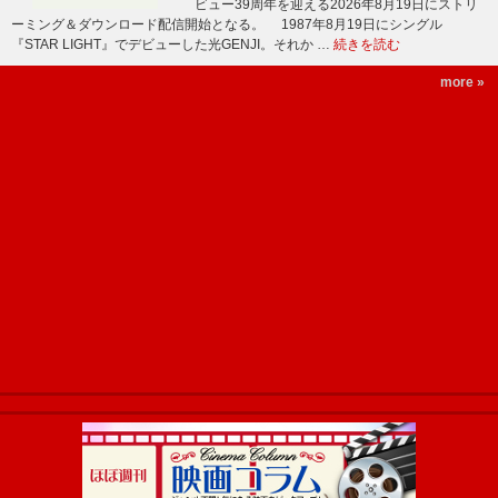
ビュー39周年を迎える2026年8月19日にストリ
ーミング＆ダウンロード配信開始となる。 1987年8月19日にシングル
『STAR LIGHT』でデビューした光GENJI。それか …
続きを読む
more »