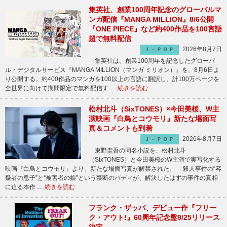
集英社、創業100周年記念のグローバルマ
ンガ配信『MANGA MILLION』8/6公開
『ONE PIECE』など約400作品を100言語
超で無料配信
2026年8月7日
Ｊ－ＰＯＰ
集英社は、創業100周年を記念したグローバ
ル・デジタルサービス『MANGA MILLION（マンガ ミリオン）』を、8月6日よ
り公開する。約400作品のマンガを100以上の言語に翻訳し、計100万ページを
全世界に向けて期間限定で無料配信す …
続きを読む
松村北斗（SixTONES）×今田美桜、W主
演映画『白鳥とコウモリ』新たな場面写
真＆コメントも到着
2026年8月7日
Ｊ－ＰＯＰ
東野圭吾の同名小説を、松村北斗
（SixTONES）と今田美桜のW主演で実写化する
映画『白鳥とコウモリ』より、新たな場面写真が解禁された。 殺人事件の“容
疑者の息子”と“被害者の娘”という禁断のバディが、解決したはずの事件の真相
に迫る本作 …
続きを読む
フランク・ザッパ、デビュー作『フリー
ク・アウト!』60周年記念盤9/25リリース