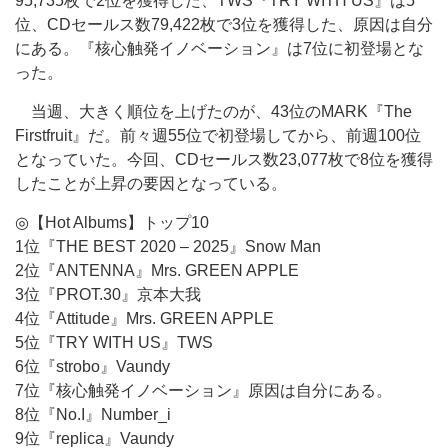
95,735枚で2位を獲得した、TWS『TRY WITH US』は5
位、CDセールス数79,422枚で3位を獲得した、原因は自分
にある。『核心触発イノベーション』は7位に初登場とな
った。
当週、大きく順位を上げたのが、43位のMARK『The
Firstfruit』だ。前々週55位で初登場してから、前週100位
となっていた。今回、CDセールス数23,077枚で8位を獲得
したことが上昇の要因となっている。
◎【Hot Albums】トップ10
1位『THE BEST 2020 – 2025』Snow Man
2位『ANTENNA』Mrs. GREEN APPLE
3位『PROT.30』京本大我
4位『Attitude』Mrs. GREEN APPLE
5位『TRY WITH US』TWS
6位『strobo』Vaundy
7位『核心触発イノベーション』原因は自分にある。
8位『No.I』Number_i
9位『replica』Vaundy