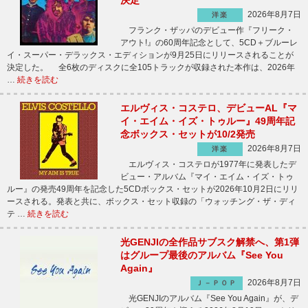
決定
2026年8月7日
洋楽
フランク・ザッパのデビュー作『フリーク・
アウト!』の60周年記念として、5CD＋ブルーレ
イ・スーパー・デラックス・エディションが9月25日にリリースされることが
決定した。 全6枚のディスクに全105トラックが収録された本作は、2026年
…
続きを読む
エルヴィス・コステロ、デビューAL『マ
イ・エイム・イズ・トゥルー』49周年記
念ボックス・セットが10/2発売
2026年8月7日
洋楽
エルヴィス・コステロが1977年に発表したデ
ビュー・アルバム『マイ・エイム・イズ・トゥ
ルー』の発売49周年を記念した5CDボックス・セットが2026年10月2日にリリ
ースされる。発表と共に、ボックス・セット収録の「ウォッチング・ザ・ディ
テ …
続きを読む
光GENJIの全作品サブスク解禁へ、第1弾
はグループ最後のアルバム『See You
Again』
2026年8月7日
Ｊ－ＰＯＰ
光GENJIのアルバム『See You Again』が、デ