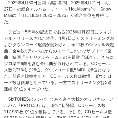
2025年4月30日公開（集計期間：2025年4月21日～4月
27日）の総合アルバム・チャート“Hot Albums”で、Snow
Manの『THE BEST 2020 – 2025』が総合首位を獲得し
た。
デビュー5周年の記念日である2025年1月22日にフィジ
カル・リリースされた本作。4月7日よりストリーミングお
よびダウンロード配信が開始され、全11枚のシングル表題
曲、全4枚のアルバムからのリード曲およびサブリード楽
曲、映画『トリリオンゲーム』の主題歌「SBY」、さらに
ソロ楽曲9曲を含む全61曲が収録されている。CDセール
ス数2,778枚で26位、ダウンロード数534DLで6位となっ
た。前週と比較すると、CDセールス数は微増、ダウンロ
ード数は微減となっている。一方でストリーミングは3週
連続で1位をキープ中だ。
SixTONESのメンバーである京本大我のオリジナル・ア
ルバム『PROT.30』は、3位に初登場。CDセールス数
117,961枚で1位を獲得している。そして、CDセールス数