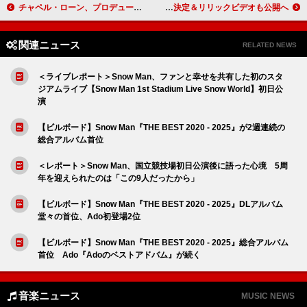
チャペル・ローン、プロデューサーが“スマホから目を上げもしなかった”オーディションを回想
Awesome City Club、10作連続リリース第2弾「深海」配信決定＆リリックビデオも公開へ
関連ニュース
RELATED NEWS
＜ライブレポート＞Snow Man、ファンと幸せを共有した初のスタ
ジアムライブ【Snow Man 1st Stadium Live Snow World】初日公
演
【ビルボード】Snow Man『THE BEST 2020 - 2025』が2週連続の
総合アルバム首位
＜レポート＞Snow Man、国立競技場初日公演後に語った心境 5周
年を迎えられたのは「この9人だったから」
【ビルボード】Snow Man『THE BEST 2020 - 2025』DLアルバム
堂々の首位、Ado初登場2位
【ビルボード】Snow Man『THE BEST 2020 - 2025』総合アルバム
首位 Ado『Adoのベストアドバム』が続く
音楽ニュース
MUSIC NEWS