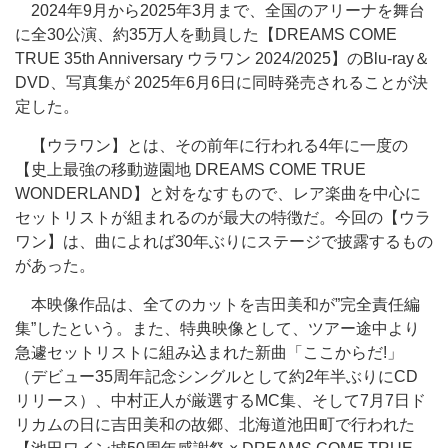
2024年9月から2025年3月まで、全国のアリーナを舞台
に全30公演、約35万人を動員した【DREAMS COME
TRUE 35th Anniversary ウラワン 2024/2025】のBlu-ray＆
DVD、写真集が 2025年6月6日に同時発売されることが決
定した。
【ウラワン】とは、その前年に行われる4年に一度の
【史上最強の移動遊園地 DREAMS COME TRUE
WONDERLAND】と対をなすもので、レア楽曲を中心に
セットリストが組まれるのが最大の特徴だ。今回の【ウラ
ワン】は、曲によれば30年ぶりにステージで披露するもの
があった。
本映像作品は、全てのカットを吉田美和が”完全責任編
集”したという。また、特典映像として、ツアー途中より
急遽セットリストに組み込まれた新曲「ここからだ!」
（デビュー35周年記念シングルとして約2年半ぶりにCD
リリース）、中村正人が厳選するMC集、そして7月7日ド
リカムの日に吉田美和の故郷、北海道池田町で行われた