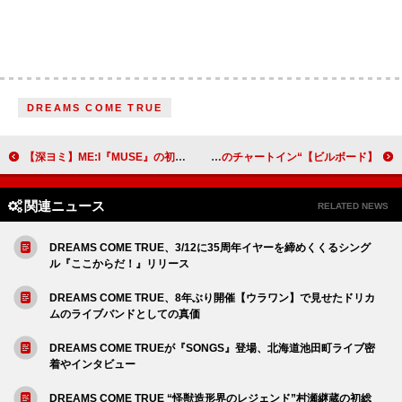
DREAMS COME TRUE
【深ヨミ】ME:I『MUSE』の初週販売動向を過去作と比較調査＜4/30修正＞
【ビルボード】“ニコニコ VOCALOID SONGS TOP20”、雨良 Amala「ダイダイダイダイダイキライ」3連覇 ツミキ「フォニイ」通算100週目のチャートイン
関連ニュース
RELATED NEWS
DREAMS COME TRUE、3/12に35周年イヤーを締めくくるシング
ル『ここからだ！』リリース
DREAMS COME TRUE、8年ぶり開催【ウラワン】で見せたドリカ
ムのライブバンドとしての真価
DREAMS COME TRUEが『SONGS』登場、北海道池田町ライブ密
着やインタビュー
DREAMS COME TRUE “怪獣造形界のレジェンド”村瀬継蔵の初総