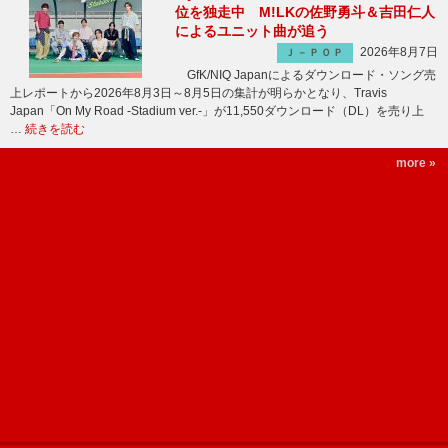
位を独走中 M!LKの佐野勇斗＆吉田仁人
によるユニット曲が追う
2026年8月7日
Ｊ－ＰＯＰ
GfK/NIQ Japanによるダウンロード・ソング売
上レポートから2026年8月3日～8月5日の集計が明らかとなり、Travis
Japan「On My Road -Stadium ver.-」が11,550ダウンロード（DL）を売り上
…
続きを読む
more »