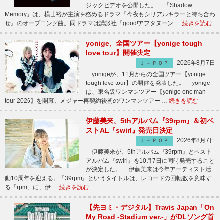
ジックビデオを公開した。 「Shadow
Memory」は、横山裕が主演を務めるドラマ『今夜もシリアルキラーと待ち合わ
せ』のオープニング曲。同ドラマは講談社『good!アフタヌーン …
続きを読む
yonige、全国ツアー【yonige tough
love tour】開催決定
2026年8月7日
Ｊ－ＰＯＰ
yonigeが、11月からの全国ツアー【yonige
tough love tour】の開催を発表した。 yonige
は、東名阪ワンマンツアー【yonige one man
tour 2026】を開幕。メジャー再契約後初のワンマンツアー …
続きを読む
伊藤美来、5thアルバム『39rpm』＆初ベ
ストAL『swirl』発売日決定
2026年8月7日
Ｊ－ＰＯＰ
伊藤美来が、5thアルバム『39rpm』とベスト
アルバム『swirl』を10月7日に同時発売すること
が決定した。 伊藤美来は今年アーティスト活
動10周年を迎える。『39rpm』というタイトルは、レコードの回転数を意味す
る「rpm」に、伊 …
続きを読む
【先ヨミ・デジタル】Travis Japan「On
My Road -Stadium ver.-」がDLソング首