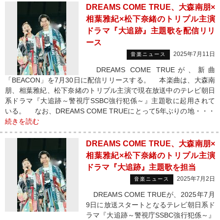
DREAMS COME TRUE、大森南朋×
相葉雅紀×松下奈緒のトリプル主演
ドラマ『大追跡』主題歌を配信リリ
ース
2025年7月11日
音楽ニュース
DREAMS COME TRUEが、新曲
「BEACON」を7月30日に配信リリースする。 本楽曲は、大森南
朋、相葉雅紀、松下奈緒のトリプル主演で現在放送中のテレビ朝日
系ドラマ『大追跡～警視庁SSBC強行犯係～』主題歌に起用されて
いる。 なお、DREAMS COME TRUEにとって5年ぶりの地・・・
続きを読む
DREAMS COME TRUE、大森南朋×
相葉雅紀×松下奈緒のトリプル主演
ドラマ『大追跡』主題歌を担当
2025年7月2日
音楽ニュース
DREAMS COME TRUEが、2025年7月
9日に放送スタートとなるテレビ朝日系ド
ラマ『大追跡～警視庁SSBC強行犯係～』