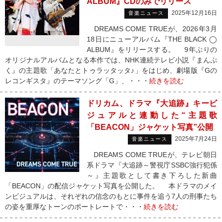
ALBUM』CDのみでリリース
2025年12月16日
音楽ニュース
DREAMS COME TRUEが、2026年3月
18日にニューアルバム『THE BLACK ◯
ALBUM』をリリースする。 9年ぶりの
オリジナルアルバムとなる本作では、NHK連続テレビ小説『まんぷ
く』の主題歌「あなたとトゥラッタッタ♪」をはじめ、劇場版『Gの
レコンギスタ』のテーマソング「G」、・・・
続きを読む
ドリカム、ドラマ『大追跡』キービ
ジュアルと連動した“主題歌
「BEACON」ジャケット写真”公開
2025年7月24日
音楽ニュース
DREAMS COME TRUEが、テレビ朝日
系ドラマ『大追跡～警視庁SSBC強行犯係
～』主題歌として書き下ろした新曲
「BEACON」の配信ジャケット写真を公開した。 本ドラマのメイ
ンビジュアルは、それぞれの信念のもとに事件を追う7人の刑事たち
の姿を重厚なトーンのポートレートで・・・
続きを読む