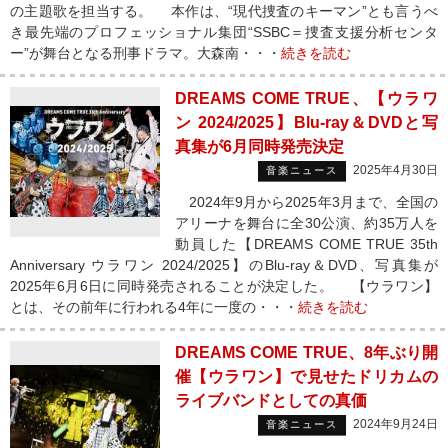
の主題歌を担当する。 本作は、“現代捜査のキーマン”とも言うべ
き最先端のプロフェッショナル集団“SSBC＝捜査支援分析センタ
ー”が舞台となる刑事ドラマ。大森南・・・
続きを読む
DREAMS COME TRUE、【ウラワ
ン 2024/2025】Blu-ray＆DVDと写
真集が6月同時発売決定
2025年4月30日
音楽ニュース
2024年9月から2025年3月まで、全国の
アリーナを舞台に全30公演、約35万人を
動員した【DREAMS COME TRUE 35th
Anniversary ウラワン 2024/2025】のBlu-ray＆DVD、写真集が
2025年6月6日に同時発売されることが決定した。 【ウラワン】
とは、その前年に行われる4年に一度の・・・
続きを読む
DREAMS COME TRUE、8年ぶり開
催【ウラワン】で見せたドリカムの
ライブバンドとしての真価
2024年9月24日
音楽ニュース