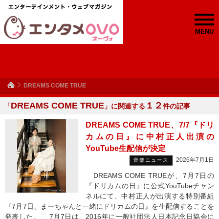
MENU
DREAMS COME TRUE
DREAMS COME TRUE
１２
「
」に関連する
件の記事
DREAMS COME TRUE、7/7『ドリ
カムの日』に中村正人出演の
YouTube生配信が決定
2026年7月1日
音楽ニュース
DREAMS COME TRUEが、7月7日の
『ドリカムの日』に公式YouTubeチャン
ネルにて、中村正人が出演する特別番組
『7月7日、まーちゃんと一緒にドリカムの日』を生配信することを
発表した。 7月7日は、2016年に一般社団法人日本記念日協会に