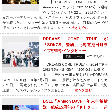
【DREAMS COME TRUE 35th
Anniversary ウラワン 2024/2025】（通称
ウラワン）が、9月22日、23日のさいた
まスーパーアリーナ公演からスタート、そのオフィシャルレポート
が到着した。 ショーが始まる直前の会場内には、独特のムードが
漂っていた。それは一言で言えば、嵐・・・
続きを読む
DREAMS COME TRUEが
『SONGS』登場、北海道池田町ラ
イブ密着やインタビュー
2024年9月17日
音楽ニュース
DREAMS COME TRUEが、2024年9月
26日放送のNHK総合『SONGS』に登場す
る。 デビュー35周年を迎えたDREAMS
COME TRUEは、今年7月7日、年に一度夢が叶う七夕から「ドリカ
ムの日」に認定されたこの日に、ボーカル・吉田美和の故郷・北海
道池田町でスペシャルライブを開催した・・・
続きを読む
BS11「Anison Days」年末年始放
送 結成15周年の「ももクロ」 超