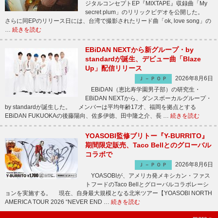
ジタルコンセプトEP『MIXTAPE』収録曲「My
secret plum」のリリックビデオを公開した。
さらに同EPのリリース日には、台湾で撮影されたリード曲「ok, love song」の
…
続きを読む
EBiDAN NEXTから新グループ・by
standardが誕生、デビュー曲「Blaze
Up」配信リリース
2026年8月6日
Ｊ－ＰＯＰ
EBiDAN（恵比寿学園男子部）の研究生・
EBiDAN NEXTから、ダンスボーカルグループ・
by standardが誕生した。 メンバーは平均年齢17才、福岡を拠点とする
EBiDAN FUKUOKAの後藤陽向、佐多伊徳、田中隆之介、長 …
続きを読む
YOASOBI監修ブリトー『Y-BURRITO』
期間限定販売、Taco Bellとのグローバル
コラボで
2026年8月6日
Ｊ－ＰＯＰ
YOASOBIが、アメリカ発メキシカン・ファス
トフードのTaco Bellとグローバルコラボレーシ
ョンを実施する。 現在、自身最大規模となる北米ツアー【YOASOBI NORTH
AMERICA TOUR 2026 “NEVER END …
続きを読む