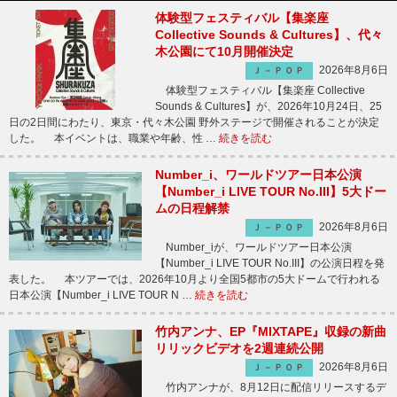
体験型フェスティバル【集楽座
Collective Sounds & Cultures】、代々
木公園にて10月開催決定
2026年8月6日
Ｊ－ＰＯＰ
体験型フェスティバル【集楽座 Collective
Sounds & Cultures】が、2026年10月24日、25
日の2日間にわたり、東京・代々木公園 野外ステージで開催されることが決定
した。 本イベントは、職業や年齢、性 …
続きを読む
Number_i、ワールドツアー日本公演
【Number_i LIVE TOUR No.III】5大ドー
ムの日程解禁
2026年8月6日
Ｊ－ＰＯＰ
Number_iが、ワールドツアー日本公演
【Number_i LIVE TOUR No.III】の公演日程を発
表した。 本ツアーでは、2026年10月より全国5都市の5大ドームで行われる
日本公演【Number_i LIVE TOUR N …
続きを読む
竹内アンナ、EP『MIXTAPE』収録の新曲
リリックビデオを2週連続公開
2026年8月6日
Ｊ－ＰＯＰ
竹内アンナが、8月12日に配信リリースするデ