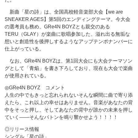
新曲「星の詩」は、全国高校軽音楽部大会【we are
SNEAKER AGES】第5回のエンディングテーマ。今大会
の選考員も務め、GRe4N BOYZとも親交のある
TERU（GLAY）が楽曲に歌唱参加した、溢れ出る無垢な
想いと創造性を後押しするようなアップテンポナンバーに
仕上がっている。
なお、GRe4N BOYZは、第1回大会にも大会テーマソン
グとして「青焔」を書き下ろしており、現在も大会で楽曲
が使用されている。
◎GRe4N BOYZ コメント
人生の中でもきっと忘れられないそんな瞬間に曲で寄り添
えたら、これ以上の幸せはありません。音楽があなたの背
中をそっと押し、そしてあなたの背中が誰かの未来を押し
ていく――そんなバトンを鳴り響かせよう！！！！
◎リリース情報
シングル「星の詩」