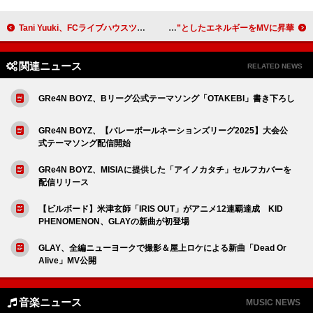
Tani Yuuki、FCライブハウスツアー／ホールツアー／アリーナ公演へ
Novel Core×JESSE（RIZE/The BONEZ）共演、“ビリビリ”としたエネルギーをMVに昇華
関連ニュース
RELATED NEWS
GRe4N BOYZ、Bリーグ公式テーマソング「OTAKEBI」書き下ろし
GRe4N BOYZ、【バレーボールネーションズリーグ2025】大会公
式テーマソング配信開始
GRe4N BOYZ、MISIAに提供した「アイノカタチ」セルフカバーを
配信リリース
【ビルボード】米津玄師「IRIS OUT」がアニメ12連覇達成 KID
PHENOMENON、GLAYの新曲が初登場
GLAY、全編ニューヨークで撮影＆屋上ロケによる新曲「Dead Or
Alive」MV公開
音楽ニュース
MUSIC NEWS