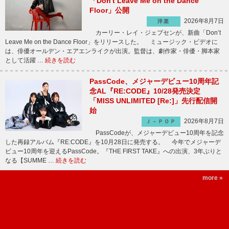
「Don't Leave Me on the Dance
Floor」公開
2026年8月7日
洋楽
カーリー・レイ・ジェプセンが、新曲「Don’t
Leave Me on the Dance Floor」をリリースした。 ミュージック・ビデオに
は、俳優オールデン・エアエンライクが出演。監督は、劇作家・俳優・脚本家
として活躍 …
続きを読む
PassCode、メジャーデビュー10周年記
念AL『RE:CODE』10/28発売決定
「MISS UNLIMITED [Re:]」先行配信開
始
2026年8月7日
Ｊ－ＰＯＰ
PassCodeが、メジャーデビュー10周年を記念
した再録アルバム『RE:CODE』を10月28日に発売する。 今年でメジャーデ
ビュー10周年を迎えるPassCode。『THE FIRST TAKE』への出演、3年ぶりと
なる【SUMME …
続きを読む
more »