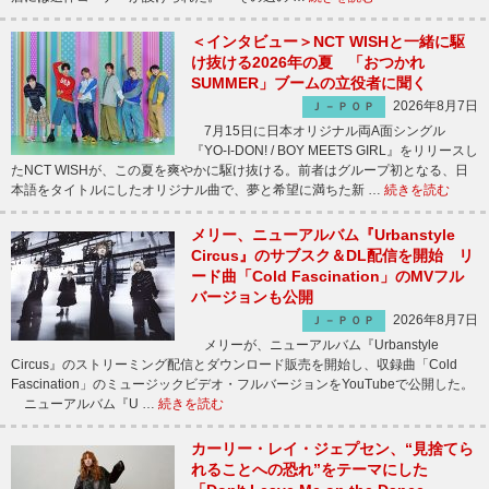
＜インタビュー＞NCT WISHと一緒に駆
け抜ける2026年の夏 「おつかれ
SUMMER」ブームの立役者に聞く
2026年8月7日
Ｊ－ＰＯＰ
7月15日に日本オリジナル両A面シングル
『YO-I-DON! / BOY MEETS GIRL』をリリースし
たNCT WISHが、この夏を爽やかに駆け抜ける。前者はグループ初となる、日
本語をタイトルにしたオリジナル曲で、夢と希望に満ちた新 …
続きを読む
メリー、ニューアルバム『Urbanstyle
Circus』のサブスク＆DL配信を開始 リ
ード曲「Cold Fascination」のMVフル
バージョンも公開
2026年8月7日
Ｊ－ＰＯＰ
メリーが、ニューアルバム『Urbanstyle
Circus』のストリーミング配信とダウンロード販売を開始し、収録曲「Cold
Fascination」のミュージックビデオ・フルバージョンをYouTubeで公開した。
ニューアルバム『U …
続きを読む
カーリー・レイ・ジェプセン、“見捨てら
れることへの恐れ”をテーマにした