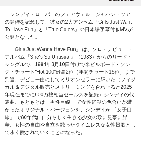
シンディ・ローパーのフェアウェル・ジャパン・ツアー
の開催を記念して、彼女の2大アンセム「Girls Just Want
To Have Fun」と「True Colors」の日本語字幕付きMVが
公開となった。
「Girls Just Wanna Have Fun」 は、ソロ・デビュー・
アルバム『She‘s So Unusual』（1983）からのリード・
シングルで、1984年3月10日付けで米ビルボード・ソン
グ・チャート“Hot 100”最高2位（年間チャート15位）まで
到達、デビュー曲にしてミリオンセラーに輝いた（フィジ
カル＆デジタル販売とストリーミングを合わせると2025
年現在までに600万枚相当セールスを記録）シンディの代
表曲。もともとは「男性目線」 で女性軽視の色合いが濃
かったオリジナル・バージョンを、シンデイが 「女子目
線」 で80年代に自分らしく生きる少女の歌に見事に昇
華、女性の自由や自立を歌ったタイムレスな女性賛歌とし
て永く愛されていくことになった。