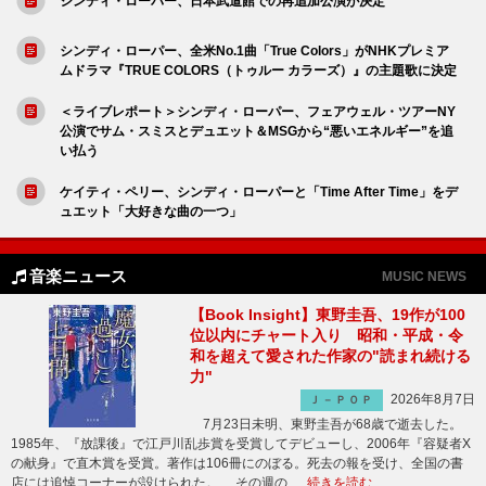
シンディ・ローパー、日本武道館での再追加公演が決定
シンディ・ローパー、全米No.1曲「True Colors」がNHKプレミア
ムドラマ『TRUE COLORS（トゥルー カラーズ）』の主題歌に決定
＜ライブレポート＞シンディ・ローパー、フェアウェル・ツアーNY
公演でサム・スミスとデュエット＆MSGから“悪いエネルギー”を追
い払う
ケイティ・ペリー、シンディ・ローパーと「Time After Time」をデ
ュエット「大好きな曲の一つ」
音楽ニュース
MUSIC NEWS
【Book Insight】東野圭吾、19作が100
位以内にチャート入り 昭和・平成・令
和を超えて愛された作家の"読まれ続ける
力"
2026年8月7日
Ｊ－ＰＯＰ
7月23日未明、東野圭吾が68歳で逝去した。
1985年、『放課後』で江戸川乱歩賞を受賞してデビューし、2006年『容疑者X
の献身』で直木賞を受賞。著作は106冊にのぼる。死去の報を受け、全国の書
店には追悼コーナーが設けられた。 その週の …
続きを読む