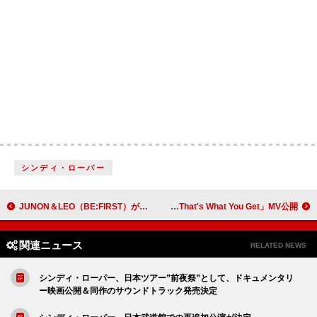
シンディ・ローパー
JUNON＆LEO（BE:FIRST）が参加する「サントリー生ビール」新プロジェクト始動
アン・マリー、別れのアンセム「That's What You Get」MV公開
関連ニュース
RELATED NEWS
シンディ・ローパー、日本ツアー”前夜祭”として、ドキュメンタリ
ー映画公開＆同作のサウンドトラック発売決定