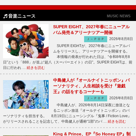
音楽ニュース
MUSIC NEWS
SUPER EIGHT、2027年春にニューアル
バム発売＆アリーナツアー開催
2026年8月8日
Ｊ－ＰＯＰ
SUPER EIGHTが、2027年春にニューアルバ
ムをリリースし、アリーナツアーを開催する。
本情報の発表が行われた日は、“令和8年8月8
日”という「888」が並ぶ“超八（スーパーエイト）の日”。SUPER EIGHTは、前
日に行われ …
続きを読む
中島健人が『オールナイトニッポン』パ
ーソナリティ、人生相談を受け『遊戯
王』の話をするコーナーも
2026年8月8日
Ｊ－ＰＯＰ
中島健人が、2026年8月14日深夜に放送とな
るニッポン放送『オールナイトニッポン』のパ
ーソナリティを担当する。 8月19日にニューシングル『鬼事 / Fiction Love』
がリリースされることを記念して、中島健人が通称“1部”のパ …
続きを読む
King & Prince、EP『So Honey EP』制