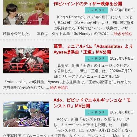
作ビハインドのティザー映像を公開
2026年8月8日
Ｊ－ＰＯＰ
King & Princeが、2026年9月2日にリリースと
なる1st EP『So Honey EP』より、初回限定盤B
に収録されるEP制作ビハインド映像のティザー
映像を公開した。 本作は、タイトル曲「So Honey」の中の印 …
続きを読む
葛葉、ミニアルバム『Adamantite』より
Ayase提供曲「王道」MV公開
2026年8月8日
Ｊ－ＰＯＰ
葛葉が、新曲「王道」のミュージックビデオ
を公開した。 新曲「王道」は、2026年7月29
日にリリースされたニューミニアルバム
『Adamantite』の収録曲。Ayaseによる提供曲で、“王者の苦悩”と“これからの
意思表明”が込められてい …
続きを読む
Ado、ビビッドでエネルギッシュな「モ
ンストロ」MV公開
2026年8月8日
Ｊ－ＰＯＰ
Adoが、新曲「モンストロ」を配信リリース
し、ミュージックビデオを公開した。 新曲
「モンストロ」は、2026年8月7日に公開となっ
た実写映画『ブルーロック』の主題歌。タイトル「モンストロ」（Monstruo）