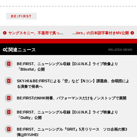
BE:FIRST
ヤングスキニー、不器用で真っ直ぐなラブソングの新曲「関白宣言」配信リリース
シンディ・ローパー、「Girls Just Want To Have Fun」「True Colors」の日本語字幕付きMV公開
関連ニュース
RELATED NEWS
BE:FIRST、ニューシングル収録【D.U.N.K.】ライブ映像より
「Blissful」公開
SKY-HI＆BE:FIRSTによる「空」など【Nコン】課題曲、合唱団によ
る演奏で発表へ
BE:FIRSTのNHK特番、パフォーマンスだけをノンストップで展開
BE:FIRST、ニューシングル収録【D.U.N.K.】ライブ映像より
「Guilty」公開
BE:FIRST、ニューシングル『GRIT』5月リリース ソロ企画の第3
弾はRYUHEI