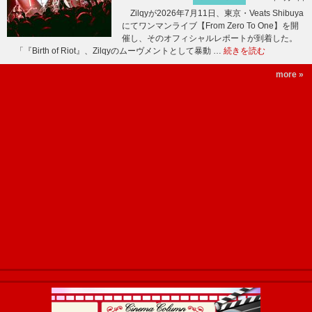
Zilqyが2026年7月11日、東京・Veats Shibuya
にてワンマンライブ【From Zero To One】を開
催し、そのオフィシャルレポートが到着した。
「『Birth of Riot』、Zilqyのムーヴメントとして暴動 …
続きを読む
more »