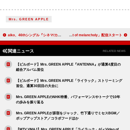
Mrs. GREEN APPLE
aiko、46thシングル『シネマ/カプセル』の表題曲「カプセル」配信スタート
Nolzy、世界にひとつだけの“聴く香水”「Scent of melancholy」配信スタート
関連ニュース
RELATED NEWS
【ビルボード】Mrs. GREEN APPLE『ANTENNA』が通算4度目の
総合アルバム首位
【ビルボード】Mrs. GREEN APPLE「ライラック」ストリーミング
首位、通算30回目の大台に
Mrs. GREEN APPLEのNHK特番、パフォーマンスやトークで10年
の歩みを振り返る
Mrs. GREEN APPLEが原宿をジャック、竹下通りでミセスBGM／
ポップアップストア／コラボフードほか
【MTV VMAJ】Mrs. GREEN APPLE「ライラック」が＜Video of