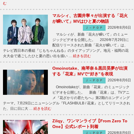
む
マルシィ、古園井寧々が出演する「花火
が瞬いて」MVはひと夏の物語
2026年8月6日
Ｊ－ＰＯＰ
マルシィが、新曲「花火が瞬いて」のミュー
ジックビデオを公開した。 2026年7月29日に
配信リリースされた新曲「花火が瞬いて」は、
テレビ西日本の番組『じもちゃんねる』のタイアップソング。地元・福岡の花
火大会で過ごしたひと夏の思い出を描い …
続きを読む
Omoinotake、南琴奈＆黒田昊夢が出演
する「花束」MVで“好き”を表現
2026年8月6日
Ｊ－ＰＯＰ
Omoinotakeが、新曲「花束」のミュージック
ビデオを公開した。 新曲「花束」は、TVアニ
メ『花ざかりの君たちへ』第2期のエンディング
テーマ。7月29日にニューシングル『FLASHBULB / 花束』としてリリースされ
た、日に日に大 …
続きを読む
Zilqy、ワンマンライブ【From Zero To
One】公式レポート到着
2026年8月6日
Ｊ－ＰＯＰ