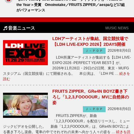
the Year＞受賞 Omoinotake／FRUITS ZIPPER／aespaなど17組
がパフォーマンス
音楽ニュース
MUSIC NEWS
LDHアーティストが集結、国立競技場で
【LDH LIVE-EXPO 2026】2DAYS開催
2026年8月6日
Ｊ－ＰＯＰ
LDH所属アーティストが集結する【LDH LIVE-
EXPO 2026 -PERFECT YEAR BEST-】が、
2026年11月28日・29日の2日間、東京・MUFG
スタジアム（国立競技場）にて開催される。 本公演は、「LDH PE …
続きを
読む
FRUITS ZIPPER、GRe4N BOYZ書き下
ろし「1,2,3,FOOOOUR」MVに自然体の
姿
2026年8月6日
Ｊ－ＰＯＰ
FRUITS ZIPPERが、新曲
「1,2,3,FOOOOUR」を配信リリースし、ミュー
ジックビデオを公開した。 新曲「1,2,3,FOOOOUR」は、GRe4N BOYZによ
る書き下ろし楽曲。電車の中でそれぞれの未来へ向かう人々の姿を …
続きを読