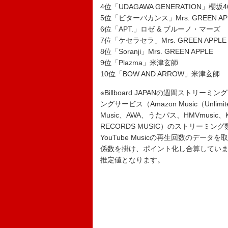
4位「UDAGAWA GENERATION」櫻坂4
5位「ビターバカンス」Mrs. GREEN AP
6位「APT.」ロゼ & ブルーノ・マーズ
7位「ケセラセラ」Mrs. GREEN APPLE
8位「Soranji」Mrs. GREEN APPLE
9位「Plazma」米津玄師
10位「BOW AND ARROW」米津玄師
※Billboard JAPANの週間ストリー
ングサービス（Amazon Music（Unl
Music、AWA、うたパス、HMVmusic、KKB
RECORDS MUSIC）のストリーミン
YouTube Musicの再生回数のデ
係数を掛け、ポイント化し合算していますが
推定値となります。