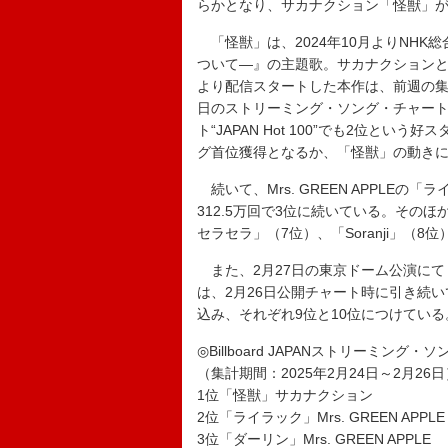
らかとなり、サカナクション「怪獣」が4,
「怪獣」は、2024年10月よりNHK
ついて―』の主題歌。サカナクションと
より配信スタートした本作は、前週の集
日のストリーミング・ソング・チャート
ト“JAPAN Hot 100”でも2位と
グ首位獲得となるか、「怪獣」の動き
続いて、Mrs. GREEN APPLEの
312.5万回で3位に続いている。そのほか
セラセラ」（7位）、「Soranji」（
また、2月27日の東京ドーム公演にて【米津
は、2月26日公開チャート時に引き続いて「
込み、それぞれ9位と10位につけている
◎Billboard JAPANストリーミング・
（集計期間：2025年2月24日～2月26日
1位「怪獣」サカナクション
2位「ライラック」Mrs. GREEN APPLE
3位「ダーリン」Mrs. GREEN APPLE