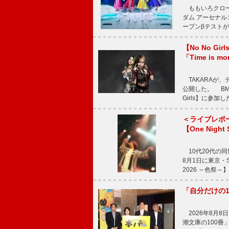
ももいろクロー
ダム アーセナル
ープンβテストが
【No No G
「Time is 
TAKARAが、デ
公開した。 BM
Girls】に参加
＜ライブレポ
【One Night
10代20代の
8月1日に東京・Sp
2026 ～色祭
「自分だけの
2026年8月
潮文庫の100