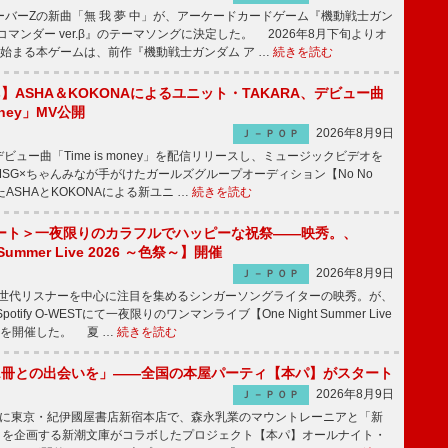
バーZの新曲「無 我 夢 中」が、アーケードカードゲーム『機動戦士ガン
コマンダー ver.β』のテーマソングに決定した。 2026年8月下旬よりオ
始まる本ゲームは、前作『機動戦士ガンダム ア …
続きを読む
irls】ASHA＆KOKONAによるユニット・TAKARA、デビュー曲
money」MV公開
2026年8月9日
Ｊ－ＰＯＰ
ビュー曲「Time is money」を配信リリースし、ミュージックビデオを
SG×ちゃんみなが手がけたガールズグループオーディション【No No
したASHAとKOKONAによる新ユニ …
続きを読む
ート＞一夜限りのカラフルでハッピーな祝祭――映秀。、
 Summer Live 2026 ～色祭～】開催
2026年8月9日
Ｊ－ＰＯＰ
同世代リスナーを中心に注目を集めるシンガーソングライターの映秀。が、
otify O-WESTにて一夜限りのワンマンライブ【One Night Summer Live
～】を開催した。 夏 …
続きを読む
1冊との出会いを」――全国の本屋パーティ【本パ】がスタート
2026年8月9日
Ｊ－ＰＯＰ
8日に東京・紀伊國屋書店新宿本店で、森永乳業のマウントレーニアと「新
冊」を企画する新潮文庫がコラボしたプロジェクト【本パ】オールナイト・