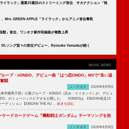
PLE「ライラック」通算25週目のストリーミング首位 サカナクション「怪
rs. GREEN APPLE「ライラック」からアニメ首位奪取
ション「怪獣」首位、ワンオク新作収録曲が複数上昇
ソング堂々の首位デビュー、Ryosuke Yamadaが続く
MUSIC NEWS
新グループ・iiONDO、デビュー曲「はつ恋ONDO」MVで“良い温
に奮闘
2026年8月9日
Ｊ－ＰＯＰ
比寿学園男子部）の新グループ・iiONDO（読み：イイオンド）が、デビュ
DO」のミュージックビデオを公開した。 iiONDOは、EBiDAN発足15
ディション【EBiDAN THE AU …
続きを読む
ーケードカードゲーム『機動戦士ガンダム』テーマソングを担
2026年8月9日
Ｊ－ＰＯＰ