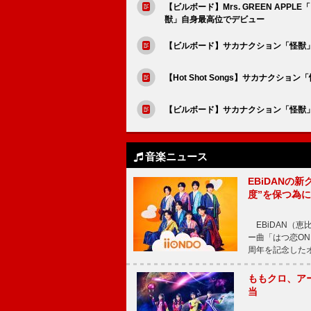
【ビルボード】Mrs. GREEN AP
獣」自身最高位でデビュー
【ビルボード】サカナクション「怪獣」、M
【Hot Shot Songs】サカナク
【ビルボード】サカナクション「怪獣」DL
音楽ニュース
EBiDANの
度”を保つ為
EBiDAN（恵
ー曲「はつ恋ON
周年を記念したオー
ももクロ、ア
当