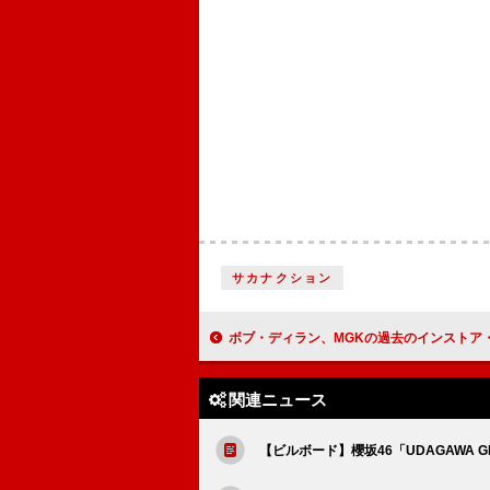
サカナクション
ボブ・ディラン、MGKの過去のインストア・ライブ映像をインスタに投稿しファンを
関連ニュース
【ビルボード】櫻坂46「UDAGAWA 