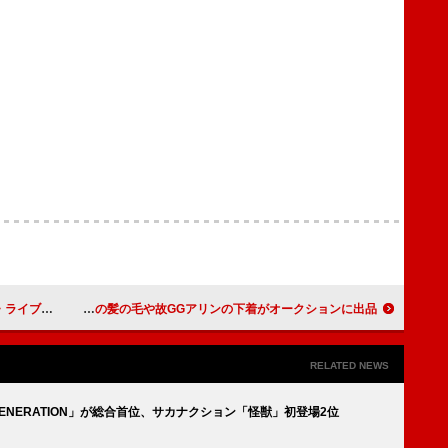
困惑させる!?
故カート・コバーンの髪の毛や故GGアリンの下着がオークションに出品
RELATED NEWS
GENERATION」が総合首位、サカナクション「怪獣」初登場2位