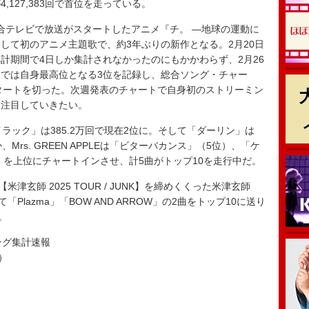
127,383回で首位を走っている。
総合テレビで放送がスタートしたアニメ『チ。 ―地球の運動に
して初のアニメ主題歌で、約3年ぶりの新作となる。2月20日
計期間で4日しか集計されなかったのにもかかわらず、2月26
では自身最高位となる3位を記録し、総合ソング・チャー
いう好スタートを切った。次週発表のチャートで自身初のストリーミン
に注目していきたい。
「ライラック」は385.2万回で現在2位に。そして「ダーリン」は
、Mrs. GREEN APPLEは「ビターバカンス」（5位）、「ケ
8位）を上位にチャートインさせ、計5曲がトップ10を走行中だ。
玄師 2025 TOUR / JUNK】を締めくくった米津玄師
Plazma」「BOW AND ARROW」の2曲をトップ10に送り
。
ソング集計速報
）