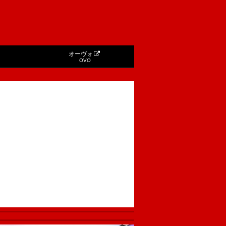
オーヴォ
OVO