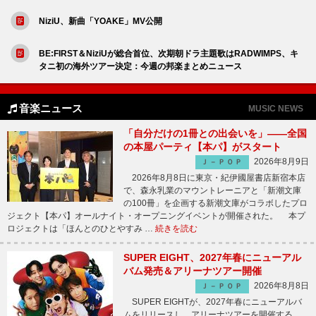
NiziU、新曲「YOAKE」MV公開
BE:FIRST＆NiziUが総合首位、次期朝ドラ主題歌はRADWIMPS、キ
タニ初の海外ツアー決定：今週の邦楽まとめニュース
音楽ニュース
MUSIC NEWS
「自分だけの1冊との出会いを」――全国
の本屋パーティ【本パ】がスタート
2026年8月9日
Ｊ－ＰＯＰ
2026年8月8日に東京・紀伊國屋書店新宿本店
で、森永乳業のマウントレーニアと「新潮文庫
の100冊」を企画する新潮文庫がコラボしたプロ
ジェクト【本パ】オールナイト・オープニングイベントが開催された。 本プ
ロジェクトは「ほんとのひとやすみ …
続きを読む
SUPER EIGHT、2027年春にニューアル
バム発売＆アリーナツアー開催
2026年8月8日
Ｊ－ＰＯＰ
SUPER EIGHTが、2027年春にニューアルバ
ムをリリースし、アリーナツアーを開催する。