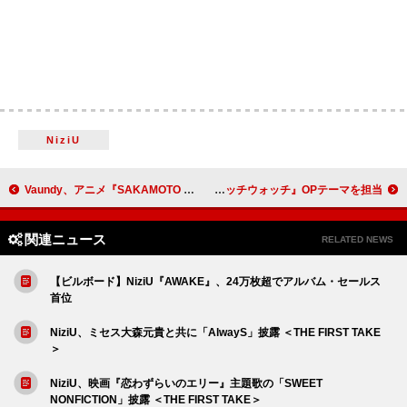
NiziU
Vaundy、アニメ『SAKAMOTO DAYS』OPテーマのMV公開 第7話スペシャルEDの配信スタート
YOASOBI、アニメ『ウィッチウォッチ』OPテーマを担当
関連ニュース
RELATED NEWS
【ビルボード】NiziU『AWAKE』、24万枚超でアルバム・セールス
首位
NiziU、ミセス大森元貴と共に「AlwayS」披露 ＜THE FIRST TAKE
＞
NiziU、映画『恋わずらいのエリー』主題歌の「SWEET
NONFICTION」披露 ＜THE FIRST TAKE＞