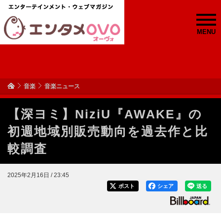
MENU
音楽
音楽ニュース
【深ヨミ】NiziU『AWAKE』の
初週地域別販売動向を過去作と比
較調査
2025年2月16日 / 23:45
ポスト
シェア
送る