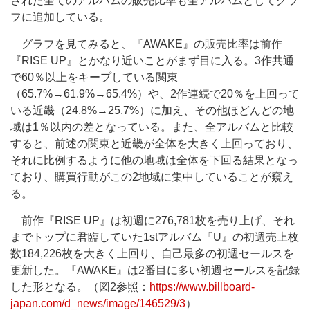
された全てのアルバムの販売比率も全アルバムとしてグラ
フに追加している。
グラフを見てみると、『AWAKE』の販売比率は前作
『RISE UP』とかなり近いことがまず目に入る。3作共通
で60％以上をキープしている関東
（65.7%→61.9%→65.4%）や、2作連続で20％を上回って
いる近畿（24.8%→25.7%）に加え、その他ほどんどの地
域は1％以内の差となっている。また、全アルバムと比較
すると、前述の関東と近畿が全体を大きく上回っており、
それに比例するように他の地域は全体を下回る結果となっ
ており、購買行動がこの2地域に集中していることが窺え
る。
前作『RISE UP』は初週に276,781枚を売り上げ、それ
までトップに君臨していた1stアルバム『U』の初週売上枚
数184,226枚を大きく上回り、自己最多の初週セールスを
更新した。『AWAKE』は2番目に多い初週セールスを記録
した形となる。（図2参照：
https://www.billboard-
japan.com/d_news/image/146529/3
）