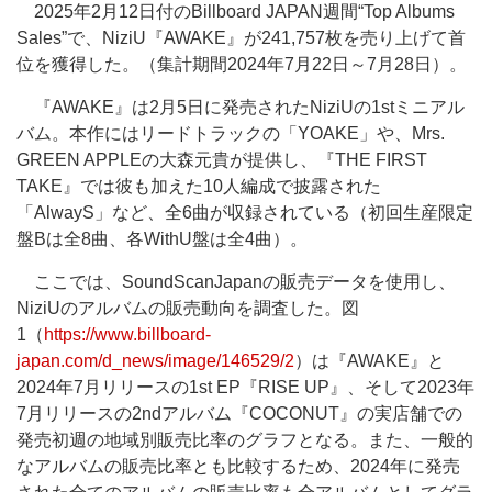
2025年2月12日付のBillboard JAPAN週間“Top Albums
Sales”で、NiziU『AWAKE』が241,757枚を売り上げて首
位を獲得した。（集計期間2024年7月22日～7月28日）。
『AWAKE』は2月5日に発売されたNiziUの1stミニアル
バム。本作にはリードトラックの「YOAKE」や、Mrs.
GREEN APPLEの大森元貴が提供し、『THE FIRST
TAKE』では彼も加えた10人編成で披露された
「AlwayS」など、全6曲が収録されている（初回生産限定
盤Bは全8曲、各WithU盤は全4曲）。
ここでは、SoundScanJapanの販売データを使用し、
NiziUのアルバムの販売動向を調査した。図
1（
https://www.billboard-
japan.com/d_news/image/146529/2
）は『AWAKE』と
2024年7月リリースの1st EP『RISE UP』、そして2023年
7月リリースの2ndアルバム『COCONUT』の実店舗での
発売初週の地域別販売比率のグラフとなる。また、一般的
なアルバムの販売比率とも比較するため、2024年に発売