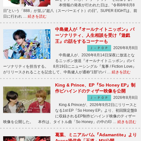
本情報の発表が行われた日は、“令和8年8月8
日”という「888」が並ぶ“超八（スーパーエイト）の日”。SUPER EIGHTは、前
日に行われ …
続きを読む
中島健人が『オールナイトニッポン』パ
ーソナリティ、人生相談を受け『遊戯
王』の話をするコーナーも
2026年8月8日
Ｊ－ＰＯＰ
中島健人が、2026年8月14日深夜に放送とな
るニッポン放送『オールナイトニッポン』のパ
ーソナリティを担当する。 8月19日にニューシングル『鬼事 / Fiction Love』
がリリースされることを記念して、中島健人が通称“1部”のパ …
続きを読む
King & Prince、EP『So Honey EP』制
作ビハインドのティザー映像を公開
2026年8月8日
Ｊ－ＰＯＰ
King & Princeが、2026年9月2日にリリースと
なる1st EP『So Honey EP』より、初回限定盤B
に収録されるEP制作ビハインド映像のティザー
映像を公開した。 本作は、タイトル曲「So Honey」の中の印 …
続きを読む
葛葉、ミニアルバム『Adamantite』より
Ayase提供曲「王道」MV公開