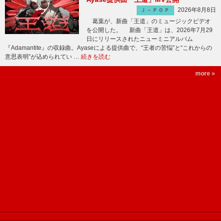
2026年8月8日
Ｊ－ＰＯＰ
葛葉が、新曲「王道」のミュージックビデオ
を公開した。 新曲「王道」は、2026年7月29
日にリリースされたニューミニアルバム
『Adamantite』の収録曲。Ayaseによる提供曲で、“王者の苦悩”と“これからの
意思表明”が込められてい …
続きを読む
more »