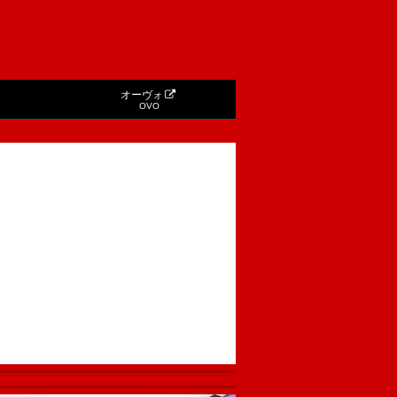
オーヴォ
OVO