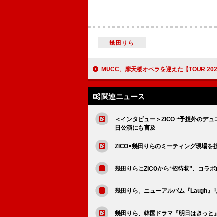
幾田りら
MUCC、摩天楼オペラを迎えた【TOUR 2025「Love Together」】
関連ニュース
＜インタビュー＞ZICO “予想外のデ
日公演にも言及
ZICO×幾田りらのミーティング現場を
幾田りらにZICOから“招待状”、コラ
幾田りら、ニューアルバム『Laugh
幾田りら、韓国ドラマ『明日はきっと