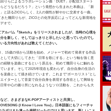
aこと幾田りらによるコラボレーション曲「DUET」が配信スタート
たらどうなるだろう？」という発想から生まれた本曲は、「新
」と語るZICOらしく、2人の個性が鮮やかに交差する一曲。
せてきた幾田りらが、ZICOとの化学反応によってどんな新境地を
ビデオで。
てアルバム『Sketch』をリリースされましたが、当時の心境を
部分を新しく、そしてはっきりと示したいと思っていたのでし
ている方向性があれば教えてください。
あり、15歳の頃から活動を始め、メジャーで初めて発表する作品
ーとして大切にしてきた「日常を歌にする」という軸を強く意
身の経験を楽曲にするという原点を、初めて幾田りらに触れる
ています。そして2025年現在も変わらず、自分自身の生活の
を楽曲として描き続けています。これまで“ボーカリスト”とし
リエイターとして音楽で自分自身を表現する存在として興味を
の日常や心の拠り所になれるようなソロ活動を、これからも大
nsなど、さまざまなK-POPアーティストと共演し、
OVESONG (I Know I Love You)」日本語版にもフィーチャ
のコラボはまた違った挑戦だったのではと思います。新しいこと