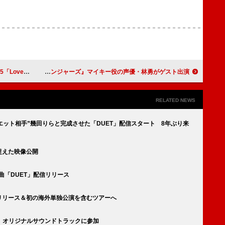
初日の公式レポ到着
Snow Man佐久間大介のラジオ『待てムリ』、『東京リベンジャーズ』マイキー役の声優・林勇がゲスト出演
RELATED NEWS
ュエット相手”幾田りらと完成させた「DUET」配信スタート 8年ぶり来
捉えた映像公開
ボ曲「DUET」配信リリース
』リリース＆初の海外単独公演を含むツアーへ
』オリジナルサウンドトラックに参加