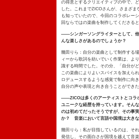
の得意とするクリエイティブの中で、
した。これまでZICOさんが、さまざ
も知っていたので、今回のコラボレー
回ならではの楽曲を制作してくださる
――シンガーソングライターとして、
んな楽しさがあるのでしょうか？
幾田りら：自分の楽曲として制作する
ィーから歌詞を紡いでいく作業は、よ
識する時間でした。その分、「自分が
この楽曲によりよいスパイスを加えら
ロデュースするような感覚で制作に向
自分の声や表現と向き合うことができ
――ZICOは多くのアーティストとコラ
ユニークな経歴を持っています。そん
のは初めてだったそうですが、その事
か？ 音楽において言語や国境は大き
幾田りら：私が目指しているのは、そ
発信し、その面白さが国境を越えて音