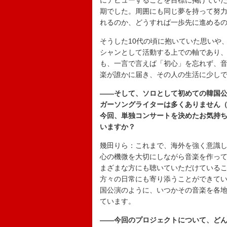
にデビューすることを目標に掲げてい
期でした。周囲にも同じ夢を持って努
れるのか、どうすれば一歩先に進める
そうした10代の頃に抱いていた思いや
シャンとして活動する上での軸であり
も、一言で言えば「初心」を忘れず、
楽が誰かに届き、その人の生活に少し
――そして、ソロとして初めての韓国
ガーソングライターは多くありません
今回、単独コンサートを決めたお気持
いますか？
幾田りら：これまで、海外を強く意識
心の機微を大切にしながら音楽を作っ
まざまな方にも聴いていただけている
方々の日常にも寄り添うことができて
国公演のように、いつかその音楽を各
ています。
――今回のプロジェクトについて、ど