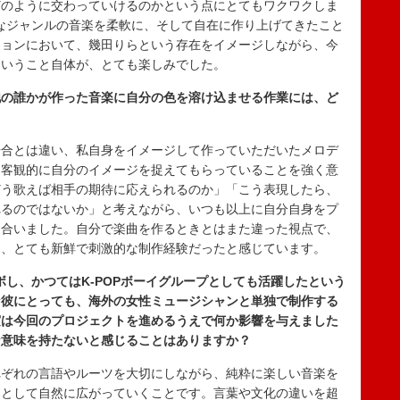
どのように交わっていけるのかという点にとてもワクワクしま
まなジャンルの音楽を柔軟に、そして自在に作り上げてきたこと
ションにおいて、幾田りらという存在をイメージしながら、今
ということ自体が、とても楽しみでした。
他の誰かが作った音楽に自分の色を溶け込ませる作業には、ど
場合とは違い、私自身をイメージして作っていただいたメロデ
り客観的に自分のイメージを捉えてもらっていることを強く意
どう歌えば相手の期待に応えられるのか」「こう表現したら、
れるのではないか」と考えながら、いつも以上に自分自身をプ
き合いました。自分で楽曲を作るときとはまた違った視点で、
た、とても新鮮で刺激的な制作経験だったと感じています。
ボし、かつてはK-POPボーイグループとしても活躍したという
な彼にとっても、海外の女性ミュージシャンと単独で制作する
実は今回のプロジェクトを進めるうえで何か影響を与えました
な意味を持たないと感じることはありますか？
れぞれの言語やルーツを大切にしながら、純粋に楽しい音楽を
楽として自然に広がっていくことです。言葉や文化の違いを超