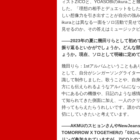
ィストZICOと、YOASOBIのikur
した。「理想の相手とデュエットをし
しい想像力を引き出すことが自分の強み
ikuraとは異なる一面をソロ活動で見
見せるのか。その答えはミュージック
――2023年の夏に幾田りらとして初め
振り返るといかがでしょうか。どんな
ょうか。現在、ソロとして明確に定め
幾田りら：1stアルバムということも
として、自分がシンガーソングライタ
識して制作しました。歌うことや、自
方にも伝えられるようなアルバムになっ
中にある心の機微や、日記のような感情
て知られてきた側面に加え、一人のク
持ってもらえたらうれしいです。誰か
切にしていきたいと考えています。
――AKMUのスヒョンさんやNewJea
TOMORROW X TOGETHERの「0X1=L
リング参加されていますが、ZICOと