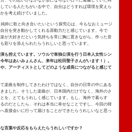
た分、その思いがなかなか形にならない日々に葛藤していた時
力している人たちがいる中で、自分はどうすれば環境を変えら
のかを考え続けていました。
、純粋に歌と向き合いたいという探究心は、今もなおミュージ
、自分を突き動かしてくれる原動力だと感じています。今で
音楽が大好きだという気持ちを常に胸に置きながら、作った音
でも彩りを添えられたらうれしいと思っています。
公演も控えています。ソウルで単独公演を行う日本人女性シン
（今年はあいみょんさん、来年は松田聖子さんがいます！）。
ちや、アーティストとしてどのような成長につながると感じて
して楽曲を制作してきたわけではなく、自分の日常の中にある
てきました。そうした楽曲が、日本国内だけでなく、海外のさ
ことを、とてもうれしく感じています。もし、海外で暮らす
いるのだとしたら、それは本当に幸せなことですし、今回の韓
地へ直接会いに行って届けることができたらうれしいなと思っ
んな言葉や反応をもらえたらうれしいですか？