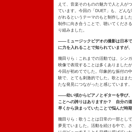
えて、音楽そのものの魅力で人と人が
ています。今回の「DUET」も、どん
がれるというテーマのもと制作しまし
制作に向き合うことで、聴いてくださ
り組みました。
――ミュージックビデオの撮影は日本で
に力を入れることで知られていますが、
幾田りら：これまでの活動では、シン
映像で表現することは多くありました
今回が初めてでした。印象的な振付の
験で、とても刺激的でした。歌とはま
たな発見につながったと感じています
――幼い頃からピアノとギターを学び
ことへの誇りはありますか？ 自分の
早くから決まっていたことで悩んだ時
幾田りら：歌うことは日常の一部とし
夢見ていました。活動を続ける中で、さ