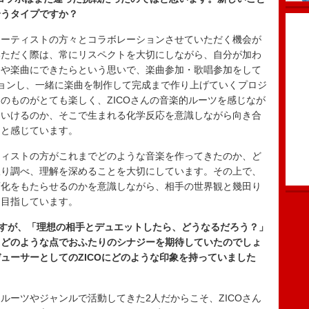
合うタイプですか？
アーティストの方々とコラボレーションさせていただく機会が
いただく際は、常にリスペクトを大切にしながら、自分が加わ
ジや楽曲にできたらという思いで、楽曲参加・歌唱参加をして
ョンし、一緒に楽曲を制作して完成まで作り上げていくプロジ
のものがとても楽しく、ZICOさんの音楽的ルーツを感じなが
ていけるのか、そこで生まれる化学反応を意識しながら向き合
たと感じています。
ティストの方がこれまでどのような音楽を作ってきたのか、ど
限り調べ、理解を深めることを大切にしています。その上で、
変化をもたらせるのかを意識しながら、相手の世界観と幾田り
を目指しています。
ですが、「理想の相手とデュエットしたら、どうなるだろう？」
。どのような点でおふたりのシナジーを期待していたのでしょ
ューサーとしてのZICOにどのような印象を持っていました
ルーツやジャンルで活動してきた2人だからこそ、ZICOさん