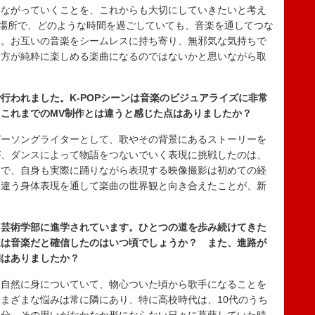
つながっていくことを、これからも大切にしていきたいと考え
な場所で、どのような時間を過ごしていても、音楽を通してつな
た。お互いの音楽をシームレスに持ち寄り、無邪気な気持ちで
る方が純粋に楽しめる楽曲になるのではないかと思いながら取
行われました。K-POPシーンは音楽のビジュアライズに非常
これまでのMV制作とは違うと感じた点はありましたか？
ガーソングライターとして、歌やその背景にあるストーリーを
が、ダンスによって物語をつないでいく表現に挑戦したのは、
中で、自身も実際に踊りながら表現する映像撮影は初めての経
た違う身体表現を通して楽曲の世界観と向き合えたことが、新
。
、芸術学部に進学されています。ひとつの道を歩み続けてきた
道は音楽だと確信したのはいつ頃でしょうか？ また、進路が
期はありましたか？
て自然に身についていて、物心ついた頃から歌手になることを
まざまな悩みは常に隣にあり、特に高校時代は、10代のうち