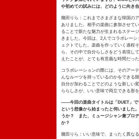
や初めての試みには、どのように向き
幾田りら：これまでさまざまな韓国の
ありました。相手の楽曲に参加させて
ることで新たな魅力が生まれるステー
きました。今回は、2人でコラボレーシ
ェクトでした。楽曲を作っていく過程そ
ら、その中で自分らしさをどう表現し
えたことが、とても有意義な時間だっ
コラボレーションの際には、そのアー
んなルーツを持っているのかをできる
自分が加わることでどのような新しい
ららしさが、いい意味で両立できる形
――今回の楽曲タイトルは「DUET」
という想像から始まったと伺いました
うか？ また、ミュージシャン兼プロデ
か？
幾田りら：いい意味で、まったく異なる