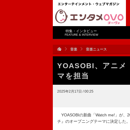
特集・インタビュー
FEATURE & INTERVIEW
音楽
音楽ニュース
YOASOBI、アニ
マを担当
2025年2月17日 / 00:25
YOASOBIの新曲「Watch me!」
チ』のオープニングテーマに決定した