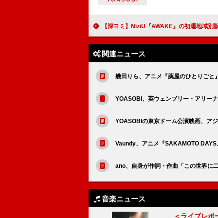
【深ヨミ】NiziU『AWAKE』の初週地域別販売動向を過去
関連ニュース
幾田りら、アニメ『薬屋のひとりごと』
YOASOBI、英ウェンブリー・アリー
YOASOBIの東京ドーム公演映画、
Vaundy、アニメ『SAKAMOTO D
ano、自身が作詞・作曲「この世界に
音楽ニュース
＜ライブレポ