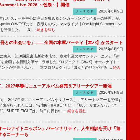
 Summer Live 2026 ～色祭～】開催
2026年8月9日
Ｊ－ＰＯＰ
同世代リスナーを中心に注目を集めるシンガーソングライターの映秀。が、
otify O-WESTにて一夜限りのワンマンライブ【One Night Summer Live
～】を開催した。 夏 …
続きを読む
1冊との出会いを」――全国の本屋パーティ【本パ】がスタート
2026年8月9日
Ｊ－ＰＯＰ
8日に東京・紀伊國屋書店新宿本店で、森永乳業のマウントレーニアと「新
冊」を企画する新潮文庫がコラボしたプロジェクト【本パ】オールナイト・
ベントが開催された。 本プロジェクトは「ほんとのひとやすみ …
続き
IGHT、2027年春にニューアルバム発売＆アリーナツアー開催
2026年8月8日
Ｊ－ＰＯＰ
GHTが、2027年春にニューアルバムをリリースし、アリーナツアーを開催す
表が行われた日は、“令和8年8月8日”という「888」が並ぶ“超八（スー
。SUPER EIGHTは、前日に行われ …
続きを読む
オールナイトニッポン』パーソナリティ、人生相談を受け『遊
するコーナーも