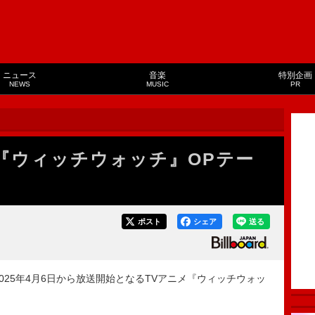
ニュース
音楽
特別企画
NEWS
MUSIC
PR
メ『ウィッチウォッチ』OPテー
ポスト
シェア
送る
が、2025年4月6日から放送開始となるTVアニメ『ウィッチウォッ
。