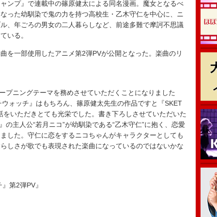
ャンプ』で連載中の篠原健太による同名漫画。魔女となるべ
になった幼馴染で鬼の力を持つ高校生・乙木守仁を中心に、ニ
ブル、年ごろの男女の二人暮らしなど、前途多難で摩訶不思議
っている。
曲を一部使用したアニメ第2弾PVが公開となった。楽曲のリ
曲でオープニングテーマを務めさせていただくことになりました
ィッチウォッチ』はもちろん、篠原健太先生の作品ですと『SKET
お話をいただきとても光栄でした。書き下ろしさせていただいた
ッチ』の主人公“若月ニコ”が幼馴染である“乙木守仁”に抱く、恋愛
りました。守仁に恋をするニコちゃんがキャラクターとしても
愛らしさが歌でも表現された楽曲になっているのではないかな
チ』第2弾PV』