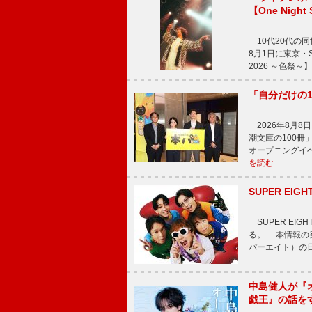
【One Night
10代20代の
8月1日に東京・Sp
2026 ～色祭
「自分だけの
2026年8月
潮文庫の100
オープニングイ
を読む
SUPER E
SUPER EI
る。 本情報の発
パーエイト）の日”
中島健人が『
戯王』の話を