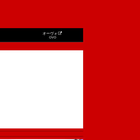
オーヴォ
OVO