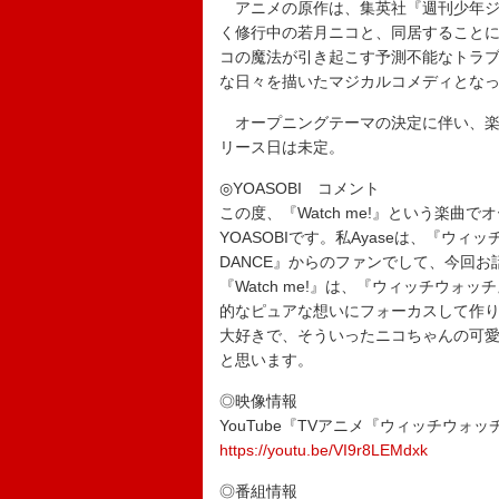
アニメの原作は、集英社『週刊少年ジ
く修行中の若月ニコと、同居すること
コの魔法が引き起こす予測不能なトラ
な日々を描いたマジカルコメディとな
オープニングテーマの決定に伴い、楽
リース日は未定。
◎YOASOBI コメント
この度、『Watch me!』という楽
YOASOBIです。私Ayaseは、『ウ
DANCE』からのファンでして、今回
『Watch me!』は、『ウィッチウォ
的なピュアな想いにフォーカスして作
大好きで、そういったニコちゃんの可
と思います。
◎映像情報
YouTube『TVアニメ『ウィッチウォッ
https://youtu.be/VI9r8LEMdxk
◎番組情報