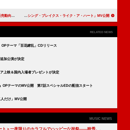
作と比較調査
マネスキンのダミアーノ・デイヴィッド、ローマで撮影した「ナッシング・ブレイクス・ライク・ア・ハート」MV公開
RELATED NEWS
OPテーマ「百花繚乱」CDリリース
ナ追加公演が決定
アジア上映＆国内入場者プレゼントが決定
AYS』OPテーマのMV公開 第7話スペシャルEDの配信スタート
二人だけ」MV公開
MUSIC NEWS
ート＞一夜限りのカラフルでハッピーな祝祭――映秀。、