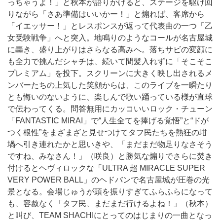
っちゃうよ！」と秋本が語りかけると、ステージを駆け回
りながら「さあ準備はいいかー！」と煽れば、客席から
「イエッサー！」とレスポンスが返って代表曲の一つ「乙
女受験戦争」へと突入。地鳴りのようなコールが名古屋城
に轟き、盛り上がりはさらなる高みへ。落ちサビの変顔に
も全力で挑んだシャチは、続いて間髪入れずに「そこそこ
プレミアム」を投下。スクリーンに大きく映し出されるメ
ンバーたちの上気した笑顔からは、このライブを一瞬たり
とも悔いのないように、楽しんで歌い踊っている様が直球
で伝わってくる。問答無用にカッコいいロック・チューン
「FANTASTIC MIRAI」で“人生全てを捧げる覚悟”と“ドが
つく根性”をまざまざと見せつけてタフ民たちを熱狂の坩
堝へ引き連れたかと思いきや、「まだまだ物足りなさそう
ですね、みなさん！」（咲良）と勝気な煽りでさらに焚き
付けるとヘヴィロックな「ULTRA 超 MIRACLE SUPER
VERY POWER BALL」のヘドバンで名古屋城が圧巻の光
景となる。会場じゅうが頭を振りすぎてふらふらになって
も、容赦なく「タフ民、まだまだ行けるよね！」（秋本）
と叫び、TEAM SHACHIにとってのはじまりの一曲となっ