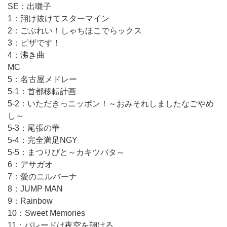
SE：出囃子
1：翔け抜けてスターマイン
2：ごぶれい！しゃちほこでらックス
3：ピザです！
4：沸き曲
MC
5：名古屋メドレー
5-1：首都移転計画
5-2：いただきっニッポン！～おみそれしましたなごやめ
し～
5-3：尾張の華
5-4：完全満足NGY
5-5：まつりびと～カキツバタ～
6：アサガオ
7：愛のニルバーナ
8：JUMP MAN
9：Rainbow
10：Sweet Memories
11：パレードは夜空を翔ける