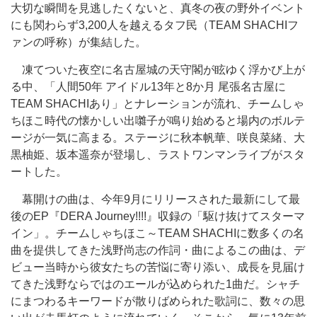
大切な瞬間を見逃したくないと、真冬の夜の野外イベント
にも関わらず3,200人を越えるタフ民（TEAM SHACHIフ
ァンの呼称）が集結した。
凍てついた夜空に名古屋城の天守閣が眩ゆく浮かび上が
る中、「人間50年 アイドル13年と8か月 尾張名古屋に
TEAM SHACHIあり」とナレーションが流れ、チームしゃ
ちほこ時代の懐かしい出囃子が鳴り始めると場内のボルテ
ージが一気に高まる。ステージに秋本帆華、咲良菜緒、大
黒柚姫、坂本遥奈が登場し、ラストワンマンライブがスタ
ートした。
幕開けの曲は、今年9月にリリースされた最新にして最
後のEP『DERA Journey!!!!』収録の「駆け抜けてスターマ
イン」。チームしゃちほこ～TEAM SHACHIに数多くの名
曲を提供してきた浅野尚志の作詞・曲によるこの曲は、デ
ビュー当時から彼女たちの苦悩に寄り添い、成長を見届け
てきた浅野ならではのエールが込められた1曲だ。シャチ
にまつわるキーワードが散りばめられた歌詞に、数々の思