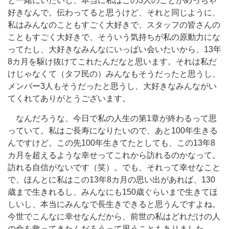
と一緒にいたいし、本当に私はこの3人のことがめっちゃ
好きなんで。伝わってると思うけど、それと同じように、
私はみんなのこともすごく大好きで、スタッフの皆さんの
こともすごく大好きで、そういう気持ちが私の原動力にな
ってたし、大好きなみんなにいっぱい会いたいから、13年
8カ月を駆け抜けてこれたんだなと思います。それは私だ
けじゃなくて（タフ民の）みんなもそうだったと思うし、
メンバー3人もそうだったと思うし、大好きなみんながい
てくれてありがとうございます。
なんだろうな、今日で私の人生の第1章が終わるって思
っていて。私はご長寿になりたいので、あと100年生きる
んですけど。この先100年生きてたとしても、この13年8
カ月を超えるような幸せってこれから訪れるのかなって。
訪れる自信がないです（笑）。でも、それって幸せなこと
で、ほんとに私はこの13年8カ月の思い出があれば、130
歳まで生きれるし、みんなにも150歳ぐらいまで生きてほ
しいし、本当にみんなで長生きできると思うんですよね。
今世でこんなに幸せなんだから、前世の私はどれだけの人
の命を救ってきたんだろうって思うこともありました