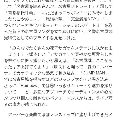
に、ライブではこれが最後となる自己紹介を披露した。そ
して「名古屋を詰め込んだ、名古屋メドレー！」と題して
「首都移転計画」「いただきっニッポン！～おみそれしま
したなごやめし～」「尾張の華」「完全満足NGY」「ま
つりびと～カキツバタ～」と、シャチのレパートリーを彩
った新旧の名古屋ソングを立て続けに歌い、名誉名古屋観
光特使としてのプライドを見せつけた。
「みんなでたくさんの花アサガオをステージに咲かせま
しょう！」（坂本）と「アサガオ」で爽やかな可愛らしさ
を鮮やかに振り撒いたかと思えば、「名古屋城、ここから
またギア上げてくよ！」（咲良）と煽って「愛のニルバー
ナ」でカオティックな熱気で包み込み、「JUMP MAN」
では名古屋城を揺らすほどのジャンプ大会へと巻き込み、
さらに「Rainbow」では思いっきりキュートな魅力を振り
まいて……と、多彩なアプローチでオーディエンスの心を
がっつり掴んで離さないパフォーマンスからは、ライブ巧
者の底力が感じられた。
アッパーな楽曲でほぼノンストップに盛り上げてきたメ