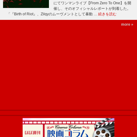
にてワンマンライブ【From Zero To One】を開
催し、そのオフィシャルレポートが到着した。
「『Birth of Riot』、Zilqyのムーヴメントとして暴動 …
続きを読む
more »