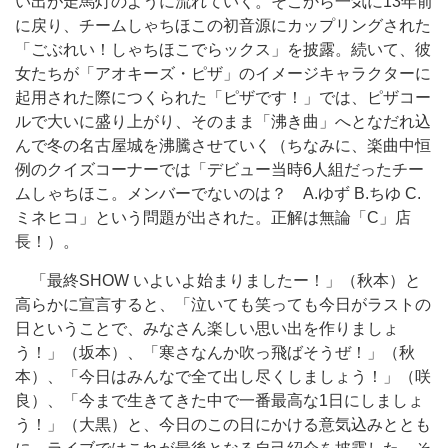
い出が走馬灯のように流れていく。そこから一気に13年前
に戻り、チームしゃちほこの初音源にカップリングされた
「ごぶれい！しゃちほこでらックス」を披露。続いて、彼
女たちが「アオキーズ・ピザ」のイメージキャラクターに
起用された際につくられた「ピザです！」では、ピザコー
ルで大いに盛り上がり、そのまま「沸き曲」へとなだれ込
んで冬の名古屋城を沸騰させていく（ちなみに、楽曲中恒
例のクイズコーナーでは「デビュー当時6人組だったチー
ムしゃちほこ。メンバーでないのは？ A.ゆず B.ちゆ C.
ミネヒコ」という問題が出された。正解は無論「C」店
長！）。
「最終SHOW いよいよ始まりましたー！」（秋本）と
高らかに宣言すると、「泣いても笑っても今日がラストの
日ということで、みなさん楽しい思い出を作りましょ
う！」（坂本）、「寒さなんか吹っ飛ばそうぜ！」（秋
本）、「今日はみんなで全て出し尽くしましょう！」（咲
良）、「今まで生きてきた中で一番最高な1日にしましょ
う！」（大黒）と、今日のこの日にかける意気込みととも