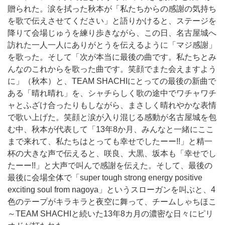
贈られた。涙を拭った秋本が「私たちからの感謝の気持ち
を歌で伝えさせてください」と語りかけると、ステージを
降りて会場じゅうを練り歩きながら、この日、名古屋城へ
訪れた一人一人にありがとうを伝えるように「マジ感謝」
を歌った。そして「次が本当に最後の曲です。私たちとみ
んなのこれからを歌った曲です。笑顔でまた会えますよう
に」（秋本）と、TEAM SHACHIにとっての最後の新曲で
ある「晴れ晴れ」を、シャチらしく歌の途中でワチャワチ
ャとふざけ合ったりもしながら、まさしく晴れやかな表情
で歌い上げた。笑顔と涙が入り混じる感動が名古屋城を包
む中、秋本が代表して「13年8か月、みんなと一緒にここ
まで来れて、私たちはとっても幸せでしたーー!!」と精一
杯の大きな声で伝えると、咲良、大黒、坂本も「幸せでし
たーー!!」と大声で叫んで感謝を伝えた。そして、最後の
最後に会場全体で「super tough strong energy positive
exciting soul from nagoya」というスローガンを叫ぶと、4
色のテープがキラキラと夜空に舞って、チームしゃちほこ
～TEAM SHACHIと続いた13年8カ月の濃密な日々にピリ