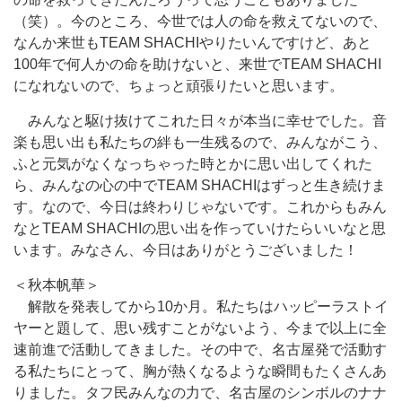
（笑）。今のところ、今世では人の命を救えてないので、
なんか来世もTEAM SHACHIやりたいんですけど、あと
100年で何人かの命を助けないと、来世でTEAM SHACHI
になれないので、ちょっと頑張りたいと思います。
みんなと駆け抜けてこれた日々が本当に幸せでした。音
楽も思い出も私たちの絆も一生残るので、みんながこう、
ふと元気がなくなっちゃった時とかに思い出してくれた
ら、みんなの心の中でTEAM SHACHIはずっと生き続けま
す。なので、今日は終わりじゃないです。これからもみん
なとTEAM SHACHIの思い出を作っていけたらいいなと思
います。みなさん、今日はありがとうございました！
＜秋本帆華＞
解散を発表してから10か月。私たちはハッピーラストイ
ヤーと題して、思い残すことがないよう、今まで以上に全
速前進で活動してきました。その中で、名古屋発で活動す
る私たちにとって、胸が熱くなるような瞬間もたくさんあ
りました。タフ民みんなの力で、名古屋のシンボルのナナ