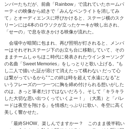
ンバーたちだが、前曲「Rainbow」で流れていたホームパ
ーティの映像から続きで「みんなペンライトを消してみ
て」とオーディエンスに呼びかけると、ステージ横のスク
リーンには4本のロウソクが立ったケーキが映し出され、
「せーの」で息を吹きかける映像が流れた。
会場中が暗闇に包まれ、再び照明が灯されると、メンバ
ーはそれぞれステージ下のお立ち台に移動していて、その
ままチームしゃちほこ時代に発表されたウインターソング
の名曲「Sweet Memories」をしっとりと歌い上げる。“も
し二人で描いた証が溶けて消えたって構わない だって心
は繋がっているから” “この絆は時を超えて永遠になる”と
いうフレーズの一つ一つに胸を締め付けられる想いがした
のは、きっと筆者だけではないだろう。そして「キラキラ
した大切な思い出つくっていくよー！」（大黒）と「パレ
ードは夜空を翔ける」を情感たっぷりに歌い、冬空に高く
美しく響かせた。
「最終SHOW、楽しんでますかー？ このまま後半戦い