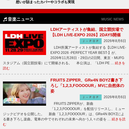
想いが詰まったカバーやコラボも実現
音楽ニュース
MUSIC NEWS
LDHアーティストが集結、国立競技場で
【LDH LIVE-EXPO 2026】2DAYS開催
2026年8月6日
Ｊ－ＰＯＰ
LDH所属アーティストが集結する【LDH LIVE-
EXPO 2026 -PERFECT YEAR BEST-】が、
2026年11月28日・29日の2日間、東京・MUFG
スタジアム（国立競技場）にて開催される。 本公演は、「LDH PE …
続きを
読む
FRUITS ZIPPER、GRe4N BOYZ書き下
ろし「1,2,3,FOOOOUR」MVに自然体の
姿
2026年8月6日
Ｊ－ＰＯＰ
FRUITS ZIPPERが、新曲
「1,2,3,FOOOOUR」を配信リリースし、ミュー
ジックビデオを公開した。 新曲「1,2,3,FOOOOUR」は、GRe4N BOYZによ
る書き下ろし楽曲。電車の中でそれぞれの未来へ向かう人々の姿を …
続きを読
む