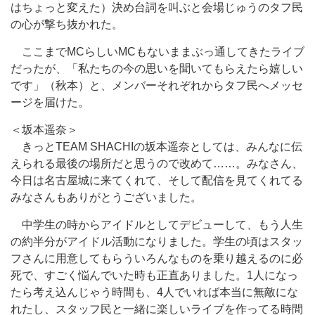
はちょっと変えた）決め台詞を叫ぶと会場じゅうのタフ民
の心が撃ち抜かれた。
ここまでMCらしいMCもないままぶっ通してきたライブ
だったが、「私たちの今の思いを聞いてもらえたら嬉しい
です」（秋本）と、メンバーそれぞれからタフ民へメッセ
ージを届けた。
＜坂本遥奈＞
きっとTEAM SHACHIの坂本遥奈としては、みんなに伝
えられる最後の場所だと思うので改めて……。みなさん、
今日は名古屋城に来てくれて、そして配信を見てくれてる
みなさんもありがとうございました。
中学生の時からアイドルとしてデビューして、もう人生
の約半分がアイドル活動になりました。学生の頃はスタッ
フさんに用意してもらういろんなものを乗り越えるのに必
死で、すごく悩んでいた時も正直ありました。1人になっ
たら考え込んじゃう時間も、4人でいれば本当に無敵にな
れたし、スタッフ民と一緒に楽しいライブを作ってる時間