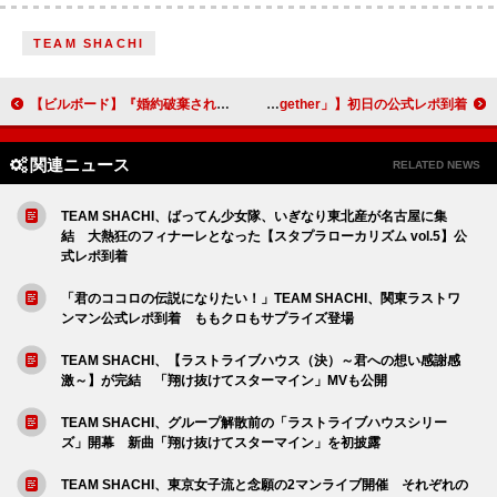
TEAM SHACHI
【ビルボード】『婚約破棄されたりされなかったりですが、不幸令嬢になりました。～ざまぁしなくても幸せです～ アンソロジーコミック』が “Hot Shot Books”首位
MUCC、摩天楼オペラを迎えた【TOUR 2025「Love Together」】初日の公式レポ到着
関連ニュース
RELATED NEWS
TEAM SHACHI、ばってん少女隊、いぎなり東北産が名古屋に集
結 大熱狂のフィナーレとなった【スタプラローカリズム vol.5】公
式レポ到着
「君のココロの伝説になりたい！」TEAM SHACHI、関東ラストワ
ンマン公式レポ到着 ももクロもサプライズ登場
TEAM SHACHI、【ラストライブハウス（決）～君への想い感謝感
激～】が完結 「翔け抜けてスターマイン」MVも公開
TEAM SHACHI、グループ解散前の「ラストライブハウスシリー
ズ」開幕 新曲「翔け抜けてスターマイン」を初披露
TEAM SHACHI、東京女子流と念願の2マンライブ開催 それぞれの