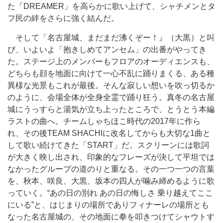
た「DREAMER」を高らかに歌い上げて、シャチメンとタ
フ民の絆をさらに強く結んだ。
そして「名古屋城、まだまだ沸くぞー！』（大黒）と叫
び、いよいよ「抱きしめてアンセム」の出番がやってき
た。ステージ上のメンバーもフロアのオーディエンスも、
どちらも顔を地面に向けて一心不乱に踊りまくる、ある種
異様な光景もこれが最後。そんな寂しい想いを吹っ切るか
のように、会場全体が全身全霊で踊り狂う。真冬の名古屋
城にうっすらと湯気が立ち上ったところで、とうとう本編
ラストの曲へ。チームしゃちほこ時代の2017年に作ら
れ、その後TEAM SHACHIに改名してからも大切な1曲と
して歌い続けてきた「START」だ。スクリーンには歌詞
が大きく映し出され、印象的なフレーズが決して平坦では
なかったグループの道のりと重なる。その一つ一つの言葉
を、秋本、咲良、大黒、坂本の四人が噛み締めるように歌
っていく。“あの日の別れ あの日の悔しさ 乗り越えてここ
にいる”と、はじまりの場所でありフィナーレの場所とも
なった名古屋城の、その地面に拳を叩きつけてシャウトす