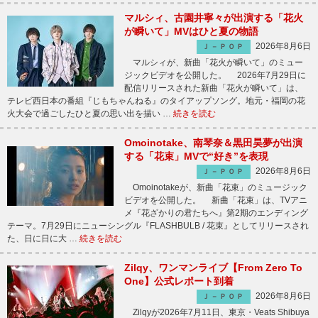
マルシィ、古園井寧々が出演する「花火
が瞬いて」MVはひと夏の物語
2026年8月6日
Ｊ－ＰＯＰ
マルシィが、新曲「花火が瞬いて」のミュー
ジックビデオを公開した。 2026年7月29日に
配信リリースされた新曲「花火が瞬いて」は、
テレビ西日本の番組『じもちゃんねる』のタイアップソング。地元・福岡の花
火大会で過ごしたひと夏の思い出を描い …
続きを読む
Omoinotake、南琴奈＆黒田昊夢が出演
する「花束」MVで“好き”を表現
2026年8月6日
Ｊ－ＰＯＰ
Omoinotakeが、新曲「花束」のミュージック
ビデオを公開した。 新曲「花束」は、TVアニ
メ『花ざかりの君たちへ』第2期のエンディング
テーマ。7月29日にニューシングル『FLASHBULB / 花束』としてリリースされ
た、日に日に大 …
続きを読む
Zilqy、ワンマンライブ【From Zero To
One】公式レポート到着
2026年8月6日
Ｊ－ＰＯＰ
Zilqyが2026年7月11日、東京・Veats Shibuya