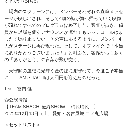
オドが打たれた。
場内のスクリーンには、メンバーそれぞれの直筆メッセ
ージが映し出され、そして4頭の鯱が海へ帰っていく映像
が流れてすべてのプログラムは終了した。客電が点き、係
員から退場を促すアナウンスが流れてもシャチコールはま
ったく鳴り止まない。その声に応えるように、メンバー4
人がステージに再び現れた。そして、オフマイクで「本当
にありがとうございました！」と叫ぶと、客席からも多く
の「ありがとう」の言葉が飛び交う。
天守閣の屋根に光輝く金の鯱に見守れて、今度こそ本当
に、TEAM SHACHIは大団円を迎えたのだった。
Text：宮内 健
◎公演情報
【TEAM SHACHI 最終SHOW ～晴れ晴れ～】
2025年12月13日（土）愛知・名古屋城 二ノ丸広場
＜セットリスト＞