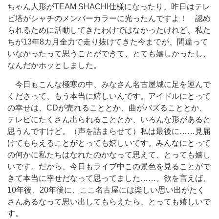
ちゃん人形がTEAM SHACHI仕様になったり、昨日はテレ
ビ塔がシャチのメンバーカラーに光ったんですよ！ 認め
られるために活動してきたわけではなかったけれど、私た
ちが13年8カ月全力で走り抜けてきた今までが、間違って
いなかったって思うことができて、とても嬉しかったし、
なんだかホッとしました。
今日もこんな極寒の中、みなさん名古屋城に足を運んで
くださって、もう本当に嬉しいんです。アイドルにとって
の幸せは、CDが売れることとか、曲がバズることとか、
テレビにたくさん出られることとか、いろんな形があると
思うんですけど。（声を詰まらせて）私は最後に……見届
けてもらえることがとっても嬉しいです。みんなにとって
の何かに私たちはなれたのかなって思えて、とっても嬉し
いです。だから、今日もライブ中この景色を見ることがで
きて本当に幸せだなって思ってました……。欲を言えば、
10年後、20年後に、ここ名古屋には楽しい思い出がたく
さんあるなって思い出してもらえたら、とっても嬉しいで
す。