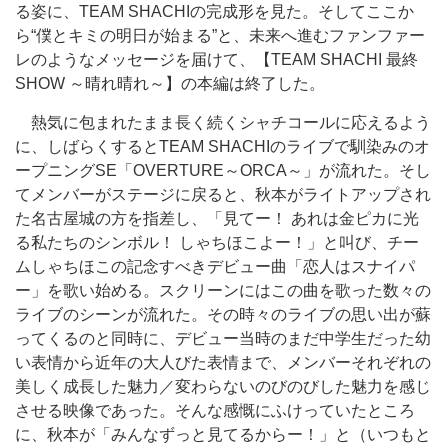
る姿に、TEAM SHACHIの完成形を見た。そしてここか
ら“僕とキミの明日が始まる”と、未来へ進むファンファー
レのようなメッセージを届けて、【TEAM SHACHI 最終
SHOW ～晴れ晴れ～】の本編は終了した。
熱気に包まれたまま長く続くシャチコールに応えるよう
に、しばらくするとTEAM SHACHIのライブで馴染みのオ
ープニングSE「OVERTURE～ORCA～」が流れた。そし
てメンバーがステージに戻ると、秋本がライトアップされ
た名古屋城の方を指差し、「見てー！ あれは金ピカに光
る私たちのシンボル！ しゃちほこよー！」と叫び、チー
ムしゃちほこの記念すべきデビュー曲「恋人はスナイパ
ー」を歌い始める。スクリーンにはこの曲を歌った数々の
ライブのシーンが流れた。その時々のライブの思い出が蘇
ってくるのと同時に、デビュー当時のまだ中学生だった幼
い表情から近年の大人びた表情まで、メンバーそれぞれの
美しく成長した魅力／変わらないのびのびした魅力を感じ
させる映像であった。そんな感慨にふけっていたところ
に、秋本が「みんなずっと見てるからー！」と（いつもと