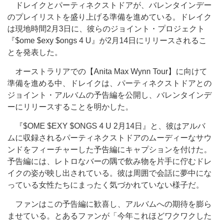
ドレイクとパーティネクストドアが、バレンタインデー
のプレイリストを盛り上げる準備を進めている。ドレイク
は現地時間2月3日に、彼らのジョイント・プロジェクト
『$ome $exy $ongs 4 U』が2月14日にリリースされるこ
とを発表した。
オーストラリアでの【Anita Max Wynn Tour】に向けて
準備を進める中、ドレイクは、パーティネクストドアとの
ジョイント・アルバムの予告編を公開し、バレンタインデ
ーにリリースすることを明かした。
『$OME $EXY $ONGS 4 U 2月14日』と、彼はアルバ
ムに収録されるパーティネクストドアのムーディーなサウ
ンドをフィーチャーした予告編にキャプションを付けた。
予告編には、レトロなバーの隅で飲み物を片手に佇むドレ
イクの姿が映し出されている。彼は周囲で会話に夢中にな
っている女性たちにまったく気づかれていない様子だ。
ファンはこの予告編に
歓喜
し、アルバムへの期待を膨ら
ませている。とあるファンが「今年これほどワクワクした