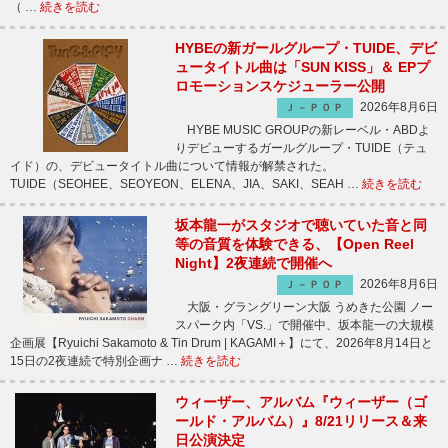
（ …
続きを読む
HYBEの新ガールグループ・TUIDE、デビ
ュータイトル曲は「SUN KISS」＆ EPプ
ロモーションスケジューラー公開
2026年8月6日
Ｊ－ＰＯＰ
HYBE MUSIC GROUPの新レーベル・ABDよ
りデビューするガールグループ・TUIDE（テュ
イド）の、デビュータイトル曲について情報が解禁された。
TUIDE（SEOHEE、SEOYEON、ELENA、JIA、SAKI、SEAH …
続きを読む
坂本龍一がスタジオで聴いていた音と同
等の音質を体験できる、【Open Reel
Night】2夜連続で開催へ
2026年8月6日
Ｊ－ＰＯＰ
大阪・グラングリーン大阪 うめきた公園 ノー
スパーク内「VS.」で開催中、坂本龍一の大規模
企画展【Ryuichi Sakamoto & Tin Drum | KAGAMI＋】にて、2026年8月14日と
15日の2夜連続で特別企画ナ …
続きを読む
ウィーザー、アルバム『ウィーザー（ゴ
ールド・アルバム）』8/21リリース＆来
日公演決定