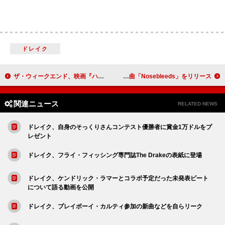
ドレイク
ザ・ウィークエンド、映画『ハリー・アップ・トゥモロー』のファースト・ルック公開 ジェナ・オルテガ＆バリー・コーガンと共演
ドーチー、【グラミー賞】受賞翌日に新曲「Nosebleeds」をリリース
関連ニュース
RELATED NEWS
ドレイク、自身のそっくりさんコンテスト優勝者に賞金1万ドルをプ
レゼント
ドレイク、フライ・フィッシング専門誌The Drakeの表紙に登場
ドレイク、ケンドリック・ラマーとコラボ予定だった未発表ビート
について語る動画を公開
ドレイク、プレイボーイ・カルティ参加の新曲などを自らリーク