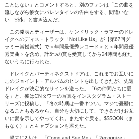
ことはない」とコメントすると、別のファンは「この曲を
流しながら彼女にバレンタインの告白をする、間違いな
い $$$」と書き込んだ。
この発表とティーザーは、ケンドリック・ラマーのドレ
イクへのディス・トラック「Not Like Us」が【第67回グ
ラミー賞授賞式】で＜年間最優秀レコード＞と＜年間最優
秀楽曲＞を含め、計5つの賞を受賞してから24時間も経た
ないうちに行われた。
ドレイクとパーティネクストドアは、これまでお互いに
このジョイント・アルバムのヒントを出してきたが、先週
ドレイクが決定的なサインを送った。「6の仲間たちに愛
を」と、彼はCNタワーの写真をインスタグラム・ストー
リーズに投稿し、「冬の時期は一番キツい。マジで憂鬱に
なることもあるから、自分を大切にして、できるだけお互
いに愛を示してやってくれ。またすぐ戻る。$$$OON（ま
もなく）」とキャプションを添えた。
過去に2人は、「Come and See Me」「Recognize」