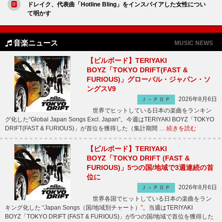
ドレイク、代表曲「Hotline Bling」をインスパイアした女性につい
て明かす
音楽ニュース
MUSIC NEWS
【ビルボード】TERIYAKI
BOYZ「TOKYO DRIFT(FAST &
FURIOUS)」グローバル・ジャパン・ソ
ングスV9
2026年8月6日
Ｊ－ＰＯＰ
世界でヒットしている日本の楽曲をランキン
グ化した“Global Japan Songs Excl. Japan”。今週はTERIYAKI BOYZ「TOKYO
DRIFT(FAST & FURIOUS)」が首位を獲得した（集計期間 …
続きを読む
【ビルボード】TERIYAKI
BOYZ「TOKYO DRIFT (FAST &
FURIOUS)」5つの国/地域で3週連続の首
位に
2026年8月6日
Ｊ－ＰＯＰ
世界各国でヒットしている日本の楽曲をラン
キング化した “Japan Songs（国/地域別チャート）”。当週はTERIYAKI
BOYZ「TOKYO DRIFT (FAST & FURIOUS)」が5つの国/地域で首位を獲得した