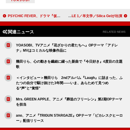
YOASOBI
PSYCHIC FEVER、ドラマ『仮面の忍者 赤影』2ndシーズンのOPテーマ担当
Tempalayによる対バンイベント、くるり／Bialystocks／PEOPLE 1／羊文学／Silica Gelが出演
関連ニュース
RELATED NEWS
YOASOBI、TVアニメ『花ざかりの君たちへ』OPテーマ「アドレ
ナ」MVはコミカルな映像作品に
幾田りら、心の動きを繊細に綴った新曲で『今日好き』4度目の主題
歌
＜インタビュー＞幾田りら 2ndアルバム『Laugh』に詰まった、ふ
たつの自分で駆け抜けた3年間――いま、あらためて見つめ
る“声”と“覚悟”
Mrs. GREEN APPLE、アニメ『葬送のフリーレン』第2期OPテーマ
を担当
ano、アニメ『TRIGUN STARGAZE』OPテーマ「ピカレスクヒーロ
ー」配信リリース