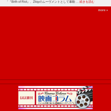
「『Birth of Riot』、Zilqyのムーヴメントとして暴動 …
続きを読む
more »