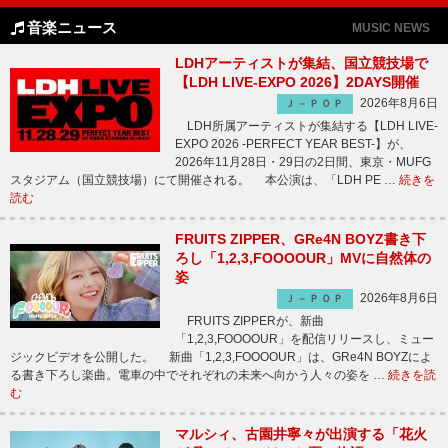
音楽ニュース
MUSIC NEWS
LDHアーティストが集結、国立競技場で
【LDH LIVE-EXPO 2026】2DAYS開催
2026年8月6日
Ｊ－ＰＯＰ
LDH所属アーティストが集結する【LDH LIVE-
EXPO 2026 -PERFECT YEAR BEST-】が、
2026年11月28日・29日の2日間、東京・MUFG
スタジアム（国立競技場）にて開催される。 本公演は、「LDH PE …
続きを
読む
FRUITS ZIPPER、GRe4N BOYZ書き下
ろし「1,2,3,FOOOOUR」MVに自然体の
姿
2026年8月6日
Ｊ－ＰＯＰ
FRUITS ZIPPERが、新曲
「1,2,3,FOOOOUR」を配信リリースし、ミュー
ジックビデオを公開した。 新曲「1,2,3,FOOOOUR」は、GRe4N BOYZによ
る書き下ろし楽曲。電車の中でそれぞれの未来へ向かう人々の姿を …
続きを読
む
マルシィ、古園井寧々が出演する「花火