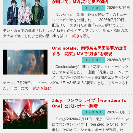
が瞬いて」MVはひと夏の物語
2026年8月6日
Ｊ－ＰＯＰ
マルシィが、新曲「花火が瞬いて」のミュー
ジックビデオを公開した。 2026年7月29日に
配信リリースされた新曲「花火が瞬いて」は、
テレビ西日本の番組『じもちゃんねる』のタイアップソング。地元・福岡の花
火大会で過ごしたひと夏の思い出を描い …
続きを読む
Omoinotake、南琴奈＆黒田昊夢が出演
する「花束」MVで“好き”を表現
2026年8月6日
Ｊ－ＰＯＰ
Omoinotakeが、新曲「花束」のミュージック
ビデオを公開した。 新曲「花束」は、TVアニ
メ『花ざかりの君たちへ』第2期のエンディング
テーマ。7月29日にニューシングル『FLASHBULB / 花束』としてリリースされ
た、日に日に大 …
続きを読む
Zilqy、ワンマンライブ【From Zero To
One】公式レポート到着
2026年8月6日
Ｊ－ＰＯＰ
Zilqyが2026年7月11日、東京・Veats Shibuya
にてワンマンライブ【From Zero To One】を開
催し、そのオフィシャルレポートが到着した。