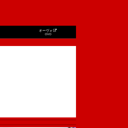
オーヴォ
OVO