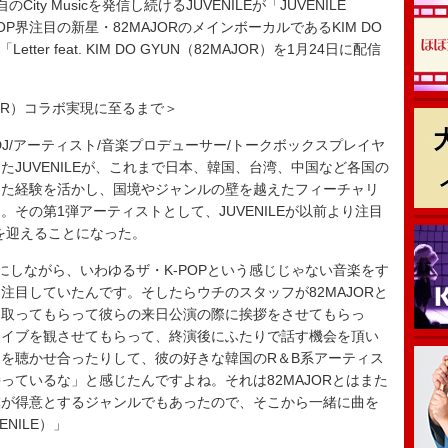
ity Musicを発信し続けるJUVENILEが「JUVENILE
、K-POP界注目の新星・82MAJORのメインボーカルであるKIM DO
er feat. KIM DO GYUN（82MAJOR）を1月24日に配信
2MAJOR）コラボ実現に至るまで＞
t」とは、DJ/アーティスト/音楽プロデューサー/トークボックスプレイヤ
JUVENILEが、これまで日本、韓国、台湾、中国など各国の
きた経験を活かし、国境やジャンルの壁を越えたフィーチャリ
その第1弾アーティストとして、JUVENILEが以前より注目
R）を迎えることになった。
にしながら、いわゆるザ・K-POPという感じじゃない音楽をす
注目していたんです。そしたらウチのスタッフが82MAJORと
を取ってもらって彼らの来日公演の際に挨拶をさせてもらっ
ライブを観させてもらって、終演後にふたりで話す機会を頂い
を聴かせ合ったりして、彼の好きな韓国のR＆B系アーティス
っているな」と感じたんですよね。それは82MAJORとはまた
僕が得意とするジャンルでもあったので、そこから一緒に曲を
NILE）」