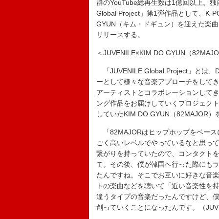
群のYouTube総再生数は1億回以上。独自のC
Global Project」第1弾作品として
GYUN（キム・ドギュン）を迎えた楽曲「Lett
リリースする。
＜JUVENILE×KIM DO GYUN（8
「JUVENILE Global Projec
ーとして様々な音楽アプローチをしてきた
アーティストとコラボレーションして
ング作品をお届けしていくプロジェクト。
していたKIM DO GYUN（82MAJO
「82MAJORはヒップホップをベース
ごく高いレベルでやっているなと思って
繋がりを持っていたので、コンタクト
て。その後、僕が韓国へ行った際にも
たんですね。そこでお互いに好きな音楽
トの楽曲などを聴いて「近い音楽性を持
違うタイプの音楽だったんですけど、
創っていくことになったんです。（JUVE