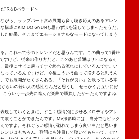
んだ”R＆Bバラード＞
ながら、ラップパート含め展開も多く聴き応えのあるアレン
構成にKIM DO GYUNも思わず涙を流してしまったそうだ。
識した結果、そこまでエモーショナルなモードになってしまう
る。これって今のトレンドだと思うんです。この曲って1番終
んですけど、従来の作り方だと、このあと普通はサビになるん
て、最後にサビに戻ってすぐ終わる流れにしているんです。い
になっているんですけど、今後こういう曲って増えると思うん
て、でも展開がたくさんある。「それが良い」と歌っている本
歳ぐらいの若い人の感性なんだと思うし、せっかくお互いに好
なら、こういう一歩先に進んだ楽曲で勝負したかったんですよね。
表現していくときに、すごく感情的にさせるメロディやアレ
て歌うことができたんです。MV撮影時には、自分でもビック
たんですよ。それぐらい感情が溢れてしまう良い曲だと思いま
アレンジはもちろん、歌詞にも注目して聴いてもらって、ぜひ