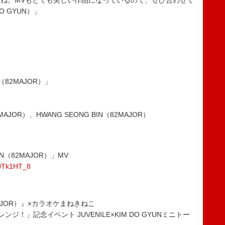
ね。MVもとても美しい作品になっているので、ぜひ合わせて
 GYUN）」
YUN（82MAJOR）」
MAJOR）、HWANG SEONG BIN（82MAJOR）
 GYUN（82MAJOR）」MV
80Tk1HT_8
N（82MAJOR）』×カラオケまねきねこ
ンジ！」記念イベント JUVENILE×KIM DO GYUNミニトー