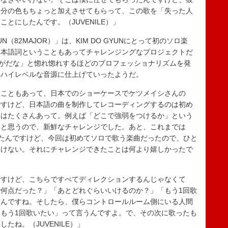
自分の色もちょっと加えさせてもらって、この歌を「失った人
とにしたんです。（JUVENILE）」
 GYUN（82MAJOR）」は、KIM DO GYUNにとって初のソロ楽
日本語詞ということもあってチャレンジングなプロジェクトだ
さすがだな」と惚れ惚れするほどのプロフェッショナリズムを発
にハイレベルな音源に仕上げていったようだ。
こともあって、日本でのショーケースでケツメイシさんの
ですけど、日本語の曲を制作してレコーディングするのは初め
ろはたくさんあって。例えば「どこで強弱をつけるか」という
ると思うので、新鮮なチャレンジでした。あと、これまでは
てきたんですけど、今回は初めてソロで歌う楽曲だったので、ひと
いけない。それにチャレンジできたことは何より嬉しかったで
すけど、こちらですべてディレクションするんじゃなくて
何点だった？」「あとどれぐらいいけるのか？」「もう1回歌
たんですね。そしたら、僕らコントロールルーム側にいる人間
もう1回歌いたい」って言うんですよ。で、その次に歌ったも
たね。（JUVENILE）」