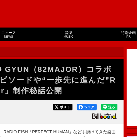
ニュース
音楽
特別企画
NEWS
MUSIC
PR
DO GYUN（82MAJOR）コラボ
ピソードや“一歩先に進んだ”R
er」制作秘話公開
ポスト
シェア
送る
を掲げ、RADIO FISH「PERFECT HUMAN」など手掛けてきた楽曲