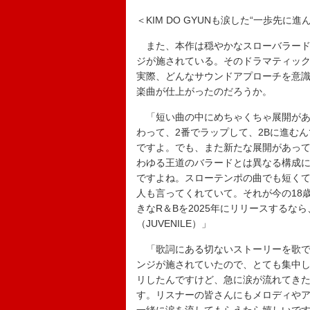
＜KIM DO GYUNも涙した“一歩先に進
また、本作は穏やかなスローバラード
ジが施されている。そのドラマティックな
実際、どんなサウンドアプローチを意
楽曲が仕上がったのだろうか。
「短い曲の中にめちゃくちゃ展開があ
わって、2番でラップして、2Bに進む
ですよ。でも、また新たな展開があっ
わゆる王道のバラードとは異なる構成
ですよね。スローテンポの曲でも短く
人も言ってくれていて。それが今の18
きなR＆Bを2025年にリリースする
（JUVENILE）」
「歌詞にある切ないストーリーを歌で
ンジが施されていたので、とても集中し
リしたんですけど、急に涙が流れてき
す。リスナーの皆さんにもメロディや