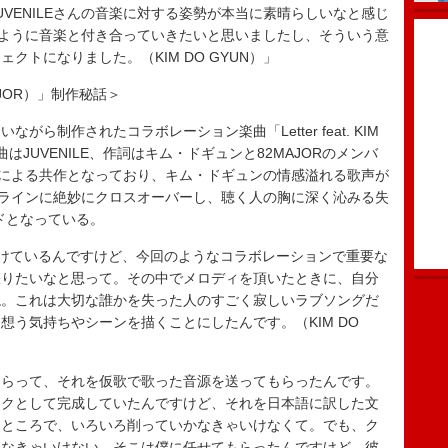
VENILEさんの音楽に対する姿勢が本当に素晴らしいなと感じ
んのように音楽と付き合っていきたいと思いましたし、そういう意
クトになりました。（KIM DO GYUN）」
82MAJOR）」制作秘話＞
制作されたコラボレーション楽曲「Letter feat. KIM
編曲はJUVENILE、作詞はキム・ドギュンと82MAJORのメンバ
LEによる共作となっており、キム・ドギュンの情感溢れる歌声が
ディラインに絶妙にクロスオーバーし、聴く人の胸に深く沁みる失
ドとなっている。
掛けているんですけど、今回のようなコラボレーションで重要な
張りたいなと思って。その中でメロディを頂いたときに、自分
ね。これは大切な誰かを失った人のすごく寂しいラブソングだ
想う気持ちやシーンを描くことにしたんです。（KIM DO
らって、それを仮歌で歌った音源を送ってもらったんです。
ックとして完成していたんですけど、それを日本語に訳した文
うところで、いろいろ削っていかなきゃいけなくて。でも、ク
さなきゃいけない。そこは僕に任せてもらったんですけど、彼