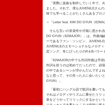
「実際に楽曲を制作していく中で、JU
ました。それで、僕もJUVENILEさ
味でも学べることがたくさんあるプロジェ
＜「Letter feat. KIM DO GYUN（
そんな互いの音楽性や才能に惹かれ合いながら
DO GYUN（82MAJOR）」は、作曲/
ーであるファン・ソンビン、JUVENI
JUVENILEのエモーショナルなメロ
恋ソング。冬にぴったりのR＆Bバラー
「82MAJORの中でも作詞作曲は手
作詞を担うのは初めてだったので、頑
の中であるシーンが浮かんだんですよ
なと思って、その失った人に会いたいと
GYUN）」
「最初にハングル語で歌詞を書いても
それはメロディやリズムに乗せたリリ
章をどうやってリリックにするかとい
リティカルで大事なところは絶対に残