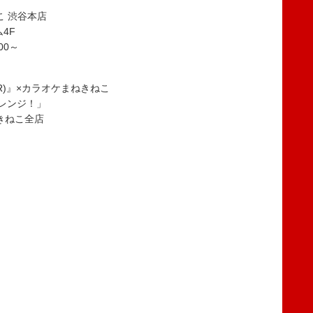
こ 渋谷本店
4F
:00～
2MAJOR)』×カラオケまねきねこ
ャレンジ！」
ねきねこ全店