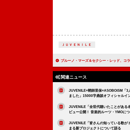
ＪＵＶＥＮＩＬＥ
ブルーノ・マーズ＆セクシー・レッド、コラボ曲「Fat Juicy & Wet」公開 MVにレディ
関連ニュース
JUVENILE×鞘師里保×ASOBOi
ました」15000字鼎談オフィシャルイ
JUVENILE「全世代聴いたことがある名
ビュー公開！ 音楽的ルーツ・YMOに
JUVENILE「皆さんの知っている
まる新プロジェクトについて語る