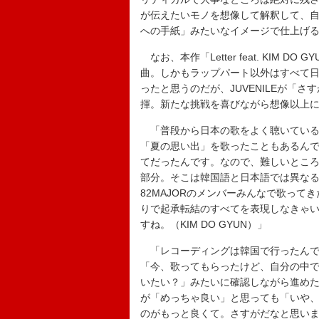
が伝えたいモノを想像して解釈して、
への手紙」みたいなイメージで仕上げるこ
なお、本作「Letter feat. KIM DO
曲。しかもラップパート以外はすべて
ったと思うのだが、JUVENILEが「
揮。新たな挑戦を喜びながら想像以上
「普段から日本の歌をよく聴いている
「夏の思い出」を歌ったこともあるん
てだったんです。なので、難しいとこ
部分。そこは韓国語と日本語では異な
82MAJORのメンバーみんなで歌っ
りで起承転結のすべてを表現しなきゃ
すね。（KIM DO GYUN）」
「レコーディングは韓国で行ったんで
「今、歌ってもらったけど、自分の中で
いたい？」みたいに確認しながら進め
が「めっちゃ良い」と思っても「いや、
のがもっと良くて。さすがだなと思いまし