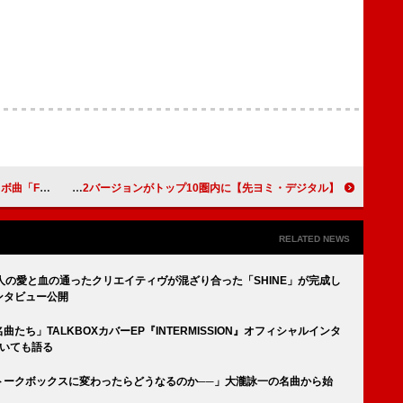
ー・ガガ＆ロゼも出演
【先ヨミ・デジタル】米津玄師「Plazma」DLソング首位独走中 ミセス「ダーリン」2バージョンがトップ10圏内に
RELATED NEWS
SM「3人の愛と血の通ったクリエイティヴが混ざり合った「SHINE」が完成し
ンタビュー公開
曲たち」TALKBOXカバーEP『INTERMISSION』オフィシャルインタ
ついても語る
歌がトークボックスに変わったらどうなるのか──」大瀧詠一の名曲から始