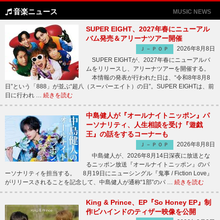
音楽ニュース
MUSIC NEWS
SUPER EIGHT、2027年春にニューアル
バム発売＆アリーナツアー開催
2026年8月8日
Ｊ－ＰＯＰ
SUPER EIGHTが、2027年春にニューアルバ
ムをリリースし、アリーナツアーを開催する。
本情報の発表が行われた日は、“令和8年8月8
日”という「888」が並ぶ“超八（スーパーエイト）の日”。SUPER EIGHTは、前
日に行われ …
続きを読む
中島健人が『オールナイトニッポン』パ
ーソナリティ、人生相談を受け『遊戯
王』の話をするコーナーも
2026年8月8日
Ｊ－ＰＯＰ
中島健人が、2026年8月14日深夜に放送とな
るニッポン放送『オールナイトニッポン』のパ
ーソナリティを担当する。 8月19日にニューシングル『鬼事 / Fiction Love』
がリリースされることを記念して、中島健人が通称“1部”のパ …
続きを読む
King & Prince、EP『So Honey EP』制
作ビハインドのティザー映像を公開