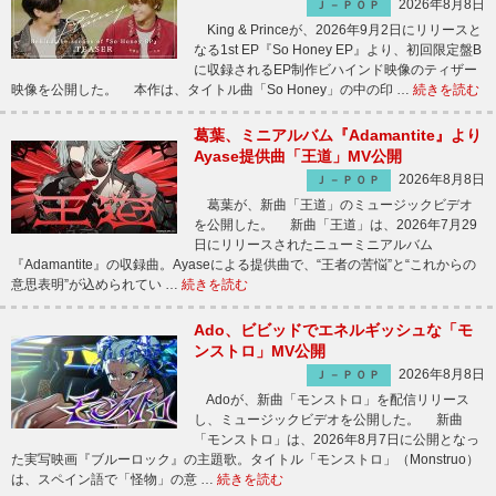
2026年8月8日
Ｊ－ＰＯＰ
King & Princeが、2026年9月2日にリリースと
なる1st EP『So Honey EP』より、初回限定盤B
に収録されるEP制作ビハインド映像のティザー
映像を公開した。 本作は、タイトル曲「So Honey」の中の印 …
続きを読む
葛葉、ミニアルバム『Adamantite』より
Ayase提供曲「王道」MV公開
2026年8月8日
Ｊ－ＰＯＰ
葛葉が、新曲「王道」のミュージックビデオ
を公開した。 新曲「王道」は、2026年7月29
日にリリースされたニューミニアルバム
『Adamantite』の収録曲。Ayaseによる提供曲で、“王者の苦悩”と“これからの
意思表明”が込められてい …
続きを読む
Ado、ビビッドでエネルギッシュな「モ
ンストロ」MV公開
2026年8月8日
Ｊ－ＰＯＰ
Adoが、新曲「モンストロ」を配信リリース
し、ミュージックビデオを公開した。 新曲
「モンストロ」は、2026年8月7日に公開となっ
た実写映画『ブルーロック』の主題歌。タイトル「モンストロ」（Monstruo）
は、スペイン語で「怪物」の意 …
続きを読む