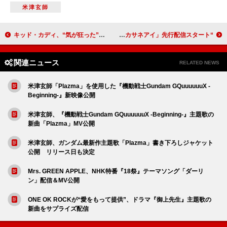
米津玄師
キッド・カディ、“気が狂った”ファンによる自宅侵入についてのジョークに苦言「全然面白いことではない」
“カリスマギャルシンガー”Soala、1/29にEP『Bluem』配信発表 新曲「カサネアイ」先行配信スタート
関連ニュース
RELATED NEWS
米津玄師「Plazma」を使用した『機動戦士Gundam GQuuuuuuX -
Beginning-』新映像公開
米津玄師、『機動戦士Gundam GQuuuuuuX -Beginning-』主題歌の
新曲「Plazma」MV公開
米津玄師、ガンダム最新作主題歌「Plazma」書き下ろしジャケット
公開 リリース日も決定
Mrs. GREEN APPLE、NHK特番『18祭』テーマソング「ダーリ
ン」配信＆MV公開
ONE OK ROCKが“愛をもって提供”、ドラマ『御上先生』主題歌の
新曲をサプライズ配信