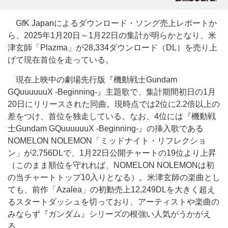
GfK Japanによるダウンロード・ソング売上レポートか
ら、2025年1月20日～1月22日の集計が明らかとなり、米
津玄師「Plazma」が28,334ダウンロード（DL）を売り上
げて現在首位を走っている。
現在上映中の劇場先行版『機動戦士Gundam
GQuuuuuuX -Beginning-』主題歌で、集計期間初日の1月
20日にリリースされた同曲。現時点では2位に2.2倍以上の
差をつけ、首位を独走している。なお、4位には『機動戦
士Gundam GQuuuuuuX -Beginning-』の挿入歌である
NOMELON NOLEMON「ミッドナイト・リフレクショ
ン」が2,756DLで、1月22日公開チャートの19位より上昇
（このまま順位を守れれば、NOMELON NOLEMONは初
の当チャートトップ10入りとなる）。米津玄師の楽曲とし
ても、前作「Azalea」の初動売上12,249DLを大きく超え
るスタートダッシュを切っており、アーティストや楽曲の
みならず『ガンダム』シリーズの根強い人気がうかがえ
る。