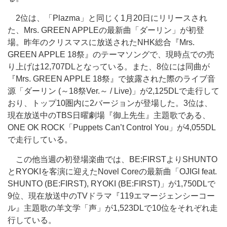
2位は、「Plazma」と同じく1月20日にリリースされ
た、Mrs. GREEN APPLEの最新曲「ダーリン」が初登
場。昨年のクリスマスに放送されたNHK総合『Mrs.
GREEN APPLE 18祭』のテーマソングで、現時点での売
り上げは12,707DLとなっている。また、8位には同曲が
『Mrs. GREEN APPLE 18祭』で披露された際のライブ音
源「ダーリン (～18祭Ver.～ / Live)」が2,125DLで走行して
おり、トップ10圏内に2バージョンが登場した。3位は、
現在放送中のTBS日曜劇場『御上先生』主題歌である、
ONE OK ROCK「Puppets Can’t Control You」が4,055DL
で走行している。
この他当週の初登場楽曲では、BE:FIRSTよりSHUNTO
とRYOKIを客演に迎えたNovel Coreの最新曲「OJIGI feat.
SHUNTO (BE:FIRST), RYOKI (BE:FIRST)」が1,750DLで
9位、現在放送中のTVドラマ『119エマージェンシーコー
ル』主題歌の羊文学「声」が1,523DLで10位をそれぞれ走
行している。