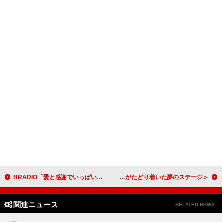
BRADIO「愛と感謝でいっぱいです」、結成15周年イヤー幕開けを飾ったワンマン【FUNKY SET】レポート到着
＜ライブレポート＞Shiggy Jr.がビルボードライブでセッション 大人になった4人がたどり着いた夢のステージ
関連ニュース
RELATED NEWS