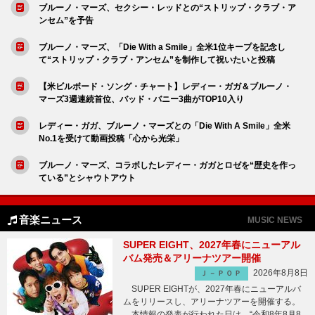
ブルーノ・マーズ、セクシー・レッドとの“ストリップ・クラブ・ア
ンセム”を予告
ブルーノ・マーズ、「Die With a Smile」全米1位キープを記念し
て“ストリップ・クラブ・アンセム”を制作して祝いたいと投稿
【米ビルボード・ソング・チャート】レディー・ガガ＆ブルーノ・
マーズ3週連続首位、バッド・バニー3曲がTOP10入り
レディー・ガガ、ブルーノ・マーズとの「Die With A Smile」全米
No.1を受けて動画投稿「心から光栄」
ブルーノ・マーズ、コラボしたレディー・ガガとロゼを“歴史を作っ
ている”とシャウトアウト
音楽ニュース
MUSIC NEWS
SUPER EIGHT、2027年春にニューアル
バム発売＆アリーナツアー開催
2026年8月8日
Ｊ－ＰＯＰ
SUPER EIGHTが、2027年春にニューアルバ
ムをリリースし、アリーナツアーを開催する。
本情報の発表が行われた日は、“令和8年8月8