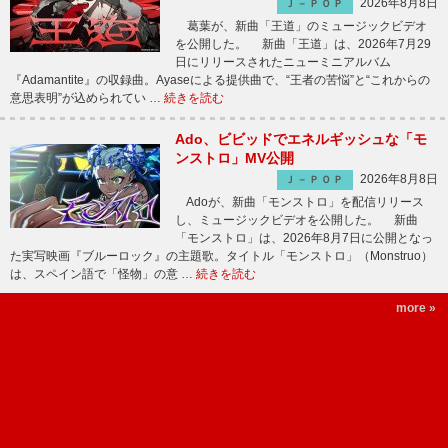
2026年8月8日
Ｊ－ＰＯＰ
葛葉が、新曲「王道」のミュージックビデオ
を公開した。 新曲「王道」は、2026年7月29
日にリリースされたニューミニアルバム
『Adamantite』の収録曲。Ayaseによる提供曲で、“王者の苦悩”と“これからの
意思表明”が込められてい …
続きを読む
Ado、ビビッドでエネルギッシュな「モ
ンストロ」MV公開
2026年8月8日
Ｊ－ＰＯＰ
Adoが、新曲「モンストロ」を配信リリース
し、ミュージックビデオを公開した。 新曲
「モンストロ」は、2026年8月7日に公開となっ
た実写映画『ブルーロック』の主題歌。タイトル「モンストロ」（Monstruo）
は、スペイン語で「怪物」の意 …
続きを読む
more »