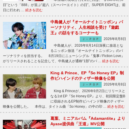
日”という「888」が並ぶ“超八（スーパーエイト）の日”。SUPER EIGHTは、前
日に行われ …
続きを読む
中島健人が『オールナイトニッポン』パ
ーソナリティ、人生相談を受け『遊戯
王』の話をするコーナーも
2026年8月8日
Ｊ－ＰＯＰ
中島健人が、2026年8月14日深夜に放送とな
るニッポン放送『オールナイトニッポン』のパ
ーソナリティを担当する。 8月19日にニューシングル『鬼事 / Fiction Love』
がリリースされることを記念して、中島健人が通称“1部”のパ …
続きを読む
King & Prince、EP『So Honey EP』制
作ビハインドのティザー映像を公開
2026年8月8日
Ｊ－ＰＯＰ
King & Princeが、2026年9月2日にリリースと
なる1st EP『So Honey EP』より、初回限定盤B
に収録されるEP制作ビハインド映像のティザー
映像を公開した。 本作は、タイトル曲「So Honey」の中の印 …
続きを読む
葛葉、ミニアルバム『Adamantite』より
Ayase提供曲「王道」MV公開