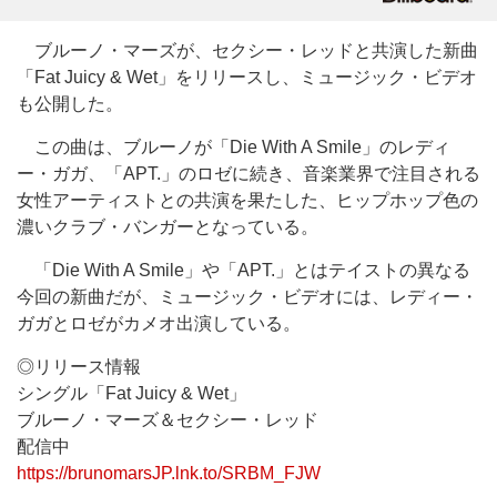
ブルーノ・マーズが、セクシー・レッドと共演した新曲
「Fat Juicy & Wet」をリリースし、ミュージック・ビデオ
も公開した。
この曲は、ブルーノが「Die With A Smile」のレディ
ー・ガガ、「APT.」のロゼに続き、音楽業界で注目される
女性アーティストとの共演を果たした、ヒップホップ色の
濃いクラブ・バンガーとなっている。
「Die With A Smile」や「APT.」とはテイストの異なる
今回の新曲だが、ミュージック・ビデオには、レディー・
ガガとロゼがカメオ出演している。
◎リリース情報
シングル「Fat Juicy & Wet」
ブルーノ・マーズ＆セクシー・レッド
配信中
https://brunomarsJP.lnk.to/SRBM_FJW