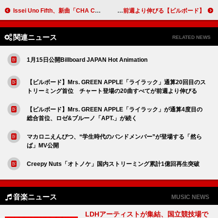
Issei Uno Fifth、新曲「CHA CHA 愛」をリリース
【ビルボード】Mrs. GREEN APPLE「ライラック」通算20回目のストリーミング首位 チャート登場の20曲すべてが前週より伸びる
関連ニュース
RELATED NEWS
1月15日公開Billboard JAPAN Hot Animation
【ビルボード】Mrs. GREEN APPLE「ライラック」通算20回目のス
トリーミング首位 チャート登場の20曲すべてが前週より伸びる
【ビルボード】Mrs. GREEN APPLE「ライラック」が通算4度目の
総合首位、ロゼ&ブルーノ「APT.」が続く
マカロニえんぴつ、“学生時代のバンドメンバー”が登場する「然ら
ば」MV公開
Creepy Nuts「オトノケ」国内ストリーミング累計1億回再生突破
音楽ニュース
MUSIC NEWS
LDHアーティストが集結、国立競技場で