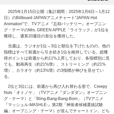
2025年1月15日公開（集計期間：2025年1月6日～1月12
日）のBillboard JAPANアニメチャート“JAPAN Hot
Animation”で、TVアニメ『忘却バッテリー』オープニン
グ・テーマのMrs. GREEN APPLE「ライラック」が1位を
獲得し、通算20週目の首位を獲得した。
当週は、ラジオが1位→3位と順位を下げたものの、他の
指標はすべて前週から引き続き1位を維持している。総獲
得ポイントは前週から約11%上昇しており、各指標別に見
ても、動画再生（約21%増）、ストリーミング（約21%
増）、カラオケ（約13%増）の3指標が伸びを見せてい
る。
2位と3位には、前週から再び入れ替わる形で、Creepy
Nuts「オトノケ」（TVアニメ『ダンダダン』オープニン
グ・テーマ）と「Bling-Bang-Bang-Born」（TVアニメ
『マッシュル-MASHLE-』第2期「神覚者候補選抜試験
編」オープニング・テーマ）が並んでチャートイン。どち