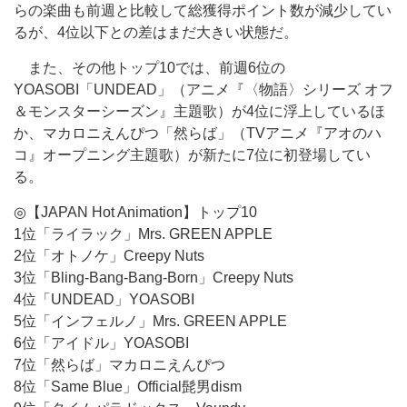
らの楽曲も前週と比較して総獲得ポイント数が減少してい
るが、4位以下との差はまだ大きい状態だ。
また、その他トップ10では、前週6位の
YOASOBI「UNDEAD」（アニメ『〈物語〉シリーズ オフ
＆モンスターシーズン』主題歌）が4位に浮上しているほ
か、マカロニえんぴつ「然らば」（TVアニメ『アオのハ
コ』オープニング主題歌）が新たに7位に初登場してい
る。
◎【JAPAN Hot Animation】トップ10
1位「ライラック」Mrs. GREEN APPLE
2位「オトノケ」Creepy Nuts
3位「Bling-Bang-Bang-Born」Creepy Nuts
4位「UNDEAD」YOASOBI
5位「インフェルノ」Mrs. GREEN APPLE
6位「アイドル」YOASOBI
7位「然らば」マカロニえんぴつ
8位「Same Blue」Official髭男dism