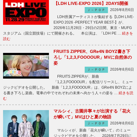
【LDH LIVE-EXPO 2026】2DAYS開催
2026年8月6日
Ｊ－ＰＯＰ
LDH所属アーティストが集結する【LDH LIVE-
EXPO 2026 -PERFECT YEAR BEST-】が、
2026年11月28日・29日の2日間、東京・MUFG
スタジアム（国立競技場）にて開催される。 本公演は、「LDH PE …
続きを
読む
FRUITS ZIPPER、GRe4N BOYZ書き下
ろし「1,2,3,FOOOOUR」MVに自然体の
姿
2026年8月6日
Ｊ－ＰＯＰ
FRUITS ZIPPERが、新曲
「1,2,3,FOOOOUR」を配信リリースし、ミュー
ジックビデオを公開した。 新曲「1,2,3,FOOOOUR」は、GRe4N BOYZによ
る書き下ろし楽曲。電車の中でそれぞれの未来へ向かう人々の姿を …
続きを読
む
マルシィ、古園井寧々が出演する「花火
が瞬いて」MVはひと夏の物語
2026年8月6日
Ｊ－ＰＯＰ
マルシィが、新曲「花火が瞬いて」のミュー
ジックビデオを公開した。 2026年7月29日に