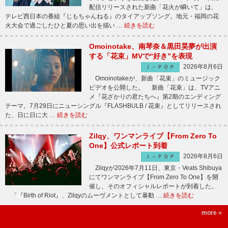
配信リリースされた新曲「花火が瞬いて」は、
テレビ西日本の番組『じもちゃんねる』のタイアップソング。地元・福岡の花
火大会で過ごしたひと夏の思い出を描い …
続きを読む
Omoinotake、南琴奈＆黒田昊夢が出演
する「花束」MVで“好き”を表現
2026年8月6日
Ｊ－ＰＯＰ
Omoinotakeが、新曲「花束」のミュージック
ビデオを公開した。 新曲「花束」は、TVアニ
メ『花ざかりの君たちへ』第2期のエンディング
テーマ。7月29日にニューシングル『FLASHBULB / 花束』としてリリースされ
た、日に日に大 …
続きを読む
Zilqy、ワンマンライブ【From Zero To
One】公式レポート到着
2026年8月6日
Ｊ－ＰＯＰ
Zilqyが2026年7月11日、東京・Veats Shibuya
にてワンマンライブ【From Zero To One】を開
催し、そのオフィシャルレポートが到着した。
「『Birth of Riot』、Zilqyのムーヴメントとして暴動 …
続きを読む
more »