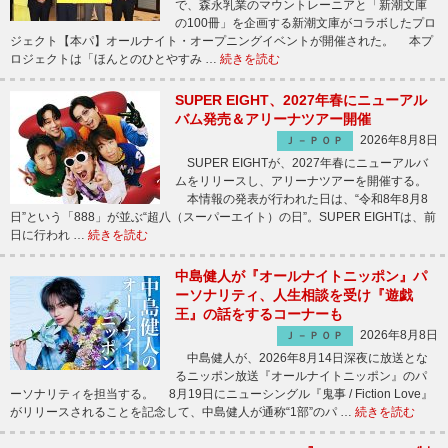
で、森永乳業のマウントレーニアと「新潮文庫
の100冊」を企画する新潮文庫がコラボしたプロ
ジェクト【本パ】オールナイト・オープニングイベントが開催された。 本プ
ロジェクトは「ほんとのひとやすみ …
続きを読む
SUPER EIGHT、2027年春にニューアル
バム発売＆アリーナツアー開催
2026年8月8日
Ｊ－ＰＯＰ
SUPER EIGHTが、2027年春にニューアルバ
ムをリリースし、アリーナツアーを開催する。
本情報の発表が行われた日は、“令和8年8月8
日”という「888」が並ぶ“超八（スーパーエイト）の日”。SUPER EIGHTは、前
日に行われ …
続きを読む
中島健人が『オールナイトニッポン』パ
ーソナリティ、人生相談を受け『遊戯
王』の話をするコーナーも
2026年8月8日
Ｊ－ＰＯＰ
中島健人が、2026年8月14日深夜に放送とな
るニッポン放送『オールナイトニッポン』のパ
ーソナリティを担当する。 8月19日にニューシングル『鬼事 / Fiction Love』
がリリースされることを記念して、中島健人が通称“1部”のパ …
続きを読む