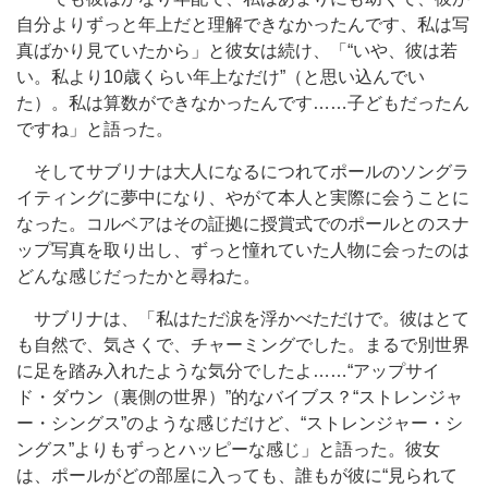
自分よりずっと年上だと理解できなかったんです、私は写
真ばかり見ていたから」と彼女は続け、「“いや、彼は若
い。私より10歳くらい年上なだけ”（と思い込んでい
た）。私は算数ができなかったんです……子どもだったん
ですね」と語った。
そしてサブリナは大人になるにつれてポールのソングラ
イティングに夢中になり、やがて本人と実際に会うことに
なった。コルベアはその証拠に授賞式でのポールとのスナ
ップ写真を取り出し、ずっと憧れていた人物に会ったのは
どんな感じだったかと尋ねた。
サブリナは、「私はただ涙を浮かべただけで。彼はとて
も自然で、気さくで、チャーミングでした。まるで別世界
に足を踏み入れたような気分でしたよ……“アップサイ
ド・ダウン（裏側の世界）”的なバイブス？“ストレンジャ
ー・シングス”のような感じだけど、“ストレンジャー・シ
ングス”よりもずっとハッピーな感じ」と語った。彼女
は、ポールがどの部屋に入っても、誰もが彼に“見られて