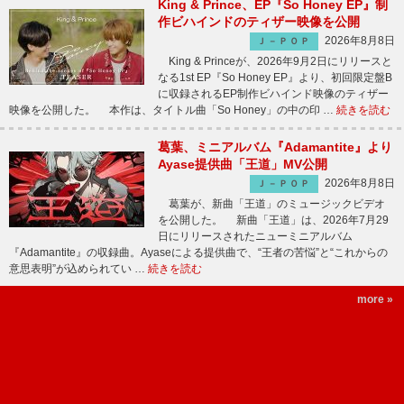
King & Prince、EP『So Honey EP』制
作ビハインドのティザー映像を公開
2026年8月8日
Ｊ－ＰＯＰ
King & Princeが、2026年9月2日にリリースと
なる1st EP『So Honey EP』より、初回限定盤B
に収録されるEP制作ビハインド映像のティザー
映像を公開した。 本作は、タイトル曲「So Honey」の中の印 …
続きを読む
葛葉、ミニアルバム『Adamantite』より
Ayase提供曲「王道」MV公開
2026年8月8日
Ｊ－ＰＯＰ
葛葉が、新曲「王道」のミュージックビデオ
を公開した。 新曲「王道」は、2026年7月29
日にリリースされたニューミニアルバム
『Adamantite』の収録曲。Ayaseによる提供曲で、“王者の苦悩”と“これからの
意思表明”が込められてい …
続きを読む
more »