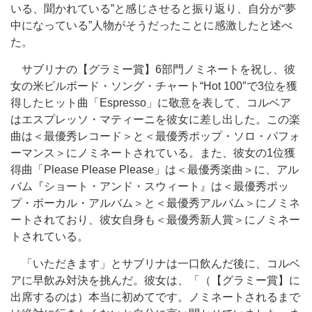
いる、聞かれている”と感じさせると振り返り、自分が“夢
中になっている”人物がそうだったことに感激したと述べ
た。
サブリナの【グラミー賞】6部門ノミネートを祝し、彼
女の米ビルボード・ソング・チャート“Hot 100″で3位を獲
得したヒット曲「Espresso」に敬意を表して、コルベア
はエスプレッソ・マティーニを彼女に差し出した。この楽
曲は＜最優秀レコード＞と＜最優秀ポップ・ソロ・パフォ
ーマンス＞にノミネートされている。また、彼女の1位獲
得曲「Please Please Please」は＜最優秀楽曲＞に、アル
バム『ショート・アンド・スウィート』は＜最優秀ポッ
プ・ボーカル・アルバム＞と＜最優秀アルバム＞にノミネ
ートされており、彼女自身も＜最優秀新人賞＞にノミネー
トされている。
「いただきます」とサブリナは一口飲んだ後に、コルベ
アに早飲み対決を挑んだ。彼女は、「（【グラミー賞】に
出席するのは）本当に初めてです。ノミネートされるまで