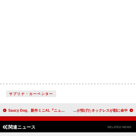
サブリナ・カーペンター
Saucy Dog、新作ミニAL『ニューゲート』のCDに2025年全国ホールツアー先行予約シリアルコード封入
ビリー・アイリッシュ、ライブ中にファンが投げたネックレスが顔に命中
関連ニュース
RELATED NEWS