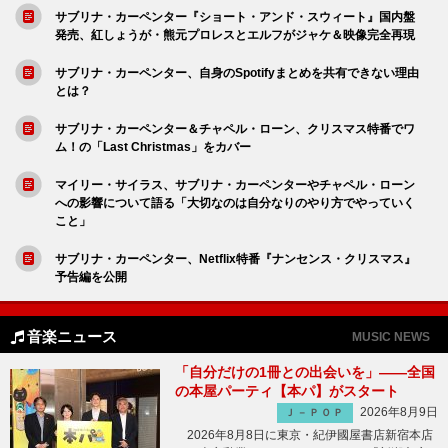
サブリナ・カーペンター『ショート・アンド・スウィート』国内盤
発売、紅しょうが・熊元プロレスとエルフがジャケ＆映像完全再現
サブリナ・カーペンター、自身のSpotifyまとめを共有できない理由
とは？
サブリナ・カーペンター＆チャペル・ローン、クリスマス特番でワ
ム！の「Last Christmas」をカバー
マイリー・サイラス、サブリナ・カーペンターやチャペル・ローン
への影響について語る「大切なのは自分なりのやり方でやっていく
こと」
サブリナ・カーペンター、Netflix特番『ナンセンス・クリスマス』
予告編を公開
音楽ニュース
MUSIC NEWS
「自分だけの1冊との出会いを」――全国
の本屋パーティ【本パ】がスタート
2026年8月9日
Ｊ－ＰＯＰ
2026年8月8日に東京・紀伊國屋書店新宿本店