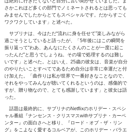
は絶対に行きたくないと自分に言い聞かせていました。ま
さかこれほど多くの部門でノミネートされるとは思っても
みませんでしたからとてもスペシャルです。だからすごく
ワクワクしています」と述べた。
サブリナは、今はただ“流れに身を任せて”楽しみながら
過ごそうとしていると語ったが、「5年後にはこの瞬間を
振り返って“わあ、あんなにたくさんのことが一度に起こ
ったんだ”と思うでしょうね。その場で処理するのは難し
いです」と述べた。とはいえ、25歳の彼女は、音楽が自分
のやりたいことすべてであるため自分は非常に幸運だと付
け加えた。「曲作りは私が世界で一番好きなことなので、
それをやってみんなが聴いてくれるというのは、感傷的で
すが、贈り物なので、とても感謝しています」と彼女は語
った。
話題は最終的に、サブリナのNetflixのホリデー・スペシ
ャル番組『ナンセンス・クリスマスwithサブリナ・カーペ
ンター』の面白さへと移り、『ロード・オブ・ザ・リン
グ』をこよなく愛するコルベアが、このホリデー・バラエ