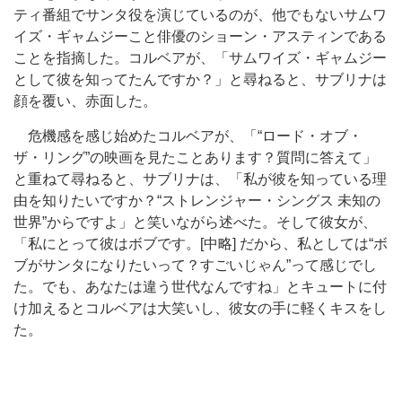
ティ番組でサンタ役を演じているのが、他でもないサムワ
イズ・ギャムジーこと俳優のショーン・アスティンである
ことを指摘した。コルベアが、「サムワイズ・ギャムジー
として彼を知ってたんですか？」と尋ねると、サブリナは
顔を覆い、赤面した。
危機感を感じ始めたコルベアが、「“ロード・オブ・
ザ・リング”の映画を見たことあります？質問に答えて」
と重ねて尋ねると、サブリナは、「私が彼を知っている理
由を知りたいですか？“ストレンジャー・シングス 未知の
世界”からですよ」と笑いながら述べた。そして彼女が、
「私にとって彼はボブです。[中略] だから、私としては“ボ
ブがサンタになりたいって？すごいじゃん”って感じでし
た。でも、あなたは違う世代なんですね」とキュートに付
け加えるとコルベアは大笑いし、彼女の手に軽くキスをし
た。