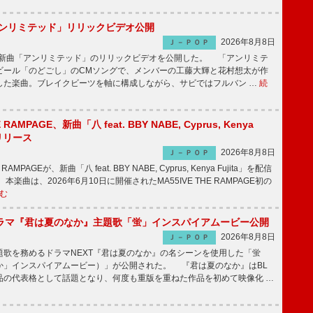
「アンリミテッド」リリックビデオ公開
2026年8月8日
Ｊ－ＰＯＰ
、最新曲「アンリミテッド」のリリックビデオを公開した。 「アンリミテ
ビール「のどごし」のCMソングで、メンバーの工藤大輝と花村想太が作
した楽曲。ブレイクビーツを軸に構成しながら、サビではフルバン …
続
E RAMPAGE、新曲「八 feat. BBY NABE, Cyprus, Kenya
信リリース
2026年8月8日
Ｊ－ＰＯＰ
RAMPAGEが、新曲「八 feat. BBY NABE, Cyprus, Kenya Fujita」を配信
楽曲は、2026年6月10日に開催されたMA55IVE THE RAMPAGE初の
む
ラマ『君は夏のなか』主題歌「蛍」インスパイアムービー公開
2026年8月8日
Ｊ－ＰＯＰ
歌を務めるドラマNEXT『君は夏のなか』の名シーンを使用した「蛍
か」インスパイアムービー）」が公開された。 『君は夏のなか』はBL
品の代表格として話題となり、何度も重版を重ねた作品を初めて映像化 …