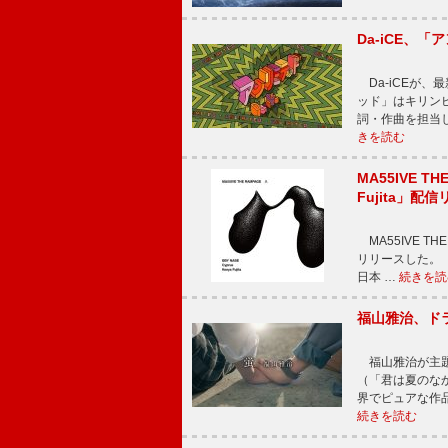
Da-iCE、
Da-iCEが
ッド」はキリン
詞・作曲を担当
きを読む
MA55IVE TH
Fujita」配
MA55IVE THE 
リリースした。 本
日本 …
続きを読
福山雅治、ド
福山雅治が主題
（「君は夏のな
界でピュアな作
続きを読む