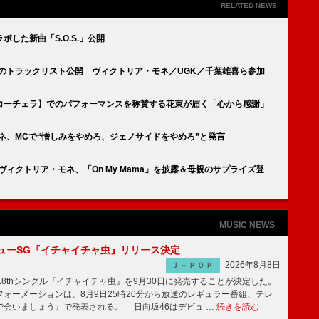
RELATED NEWS
した新曲「S.O.S.」公開
のトラックリスト公開 ヴィクトリア・モネ／UGK／千葉雄喜ら参加
コーチェラ】でのパフォーマンスを称賛する花束が届く「心から感謝」
モネ、MCで“憎しみをやめろ、ジェノサイドをやめろ”と発言
】ヴィクトリア・モネ、「On My Mama」を披露＆母親のサプライズ登
MUSIC NEWS
ニューSG『イチャイチャ虫』リリース決定
2026年8月8日
Ｊ－ＰＯＰ
8thシングル『イチャイチャ虫』を9月30日に発売することが決定した。
ォーメーションは、8月9日25時20分から放送のレギュラー番組、テレ
で会いましょう』で発表される。 日向坂46はデビュ …
続きを読む