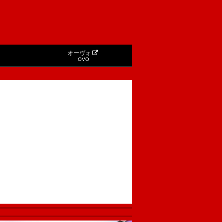
オーヴォ
OVO