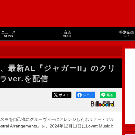
ニュース
音楽
特別企画
NEWS
MUSIC
PR
、最新AL『ジャガーII』のクリ
ver.を配信
ポスト
シェア
送る
名曲を自己流にグルーヴィーにアレンジしたホリデー・アル
chestral Arrangements』を、2024年12月11日にLovett Musicと