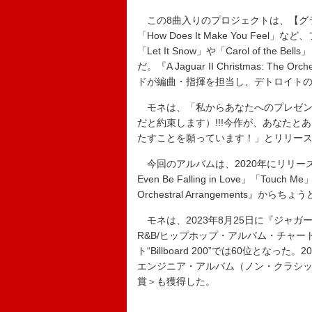
この8曲入りのプロジェクトは、【グラミ
「How Does It Make You 
「Let It Snow」や「Carol of 
だ。『A Jaguar II Christmas: Th
ドが編曲・指揮を担当し、デトロイト
モネは、「私からあなたへのプレゼン
だと約束します）!!!今作が、あなた
たすことを願っています！」とリリース
今回のアルバムは、2020年にリリースし
Even Be Falling in Love」「To
Orchestral Arrangements』か
モネは、2023年8月25日に『ジャガ
R&B/ヒップホップ・アルバム・チャート“To
ト“Billboard 200”では60位と
エンジニア・アルバム（ノン・クラシッ
賞＞も獲得した。