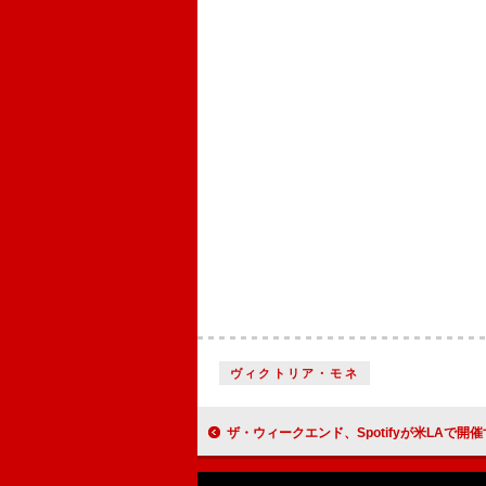
ヴィクトリア・モネ
ザ・ウィークエンド、Spotifyが米LAで開催する【Billions Club L