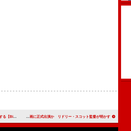
ive】出演決定
ポール・メスカル、ザ・ビートルズ映画に正式出演か リドリー・スコット監督が明かす