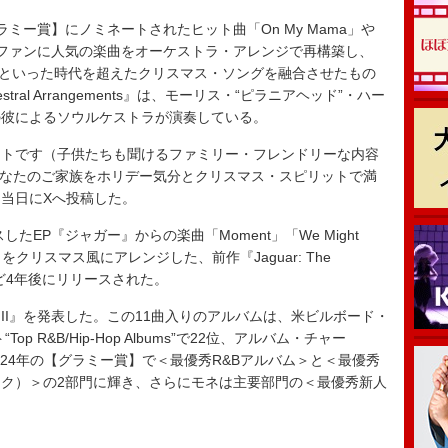
ー賞】にノミネートされたヒット曲「On My Mama」や
Feel」など、ファンに人気の楽曲をオーケストラ・アレンジで再構築し、
the Bells」といった時代を超えたクリスマス・ソングを融合させたもの
e Orchestral Arrangements』は、モーリス・“ピラニアヘッド”・ハー
の彼によるソウルケストラが演奏している。
トです（子供たちも聞けるファミリー・フレンドリーな内容
とあなたのご家族をホリデー気分とクリスマス・スピリットで満
当日にXへ投稿した。
たEP『ジャガー』からの楽曲「Moment」「We Might
uch Me」をクリスマス風にアレンジした、前作『Jaguar: The
らちょうど4年後にリリースされた。
ーII』を発表した。この11曲入りのアルバムは、米ビルボード・
p R&B/Hip-Hop Albums”で22位、アルバム・チャー
なった。2024年の【グラミー賞】で＜最優秀R&Bアルバム＞と＜最優秀
ク）＞の2部門に輝き、さらにモネは主要部門の＜最優秀新人